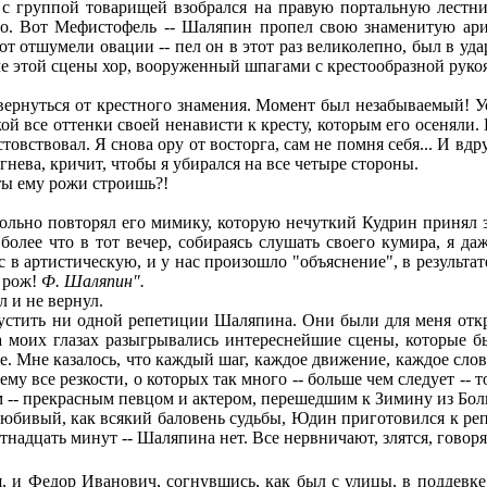
Я с группой товарищей взобрался на правую портальную лестн
о. Вот Мефистофель -- Шаляпин пропел свою знаменитую арию 
т отшумели овации -- пел он в этот раз великолепно, был в удар
ле этой сцены хор, вооруженный шпагами с крестообразной руко
рнуться от крестного знамения. Момент был незабываемый! Уст
ой все оттенки своей ненависти к кресту, которым его осеняли.
овствовал. Я снова ору от восторга, сам не помня себя... И вдр
нева, кричит, чтобы я убирался на все четыре стороны.
ты ему рожи строишь?!
ьно повторял его мимику, которую нечуткий Кудрин принял за
 более что в тот вечер, собираясь слушать своего кумира, я 
с в артистическую, и у нас произошло "объяснение", в результ
е рож!
Ф.
Шаляпин".
л и не вернул.
стить ни одной репетиции Шаляпина. Они были для меня откров
 моих глазах разыгрывались интереснейшие сцены, которые 
е. Мне казалось, что каждый шаг, каждое движение, каждое сло
 ему все резкости, о которых так много -- больше чем следует -
 -- прекрасным певцом и актером, перешедшим к Зимину из Бол
ивый, как всякий баловень судьбы, Юдин приготовился к репет
адцать минут -- Шаляпина нет. Все нервничают, злятся, говорят,
 и Федор Иванович, согнувшись, как был с улицы, в поддевке