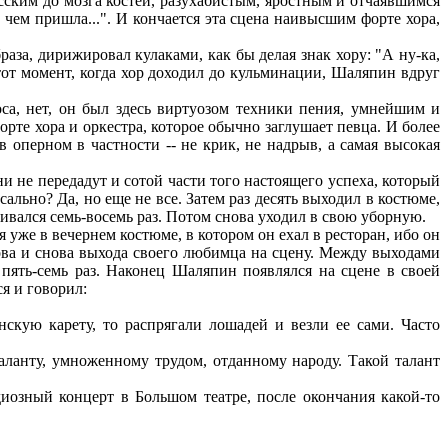
сским до мозга костей, разухабистым, яростным и отчаявшимся
 чем пришла...". И кончается эта сцена наивысшим форте хора,
аза, дирижировал кулаками, как бы делая знак хору: "А ну-ка,
В тот момент, когда хор доходил до кульминации, Шаляпин вдруг
са, нет, он был здесь виртуозом техники пения, умнейшим и
рте хора и оркестра, которое обычно заглушает певца. И более
 оперном в частности -- не крик, не надрыв, а самая высокая
 не передадут и сотой части того настоящего успеха, который
ально? Да, но еще не все. Затем раз десять выходил в костюме,
нивался семь-восемь раз. Потом снова уходил в свою уборную.
я уже в вечернем костюме, в котором он ехал в ресторан, ибо он
снова и снова выхода своего любимца на сцену. Между выходами
е пять-семь раз. Наконец Шаляпин появлялся на сцене в своей
я и говорил:
кую карету, то распрягали лошадей и везли ее сами. Часто
аланту, умноженному трудом, отданному народу. Такой талант
озный концерт в Большом театре, после окончания какой-то