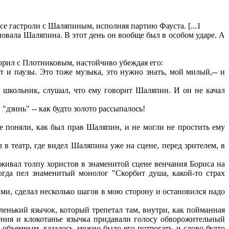
е гастроли с Шаляпиным, исполняя партию Фауста. [...1
овала Шаляпина. В этот день он вообще был в особом ударе. А
орил с Плотниковым, настойчиво убеждая его:
 и паузы. Это тоже музыка, это нужно знать, мой милый,-- и
 школьник, слушал, что ему говорит Шаляпин. И он не качал
 "дзинь" -- как будто золото рассыпалось!
 поняли, как был прав Шаляпин, и не могли не простить ему
в театр, где видел Шаляпина уже на сцене, перед зрителем, в
живал толпу хористов в знаменитой сцене венчания Бориса на
огда пел знаменитый монолог "Скорбит душа, какой-то страх
ами, сделал несколько шагов в мою сторону и остановился надо
ленький язычок, который трепетал там, внутри, как пойманная
ения и клокотанье язычка придавали голосу обворожительный
 объемным, казалось, можно было его потрогать, и слово будто