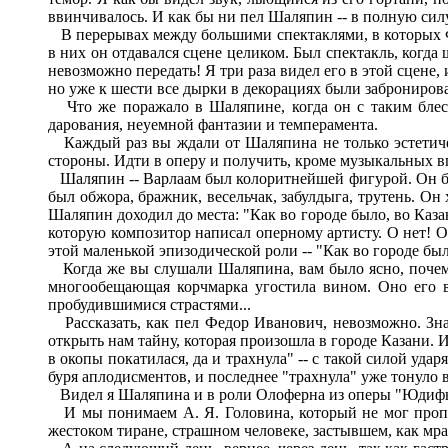
ввинчивалось. И как бы ни пел Шаляпин -- в полную силу
В перерывах между большими спектаклями, в которых Фе
в них он отдавался сцене целиком. Был спектакль, когда
невозможно передать! Я три раза видел его в этой сцене,
но уже к шести все дырки в декорациях были забронирова
Что же поражало в Шаляпине, когда он с таким блеск
дарования, неуемной фантазии и темперамента.
Каждый раз вы ждали от Шаляпина не только эстетическ
стороны. Идти в оперу и получить, кроме музыкальных впе
Шаляпин -- Варлаам был колоритнейшей фигурой. Он был 
был обжора, бражник, весельчак, забулдыга, трутень. Он 
Шаляпин доходил до места: "Как во городе было, во Казан
которую композитор написал оперному артисту. О нет! О
этой маленькой эпизодической роли -- "Как во городе был
Когда же вы слушали Шаляпина, вам было ясно, почему 
многообещающая корчмарка угостила вином. Оно его во
пробудившимися страстями...
Рассказать, как пел Федор Иванович, невозможно. Знаю
открыть нам тайну, которая произошла в городе Казани. И 
в окопы покатилася, да и трахнула" -- с такой силой удар
буря аплодисментов, и последнее "трахнула" уже тонуло 
Видел я Шаляпина и в роли Олоферна из оперы "Юдифь"
И мы понимаем А. Я. Головина, который не мог пропус
жестоком тиране, страшном человеке, застывшем, как мр