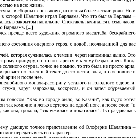
ностью на всю жизнь.
упал в сборных спектаклях, исполняя более легкие роли. Но и
, в которой Шаляпин играл Варлаама. Что это был за Варлаам --
валась в закрытом павильоне. Спектакль начинался в семь часов,
Варлаама. [...]
ся прежде всего художник огромного масштаба, бескрайнего
его состояния оперного героя, с новой, неожиданной для вас
!
улей, которая суживалась к темени, череп напоминал дыню. Это
итрому прищуру, на что он зарится и к чему безразличен. Когда
е соленого огурца, точно не помню, то это была не просто ария,
грывает положенный текст до его песни, зная, что основное в
ой арии и после нее.
елюбивого монаха-расстригу, усталого и голодного с дороги,
 стужи, вдруг задрожала, воскресла, и он запел обуреваемый
 голосом: "Как во городе было, во Казани", как будто хотел
н так комично и легко вертелся на одной ноге, а после слов: "и
 как она, грохоча, "закружилася и покатилася". Тут раздавалась
тему, дающую точное представление об Олоферне Шаляпина --
 мог передать весь его характер.