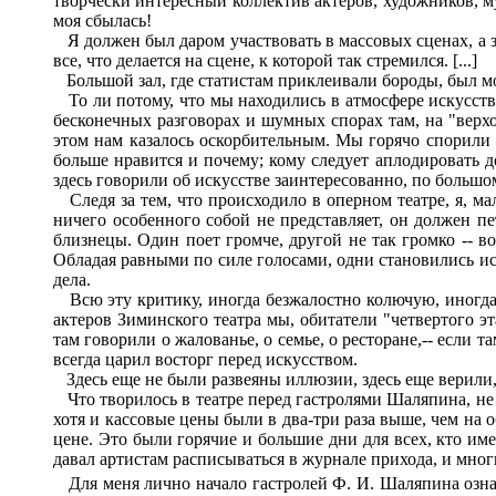
творчески интересный коллектив актеров, художников, м
моя сбылась!
Я должен был даром участвовать в массовых сценах, а за
все, что делается на сцене, к которой так стремился. [...]
Большой зал, где статистам приклеивали бороды, был мо
То ли потому, что мы находились в атмосфере искусства
бесконечных разговорах и шумных спорах там, на "верхо
этом нам казалось оскорбительным. Мы горячо спорили об
больше нравится и почему; кому следует аплодировать д
здесь говорили об искусстве заинтересованно, по большому 
Следя за тем, что происходило в оперном театре, я, ма
ничего особенного собой не представляет, он должен пе
близнецы. Один поет громче, другой не так громко -- в
Обладая равными по силе голосами, одни становились ис
дела.
Всю эту критику, иногда безжалостно колючую, иногда 
актеров Зиминского театра мы, обитатели "четвертого э
там говорили о жалованье, о семье, о ресторане,-- если
всегда царил восторг перед искусством.
Здесь еще не были развеяны иллюзии, здесь еще верили, н
Что творилось в театре перед гастролями Шаляпина, не 
хотя и кассовые цены были в два-три раза выше, чем н
цене. Это были горячие и большие дни для всех, кто име
давал артистам расписываться в журнале прихода, и мно
Для меня лично начало гастролей Ф. И. Шаляпина озна