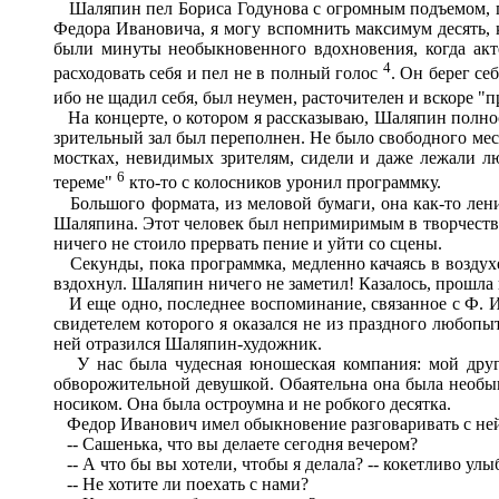
Шаляпин пел Бориса Годунова с огромным подъемом, про
Федора Ивановича, я могу вспомнить максимум десять, к
были минуты необыкновенного вдохновения, когда акт
4
расходовать себя и пел не в полный голос
. Он берег се
ибо не щадил себя, был неумен, расточителен и вскоре "
На концерте, о котором я рассказываю, Шаляпин полнос
зрительный зал был переполнен. Не было свободного мест
мостках, невидимых зрителям, сидели и даже лежали л
6
тереме"
кто-то с колосников уронил программку.
Большого формата, из меловой бумаги, она как-то ленив
Шаляпина. Этот человек был непримиримым в творчестве,
ничего не стоило прервать пение и уйти со сцены.
Секунды, пока программка, медленно качаясь в воздухе,
вздохнул. Шаляпин ничего не заметил! Казалось, прошла 
И еще одно, последнее воспоминание, связанное с Ф. И
свидетелем которого я оказался не из праздного любопы
ней отразился Шаляпин-художник.
У нас была чудесная юношеская компания: мой друг 
обворожительной девушкой. Обаятельна она была необы
носиком. Она была остроумна и не робкого десятка.
Федор Иванович имел обыкновение разговаривать с ней 
-- Сашенька, что вы делаете сегодня вечером?
-- А что бы вы хотели, чтобы я делала? -- кокетливо улы
-- Не хотите ли поехать с нами?