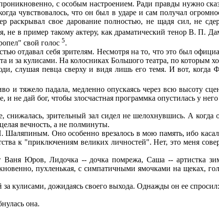
никновенно, с особым настроением. Ради правды нужно сказат
огда чувствовалось, что он был в ударе и сам получал огромно
ер раскрывал свое дарование полностью, не щадя сил, не сд
бя, не в пример такому актеру, как драматический тенор В. П. Д
5
пропел" свой голос
.
тью отдавал себя зрителям. Несмотря на то, что это был офиц
а и за кулисами. На колосниках Большого театра, по которым хо
юди, слушая певца сверху и видя лишь его темя. И вот, когд
о и тяжело падала, медленно опускаясь через всю высоту сцен
 и не дай бог, чтобы злосчастная программка опустилась у нег
 снижалась, зрительный зал сидел не шелохнувшись. А когда он
целая вечность, а не полминуты.
. Шаляпиным. Оно особенно врезалось в мою память, ибо касал
тства к "приключениям великих личностей". Нет, это меня сове
Ваня Юров, Лидочка -- дочка помрежа, Саша -- артистка зим
кновенно, пухленькая, с симпатичными ямочками на щеках, г
за кулисами, дожидаясь своего выхода. Однажды он ее спросил
бнулась она.