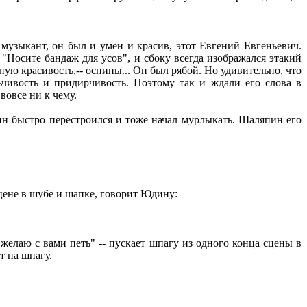
музыкант, он был и умен и красив, этот Евгений Евгеньевич.
"Носите бандаж для усов", и сбоку всегда изображался этакий
ую красивость,-- оспины... Он был рябой. Но удивительно, что
ьчивость и придирчивость. Поэтому так и ждали его слова в
вовсе ни к чему.
н быстро перестроился и тоже начал мурлыкать. Шаляпин его
цене в шубе и шапке, говорит Юдину:
желаю с вами петь" -- пускает шпагу из одного конца сцены в
т на шпагу.