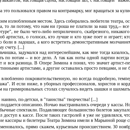
узыкантов, настоящая сцена, настоящий зал, с настоящей "важн
 это пользовался правом на контрамарку, мог вращаться за кулис
им излюбленным местом. Здесь собирались любители театра, осо
, то ли потому, что нам ни гроша не платили за наш труд,-- в
туре", не было чего-либо неприличного, скабрезного, никакого
 артистах, о голосах, кто лучше и кто хуже поет и играет; кт
о боли в ладошах, а кого встретить демонстративным молчание
счету. [...]
льчишка, задумался над интереснейшим, как мне тогда казалось
ть по нотам -- и все дело. А так как ноты одной партии всегд
от и вся разница. В Опере Зимина я понял, что значит артист-
тинными артистами, а другие оставались просто певцами, и не 
влюбленно покровительственную, но всегда подробную, темпера
тажа". И если ниже, в уборных профессионалов, хористов и кор
 там на гримировальных столах случалось видеть шашки и шахматы
аивно, по-детски, в "таинства" творчества! [...]
поддается описанию. Ночью выстраивались очереди у кассы. Но
а обычные спектакли. Подавляющее большинство билетов закупа
л доступ к кассе. После таких гастролей я уже не удивлялся, ч
гие кассиры и билетеры Театра Зимина имели в Марьиной роще с
меновалось, прямо скажем, курьезным происшествием. 30 нояб