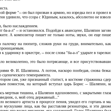
иста.
форме "-- он был призван в армию, но изредка пел и провел вс
я удивило, что ссора с Юдиным, казалось, абсолютно не взволн
, было наслаждением.
 ба-а-л" -- и остановился. Подойдя к авансцене, Шаляпин загов
ите. А композитор пишет не только ноты, звуки, он еще пишет
 палочку на пюпитр, сложив руки на груди, внимательно, как
непроницаемым.
 ударнику в оркестре, -- после слова "ба-а-л" ударьте в тарелки:
о великолепно, это было потрясающе, и все присутствовавшие
ями Ф. И. Шаляпина. А потом, наскоро пообедав, снова бежал 
о сценического темперамента.
ором сам, уже признанный статист, в костюме стражника сдер
амым помостом, на который вступал царь Борис -- Шаляпин, к
лась мертвая тишина, а Шаляпин вдохновенно, с закрытыми глаз
аведник, о, мой отец державный..."
 великого артиста в процессе пения, увидел его гортань и ма
и мускулами лица, как бы расставляя резонаторы, и эти движ
потому что видел механизм, его создающий. Голос Шаляпина был