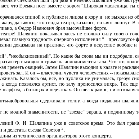
рольные спектакли шли три раза в неделю, Шаляпин уже был ру
нает, что Еремка поет вместе с хором "Широкая масленица, ты с
ачивался спиной к публике и лицом к хору и, не выходя из обр
жару, да такого, что своды театра, казалось, вот-вот лопнут. 
 пиано, а Федор Иванович брал высочайшее форте.
еатре! Шаляпин показывал здесь не столько силу своего голо
вал главную трудность оперного исполнения "-- пресловутое фо
япин доказывал на практике, что форте в искусстве вообще и в
", "необыкновенный". Но какие бы слова мы ни подобрали, они
з актер выходил в гриме на аплодисменты зала. Что это, колосс
лжал греметь овацией. Затем Шаляпин выходил в халате и раскла
овать зал. И он -- властелин чувств человеческих -- показывалс
 ужинать. Казалось бы, всё, но публика не унималась, требуя 
, а когда появлялся артист, по залу проносился вихрь. Так ещ
 шарфом, в ботищах и перчатках. Он шел к рампе, низко кланялс
ы-добровольцы сдерживали толпу, а когда подавали шаляпинс
не модной знаменитости, не "звезде" экрана, а подлинному т
ний Ф. И. Шаляпина уже в советское время. Это был гранди
3
н и делегаты съезда Советов
.
дним из технических организаторов этого концерта.