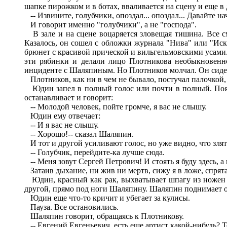
шапке пирожком и в ботах, вваливается на сцену и еще в 
-- Извините, голубчики, опоздал... опоздал... Давайте нач
И говорит именно "голубчики", а не "господа".
В зале и на сцене воцаряется зловещая тишина. Все см
Казалось, он сошел с обложки журнала "Нива" или "Иску
брюнет с красивой прической и вильгельмовскими усами. 
эти рябинки и делали лицо Плотникова необыкновенно
инциденте с Шаляпиным. Но Плотников молчал. Он сидел 
Плотников, как ни в чем не бывало, постучал палочкой, 
Юдин запел в полный голос или почти в полный. Появ
останавливает и говорит:
-- Молодой человек, пойте громче, я вас не слышу.
Юдин ему отвечает:
-- И я вас не слышу.
-- Хорошо!-- сказал Шаляпин.
И тот и другой усиливают голос, но уже видно, что зля
-- Голубчик, перейдите-ка лучше сюда.
-- Меня зовут Сергей Петрович! И стоять я буду здесь, а 
Затаив дыхание, ни жив ни мертв, сижу я в ложе, спрята
Юдин, красный как рак, выхватывает шпагу из ножен и с
другой, прямо под ноги Шаляпину. Шаляпин поднимает о
Юдин еще что-то кричит и убегает за кулисы.
Пауза. Все остановились.
Шаляпин говорит, обращаясь к Плотникову.
-- Евгений Евгеньевич, есть еще артист какой-нибудь? Т