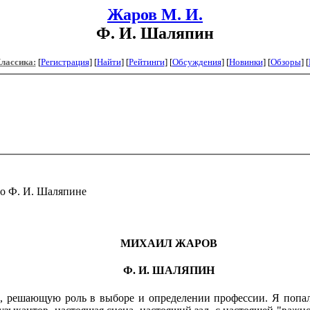
Жаров М. И.
Ф. И. Шаляпин
Классика:
[
Регистрация
]
[
Найти
] [
Рейтинги
] [
Обсуждения
] [
Новинки
] [
Обзоры
] [
о Ф. И. Шаляпине
МИХАИЛ ЖАРОВ
Ф. И. ШАЛЯПИН
, решающую роль в выборе и определении профессии. Я попал 