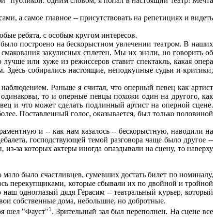
ой" публикой: одним словом, я попал в настоящий театр! Мечта
ами, а самое главное -- присутствовать на репетициях и видеть
бые ребята, с особым кругом интересов.
се было построено на бескорыстном увлечении театром. В наших
 смакования закулисных сплетен. Мы их знали, но говорить об
о лучше или хуже из режиссеров ставит спектакль, какая опера
м. Здесь собирались настоящие, неподкупные судьи и критики,
, наблюдением. Раньше я считал, что оперный певец как артист
а одинаковы, то и оперные певцы похожи один на другого, как
певец и что может сделать подлинный артист на оперной сцене.
более. Поставленный голос, оказывается, был только половиной
ментную и -- как нам казалось -- бескорыстную, наводили на
дебалета, господствующей темой разговора чаще было другое --
, из-за которых актеры иногда опаздывали на сцену, то наверху
 мало было счастливцев, сумевших достать билет по номиналу,
лось перекупщиками, которые сбывали их по двойной и тройной
то наш одноглазый дядя Герасим -- театральный курьер, который
вои собственные дома, небольшие, но добротные.
1
ря шел "Фауст"
. Зрительный зал был переполнен. На сцене все