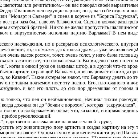
, шепотом или речитативом,-- он вас покорял своей выразитель
дор Иванович пел ведущие партии, он давал себе отдых и выст
 шли "Моцарт и Сальери" и сцена в корчме из "Бориса Годунова"
 и все три раза был наверху блаженства. Сцена в корчме разыгры
ны актерской братией. Никто не желал пропустить шаляпинского 
ом и виртуозностью исполнял партию Варлаама? В нем видел
ого наслаждения, но и раскрытия психологического, внутренн
чатлений, то, что может дать только драма,-- уже великая вещь
очень высок ростом, толст, очень толст, у него была голова д
хватал в жизни все, что плохо лежало. Вы видели сразу по его х
и", когда в одной руке он зажимал штоф, а в другой что-то врод
бычно артист, играющий Варлаама, проговаривает и походя прои
о, во Казани". Такие актеры не знают, что Варлааму делать до эт
он с таким подъемом поет эту песню. Его, плотоядного и жизн
збудило, и вся его плоть, до сих пор дремавшая от голода и
 только, что пел он необыкновенно. Начинал тихим рокочущим
когда доходил он до "бочки с порохом", которая "закружилася", о
ял ногой по воображаемой бочке, что, казалось, и впрямь видишь,
в прибое рукоплесканий.
, царственно возлежавшим на ложе с чашей в руке,
тить эту живописную позу артиста и создал картину на эту 
аморное изваяние. Одним скупым движением кисти руки Шаляпин