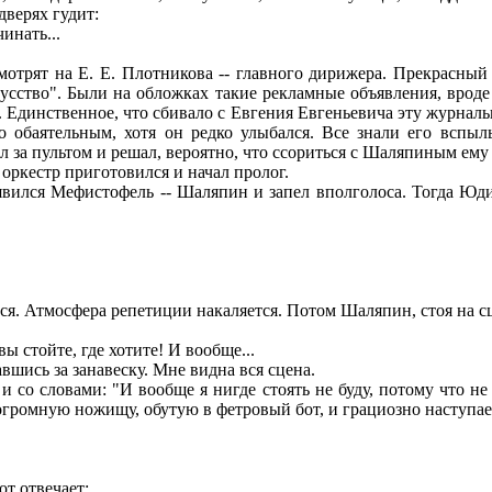
дверях гудит:
инать...
отрят на Е. Е. Плотникова -- главного дирижера. Прекрасный 
сство". Были на обложках такие рекламные объявления, вроде 
Единственное, что сбивало с Евгения Евгеньевича эту журнальн
 обаятельным, хотя он редко улыбался. Все знали его вспыл
за пультом и решал, вероятно, что ссориться с Шаляпиным ему 
оркестр приготовился и начал пролог.
ился Мефистофель -- Шаляпин и запел вполголоса. Тогда Юди
тся. Атмосфера репетиции накаляется. Потом Шаляпин, стоя на с
вы стойте, где хотите! И вообще...
вшись за занавеску. Мне видна вся сцена.
о словами: "И вообще я нигде стоять не буду, потому что не 
громную ножищу, обутую в фетровый бот, и грациозно наступае
от отвечает: