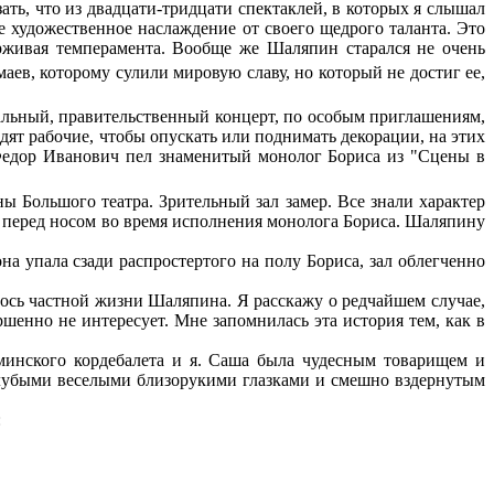
ь, что из двадцати-тридцати спектаклей, в которых я слышал
е художественное наслаждение от своего щедрого таланта. Это
ерживая темперамента. Вообще же Шаляпин старался не очень
амаев, которому сулили мировую славу, но который не достиг ее,
иальный, правительственный концерт, по особым приглашениям,
дят рабочие, чтобы опускать или поднимать декорации, на этих
а Федор Иванович пел знаменитый монолог Бориса из "Сцены в
ы Большого театра. Зрительный зал замер. Все знали характер
о перед носом во время исполнения монолога Бориса. Шаляпину
а упала сзади распростертого на полу Бориса, зал облегченно
ось частной жизни Шаляпина. Я расскажу о редчайшем случае,
ршенно не интересует. Мне запомнилась эта история тем, как в
инского кордебалета и я. Саша была чудесным товарищем и
олубыми веселыми близорукими глазками и смешно вздернутым
: