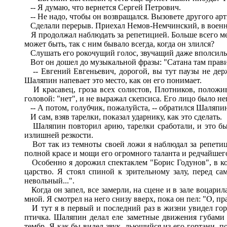
-- Я думаю, что вернется Сергей Петрович.
-- Не надо, чтобы он возвращался. Вызовете другого арт
Сделали перерыв. Приехал Немов-Немчинский, в военной 
Я продолжал наблюдать за репетицией. Больше всего мен
может быть, так с ним бывало всегда, когда он злился?
Слушать его рокочущий голос, звучащий даже вполсилы
Вот он дошел до музыкальной фразы: "Сатана там правит
-- Евгений Евгеньевич, дорогой, вы тут паузы не держ
Шаляпин напевает это место, как он его понимает.
И красавец, гроза всех солистов, Плотников, положив
головой: "нет", и не выражал скепсиса. Его лицо было 
-- А потом, голубчик, пожалуйста, -- обратился Шаляпин к
И сам, взяв тарелки, показал ударнику, как это сделать.
Шаляпин повторил арию, тарелки сработали, и это был
излишней резкости.
Вот так из темноты своей ложи я наблюдал за репетици
полной красе и мощи его огромного таланта и редчайшег
Особенно я дорожил спектаклем "Борис Годунов", в кот
царство. Я стоял спиной к зрительному залу, перед с
невольный...".
Когда он запел, все замерли, на сцене и в зале воцари
мной. Я смотрел на него снизу вверх, пока он пел: "О, пр
И тут я в первый и последний раз в жизни увидел горло
птичка. Шаляпин делал еле заметные движения губами 
тембр. Я как бы видел звук, льющийся из его гортани, 