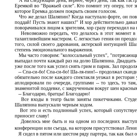
А на следующий день, вернее, через день, так как гаст
Еремкой во "Вражьей силе". Кто помнит эту оперу, тот з
которое Еремка должен покрыть своим голосом.
Что же делал Шаляпин? Когда наступало форте, он повор
поддай! Пусть знают наших!" И хор действительно давал 
поворачивался лицом к зрителям, хор сразу переходил на
Невозможно передать, что делалось в этот момент в т
талантливейшим мастером. С легкостью гения он преодоле
того, силой своего дарования, актерской интуицией Шал
степень эмоционального выражения.
Мы часто говорим: "колоссальный успех", "потрясающий
выпадал почти каждый раз на долю Шаляпина. Двадцать ра
уже после того как успел снять грим и парик. Зал продо
-- Спа-си-бо! Спа-си-бо! Ша-ля-пин!-- продолжал скандир
обязательно после каждого спектакля уезжал в ресторан
аплодировали по очереди, группами -- то здесь, то там
знаменитой поддевке, с закрученным вокруг шеи красным
-- Благодарю, братцы! Благодарю!
Все входы в театр были заняты пикетчиками. Студент
Шаляпина выпускали черным ходом.
Вот это и есть подлинный успех, который сопутствует 
приносит славу!
Довелось мне быть и на одном из последних выступле
конференции или съезда, на котором присутствовал Лени
Я сидел в пятом или шестом ряду партера, так как был о