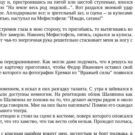
ицу и, пристроившись на пятой или шестой ступеньке, впился
"На земле весь род людской...". Вот раздался звонкий удар
е. Аплодировали все: и зрительный зал, и сцена -- за кулисами
ятью, наступал на Мефистофеля: "Изыди, сатана!"
ремив глаза в мою сторону, то пригибаясь, то вытягиваясь во
 Все замерли. Наконец Мефистофель, пятясь, скрылся за кулисы.
уг чья-то энергичная рука решительно стаскивает меня за ногу с
 передразнивание. Как могли даже подумать, что я решусь на
даже карточку приготовил, чтобы Федор Иванович оставил свой
ате которого на фотографии Еремки из "Вражьей силы" появился
ением, я искал в них разгадку таланта. С утра я забивался в
были доступны немногим. На репетициях облик Шаляпина как
во Шаляпина не похожи на то, что делают актеры рядом и около
- тогда говорили. Мне на них было наплевать! Помню его скандал
ьшого театра.
иции и стоял на сцене в костюме, поверх которого опоясался
 что это хамство, что так вести себя нельзя. Проходит полчаса,
 с красным шарфом вокруг шеи, засунутым за борт пиджака, в