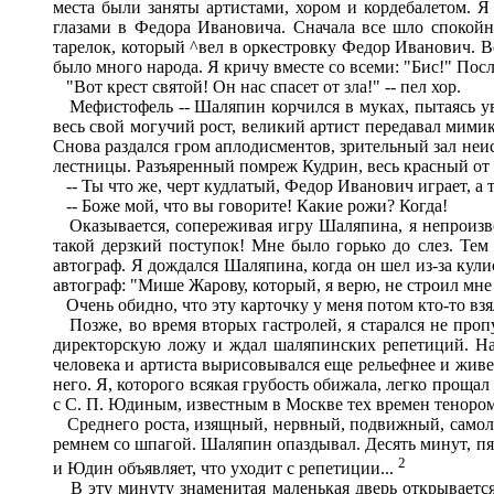
места были заняты артистами, хором и кордебалетом. 
глазами в Федора Ивановича. Сначала все шло спокойн
тарелок, который ^вел в оркестровку Федор Иванович. Во
было много народа. Я кричу вместе со всеми: "Бис!" Пос
"Вот крест святой! Он нас спасет от зла!" -- пел хор.
Мефистофель -- Шаляпин корчился в муках, пытаясь уве
весь свой могучий рост, великий артист передавал мимик
Снова раздался гром аплодисментов, зрительный зал неист
лестницы. Разъяренный помреж Кудрин, весь красный от г
-- Ты что же, черт кудлатый, Федор Иванович играет, а 
-- Боже мой, что вы говорите! Какие рожи? Когда!
Оказывается, сопереживая игру Шаляпина, я непроизвол
такой дерзкий поступок! Мне было горько до слез. Тем
автограф. Я дождался Шаляпина, когда он шел из-за кули
автограф: "Мише Жарову, который, я верю, не строил мн
Очень обидно, что эту карточку у меня потом кто-то взя
Позже, во время вторых гастролей, я старался не пропу
директорскую ложу и ждал шаляпинских репетиций. На
человека и артиста вырисовывался еще рельефнее и живе
него. Я, которого всякая грубость обижала, легко прощал
с С. П. Юдиным, известным в Москве тех времен тенором
Среднего роста, изящный, нервный, подвижный, самолюб
ремнем со шпагой. Шаляпин опаздывал. Десять минут, пятн
2
и Юдин объявляет, что уходит с репетиции...
В эту минуту знаменитая маленькая дверь открывается,