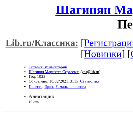
Шагинян Мар
Пе
[
Регистраци
Lib.ru/Классика:
[
Новинки
] [
Оставить комментарий
Шагинян Мариэтта Сергеевна
(
yes@lib.ru
)
Год: 1923
Обновлено: 18/02/2021. 311k.
Статистика.
Повесть
:
Проза
Романы и повести
Аннотация:
Быль.