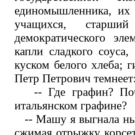
единомышленника, их 
учащихся, старши
демократического эле
капли сладкого соуса
куском белого хлеба; 
Петр Петрович темнеет
-- Где графин? Поче
итальянском графине?
-- Машу я выгнала нын
сжимая отрыжку корсето