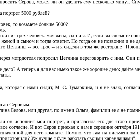
осить Серова, может ли он уделить ему несколько минут. Спу
а портрет 5000 рублей?
ловек, то возьмете больше 5000?
мь.
оит из трех человек: моя жена, сын и я. И, если вы сделаете наш
женой и сыном и тогда ответит. Но тогда он не позвонил и не да
 Цетлины -- все трое -- и я сидели в том же ресторане "Прюнь
ерез метрдотеля попросил Цетлина переговорить с ним. Они п
 дело? А теперь я для вас имею такое же хорошее дело: дайте м
латы.
 которая с нами сидит, М. С. Тумаркина, и я не знаю, согласи
исан Серовым.
на Белова, или другая, по имени Ольга, фамилии ее я не помню
ли он исполнит мой портрет, и пригласила его для этого прие
вое согласие. И вот Серов приехал к нам в середине октября 191
назначенной для него комнате. Помню, что там на письменном с
 приготовили? Уж лучше я буду работать своими карандашами".