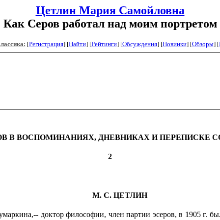
Цетлин Мария Самойловна
Как Серов работал над моим портретом
Классика:
[
Регистрация
]
[
Найти
] [
Рейтинги
] [
Обсуждения
] [
Новинки
] [
Обзоры
] [
ОВ
В ВОСПОМИНАНИЯХ, ДНЕВНИКАХ И ПЕРЕПИСКЕ 
2
M.
С. ЦЕТЛИН
аркина,-- доктор философии, член партии эсеров, в 1905 г. бы