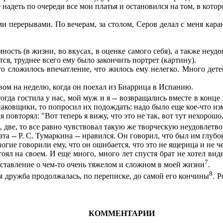
адеть по очереди все мои платья и остановился на том, в которо
ми перерывами. По вечерам, за столом, Серов делал с меня ка
ь (в жизни, во вкусах, в оценке самого себя), а также неудов
тся, труднее всего ему было закончить портрет (картину).
 сложилось впечатление, что жилось ему нелегко. Много детей,
ом на неделю, когда он поехал из Биаррица в Испанию.
тогда гостила у нас, мой муж и я -- возвращались вместе в конце
упаковщики, то попросил их подождать: надо было еще кое-что из
овторял: "Вот теперь я вижу, что это не так, вот тут нехорошо, в
 две, то все равно чувствовал такую же творческую неудовлетв
 -- Р. С. Тумаркина -- нравился. Он говорил, что был им глубо
огие говорили ему, что он ошибается, что это не ящерица и не че
оял на своем. И еще много, много лет спустя брат не хотел виде
7
едставление о чем-то очень тяжелом и сложном в моей жизни
.
8
 дружба продолжалась, по переписке, до самой его кончины
. 
КОММЕНТАРИИ