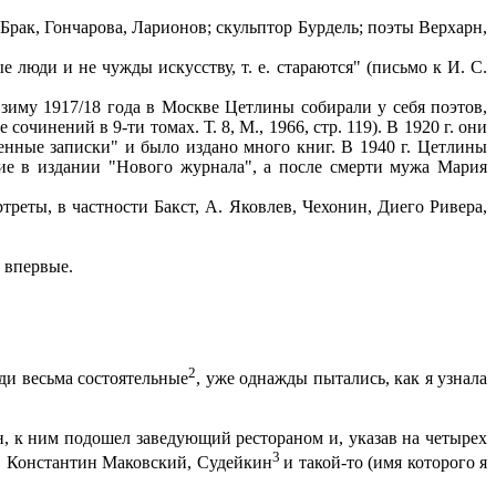
рак, Гончарова, Ларионов; скульптор Бурдель; поэты Верхарн,
 люди и не чужды искусству, т. е. стараются" (письмо к И. С.
зиму 1917/18 года в Москве Цетлины собирали у себя поэтов,
чинений в 9-ти томах. Т. 8, М., 1966, стр. 119). В 1920 г. они
нные записки" и было издано много книг. В 1940 г. Цетлины
е в издании "Нового журнала", а после смерти мужа Мария
реты, в частности Бакст, А. Яковлев, Чехонин, Диего Ривера,
 впервые.
2
юди весьма состоятельные
, уже однажды пытались, как я узнала
, к ним подошел заведующий рестораном и, указав на четырех
3
в, Константин Маковский, Судейкин
и такой-то (имя которого я