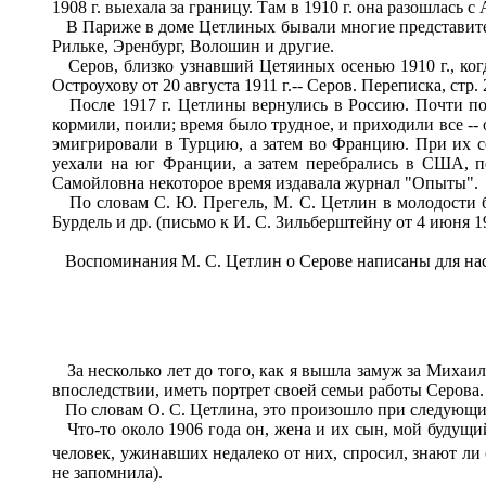
1908 г. выехала за границу. Там в 1910 г. она разошлась
В Париже в доме Цетлиных бывали многие представители
Рильке, Эренбург, Волошин и другие.
Серов, близко узнавший Цетяиных осенью 1910 г., когда
Остроухову от 20 августа 1911 г.-- Серов. Переписка, стр. 
После 1917 г. Цетлины вернулись в Россию. Почти полв
кормили, поили; время было трудное, и приходили все -- о
эмигрировали в Турцию, а затем во Францию. При их с
уехали на юг Франции, а затем перебрались в США, 
Самойловна некоторое время издавала журнал "Опыты".
По словам С. Ю. Прегель, М. С. Цетлин в молодости бы
Бурдель и др. (письмо к И. С. Зильберштейну от 4 июня 19
Воспоминания М. С. Цетлин о Серове написаны для наст
За несколько лет до того, как я вышла замуж за Михаи
впоследствии, иметь портрет своей семьи работы Серова.
По словам О. С. Цетлина, это произошло при следующих
Что-то около 1906 года он, жена и их сын, мой будущи
человек, ужинавших недалеко от них, спросил, знают ли
не запомнила).