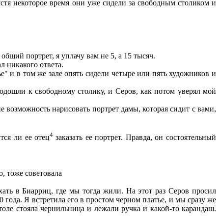
стя некоторое время они уже сидели за свободным столиком и
 общий портрет, я уплачу вам не 5, а 15 тысяч.
л никакого ответа.
е" и в том же зале опять сидели четыре или пять художников и
одошли к свободному столику, и Серов, как потом уверял мой
не возможность нарисовать портрет дамы, которая сидит с вами,
4
тся ли ее отец
заказать ее портрет. Правда, он состоятельный
, тоже советовала
хать в Биарриц, где мы тогда жили. На этот раз Серов просил
0 года. Я встретила его в простом черном платье, и мы сразу же
толе стояла чернильница и лежали ручка и какой-то карандаш.