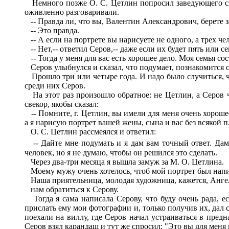
Немного позже О. С. Цетлин попросил заведующего спр
оживленно разговаривали.
-- Правда ли, что вы, Валентин Александрович, берете з
-- Это правда.
-- А если на портрете вы нарисуете не одного, а трех че
-- Нет,-- ответил Серов,-- даже если их будет пять или се
-- Тогда у меня для вас есть хорошее дело. Моя семья сост
Серов улыбнулся и сказал, что подумает, познакомится с 
Прошло три или четыре года. И надо было случиться, что
среди них Серов.
На этот раз произошло обратное: не Цетлин, а Серов ч
свекор, якобы сказал:
-- Помните, г. Цетлин, вы имели для меня очень хорошее
а я нарисую портрет вашей жены, сына и вас без всякой п
О. С. Цетлин рассмеялся и ответил:
-- Дайте мне подумать и я дам вам точный ответ. Дама,
человек, но я не думаю, чтобы он решился это сделать.
Через два-три месяца я вышла замуж за М. О. Цетлина.
Моему мужу очень хотелось, чтоб мой портрет был нап
Наша приятельница, молодая художница, кажется, Ангели
нам обратиться к Серову.
Тогда я сама написала Серову, что буду очень рада, ес
прислать ему мои фотографии и, только получив их, дал с
поехали на виллу, где Серов начал устраиваться в пред
Серов взял карандаш и тут же спросил: "Это вы для меня