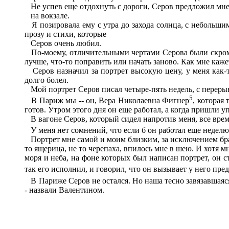
Не успев еще отдохнуть с дороги, Серов предложил мне н
на вокзале.
Я позировала ему с утра до захода солнца, с небольши
прозу и стихи, которые
Серов очень любил.
По-моему, отличительными чертами Серова были скромност
лучше, что-то поправить или начать заново. Как мне каже
Серов назначил за портрет высокую цену, у меня как-то
долго болел.
Мой портрет Серов писал четыре-пять недель, с перерыв
5
В Париж мы -- он, Вера Николаевна Фигнер
, которая 
готов. Утром этого дня он еще работал, а когда пришли 
В вагоне Серов, который сидел напротив меня, все время п
У меня нет сомнений, что если б он работал еще неделю,
Портрет мне самой и моим близким, за исключением брата
то ящерица, не то черепаха, впилось мне в шею. И хотя мн
моря и неба, на фоне которых был написан портрет, он ст
так его исполнил, и говорил, что он вызывает у него пр
В Париже Серов не остался. Но наша тесно завязавшаяся
- назвали Валентином.