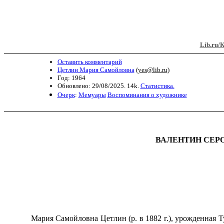
Lib.ru/
Оставить комментарий
Цетлин Мария Самойловна
(
yes@lib.ru
)
Год: 1964
Обновлено: 29/08/2025. 14k.
Статистика.
Очерк
:
Мемуары
Воспоминания о художнике
ВАЛЕНТИН СЕР
Мария Самойловна Цетлин (р. в 1882 г.), урожденная Тум