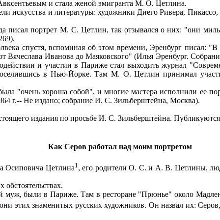
 с Авксентьевым и стала женой эмигранта М. О. Цетлина.
 искусства и литературы: художники Диего Ривера, Пикассо, Б
 писал портрет М. С. Цетлин, так отзывался о них: "они милые
269).
ека спустя, вспоминая об этом времени, Эренбург писал: "В 
т Вячеслава Иванова до Маяковского" (Илья Эренбург. Собрание со
одействии и участии в Париже стал выходить журнал "Совреме
поселившись в Нью-Йорке. Там М. О. Цетлин принимал участи
ла "очень хороша собой", и многие мастера исполнили ее порт
64 г.-- Не издано; собрание И. С. Зильберштейна, Москва).
оящего издания по просьбе И. С. Зильберштейна. Публикуются
Как Серов работал над моим портретом
1
ла Осиповича Цетлина
, его родители О. С. и А. В. Цетлины, л
 обстоятельствах.
й муж, были в Париже. Там в ресторане "Прюнье" около Мадлен
 они этих знаменитых русских художников. Он назвал их: Серо