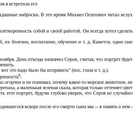
м я встретила его
рандашные наброски. В это время Михаил Осипович читал вслух
летворенность собой и своей работой. Он всегда хотел сделать
 их болезни, воспитание, обучение и т. д. Кажется, один сын
 ноября. День отъезда назначил Серов, считая, что портрет будет
менить.
от это надо было бы исправить" (нос, глаза и т. д.).
6
оренность
.
ко огорчен и не понимал, почему какое-то морское животное, не
репаха, а маленькая зеленая скала, которая только оттеняет цвет
ть этот портрет, будучи глубоко уверен, что Серов не случайно
Родившегося вскоре после его смерти сына мы -- в память о нем -