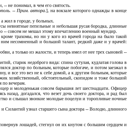
-- не понимал, в чем его святость.
поль.
--
Прим.
автора.
], на вокзале которого однажды в конце
 а жил в городе, у больных.
усы невнятные пепельные и небольшая русая бородка, длинные
нно -- совсем не мешал этому впечатлению военный мундир.
кроме трахомы, но ни у кого из врачей города на было такой
а ним несомненный и большой талант, редкий даже и у врачей:
ви, а только из жалости, и теперь имел от нее трех сыновей --
ий, старик недоброго вида: спина сутулая, кудлатая голова в
лялся доктор по больным, которые побогаче, и потом заезжал в
у, и все это вез не к себе домой, а к другим больным, которые
ужик хозяйственный, обстоятельный, скопидом и тоже большой
я по вечерам.
фицер и молоденькая совсем барышня лет шестнадцати. Офицер
 назад, догадался, что везет дочь своего доктора, и рад был
 чутко и слышал звонкие молодые поцелуи и торопливые ночные
л, и Силантий узнал старшего сына доктора -- Володю, длинного
 повернув лошадей, стегнул он их кнутом с большим сердцем и