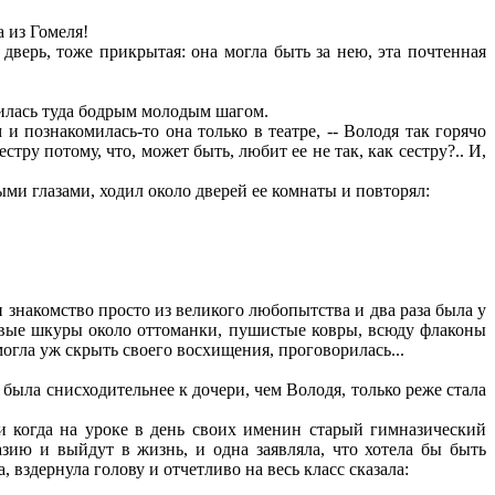
а из Гомеля!
дверь, тоже прикрытая: она могла быть за нею, эта почтенная
авилась туда бодрым молодым шагом.
и познакомилась-то она только в театре, -- Володя так горячо
тру потому, что, может быть, любит ее не так, как сестру?.. И,
ыми глазами, ходил около дверей ее комнаты и повторял:
 знакомство просто из великого любопытства и два раза была у
ровые шкуры около оттоманки, пушистые ковры, всюду флаконы
могла уж скрыть своего восхищения, проговорилась...
ыла снисходительнее к дочери, чем Володя, только реже стала
 и когда на уроке в день своих именин старый гимназический
азию и выйдут в жизнь, и одна заявляла, что хотела бы быть
, вздернула голову и отчетливо на весь класс сказала: