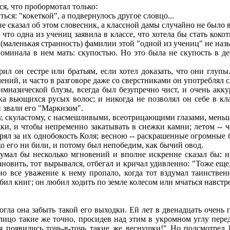
я, что пробормотал только:
ься: "кокеткой", а подвернулось другое словцо...
сказал об этом словесник, а классной дамы случайно не было в
что одна из учениц заявила в классе, что хотела бы стать кокот
о (маленькая странность) фамилии этой "одной из учениц" не наз
минала в нем мать: скупостью. Но это была не скупость в де
орил он сестре или братьям, если хотел доказать, что они глуп
ений, и часто в разговоре даже со сверстниками он употреблял сл
назической блузы, всегда был безупречно чист, и очень аккур
ка вьющихся русых волос; и никогда не позволял он себе в к
и звали его "Маркизом".
, скуластому, с насмешливыми, всеотрицающими глазами, меньш
и, и чтобы непременно закатывать в снежки камни; летом -- ч
обрял за их однобокость Коля; весною -- раскрашенные огромны
ько его ни били, и потому был непобедим, как бычий овод.
мал бы несколько мгновений и вполне искренне сказал бы: ни
тановить, тот вырывался, отбегал и кричал удивленно: "Тоже еще
 но все уважение к нему пропало, когда тот вздумал таинстве
любил книг; он любил ходить по земле колесом или мчаться навстр
гла она забыть такой его выходки. Ей лет в двенадцать очень
лицо такие же точно, просидев над этим в укромном углу перед
я появились точь-в-точь такие же веснушки!" Но подсмотрел