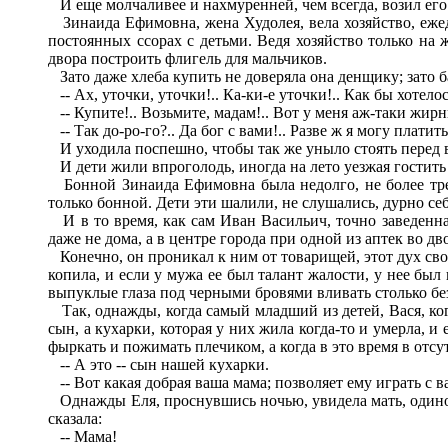
И еще молчаливее и нахмуренней, чем всегда, возил его в
Зинаида Ефимовна, жена Худолея, вела хозяйство, ежедн
постоянных ссорах с детьми. Ведя хозяйство только на 
двора построить флигель для мальчиков.
Зато даже хлеба купить не доверяла она денщику; зато 
-- Ах, уточки, уточки!.. Ка-ки-е уточки!.. Как бы хотелос
-- Купите!.. Возьмите, мадам!.. Вот у меня аж-таки жирны
-- Так до-ро-го?.. Да бог с вами!.. Разве ж я могу платить
И уходила поспешно, чтобы так же уныло стоять перед в
И дети жили впроголодь, иногда на лето уезжая гостить 
Бонной Зинаида Ефимовна была недолго, не более трех 
только бонной. Дети эти шалили, не слушались, дурно се
И в то время, как сам Иван Васильич, точно заведенна
даже не дома, а в центре города при одной из аптек во 
Конечно, он проникал к ним от товарищей, этот дух своев
копила, и если у мужа ее был талант жалости, у нее был
выпуклые глаза под черными бровями вливать столько без
Так, однажды, когда самый младший из детей, Вася, когд
сын, а кухарки, которая у них жила когда-то и умерла, и
фыркать и пожимать плечиком, а когда в это время в отсу
-- А это -- сын нашей кухарки.
-- Вот какая добрая ваша мама; позволяет ему играть с ва
Однажды Еля, проснувшись ночью, увидела мать, одинок
сказала:
-- Мама!