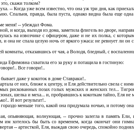
 это, скажи толком?
уха. -- Когда уже всем известно, что она уж три дня, как приехал
ю. Спальня, правда, была пуста, однако видна была еще одна 
ме меня! -- убеждал Фома.
ной, и когда, выходя из дома, заметила флигель во дворе, напр
улась на извозчике с офицером, даже и не их полка, с которым 
и она не спала целую ночь от яркого ужаса: не ревнует ли он сес
й комнаты, отказавшись от чая, а Володя, бледный, с воспаленн
да Ефимовна схватила его за руку и потащила в гостиную:
овори!.. Все говори!..
 бывает даже у кокоток в доме Ставраки!..
тала от них, ближе к центру, и Еля действительно свела с ними
самых рискованных позах голых мужских и женских тел... Тиг
нах, шелка и меха... и, пробравшись к кокоткам тайно, Еля не 
о!.. И вот результат!..
раздо меньше того, какой она придумала ночью, и потому она б
ая, опьяняющая, волнующая, -- прочно залегла в память Ели,
ем им хотелось бы быть со временем, когда окончат они гимн
твертая -- артисткой, Еля, выждав свою очередь, спокойно подняла