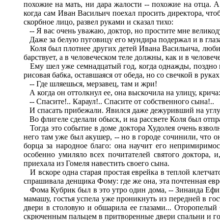
похожие на мать, ни дара жалости -- похожие на отца. 
когда сам Иван Васильич поехал просить директора, что
скорбное лицо, развел руками и сказал тихо:
-- Я вас очень уважаю, доктор, но простите мне великод
Даже за белую пуговицу его мундира подержал и в глаза
Коля был плотнее других детей Ивана Васильича, любил 
барствует, а в человеческом теле должны, как и в челове
Ему шел уже семнадцатый год, когда однажды, поздно вер
рисовая бабка, оставшаяся от обеда, но со свечкой в руках
-- Где шляешься, мерзавец, там и жри!
А когда он оттолкнул ее, она выскочила на улицу, крича
-- Спасите!.. Караул!.. Спасите от собственного сына!..
И спасать прибежали. Явился даже дежуривший на углу по
Во флигеле сделали обыск, и на рассвете Коля был отпр
Тогда это событие в доме доктора Худолея очень взволно
него там уже был акушер, -- но в городе сочинили, что 
борца за народное благо: она научит его непримиримос
особенно умиляло всех почитателей святого доктора, и,
приехала из Гомеля навестить своего сына.
И вскоре одна старая простая еврейка в теплой клетчат
спрашивала денщика Фому: где же она, эта почтенная евр
Фома Кубрик был в это утро один дома, -- Зинаида Ефимо
мамашу, гостья успела уже проникнуть из передней в гос
двери в столовую и обшарила ее глазами... Оторопелый 
скрюченным пальцем в притворенные двери спальни и гов