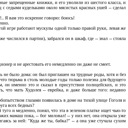
азные запрещенные книжки, и его уволили из шестого класса, и
ц с седыми кудельками около мясистых красных ушей -- сделал
.. Я вам это искренне говорю: боюсь!
енно.
той игре работают мускулы одной только правой руки, левая же
ислился в партии), забрался он в шкаф, где -- знал -- стояла
онер и не арестовать его немедленно он даже не смеет.
ь не было дома: он был приглашен на трудные роды, хотя и без
, что тюрьма в столь молодые годы только полезна для будущего
м, он именно это и сказал в присутствии полицейских, и это
ь, что мать Худолея -- еврейка, и даже больше того: недавно
бопытством глазами появилась в доме на тихой улице Гоголя и
руга всех бедных?
 туго и медленно, понял, что эта в зеленом платке ищет чью-то
жих мамаш пока, -- бог миловал! -- у них нет, она открыла уже
аясь за ней: "Куда же ты, бабка?" -- а она уже стучала сухим