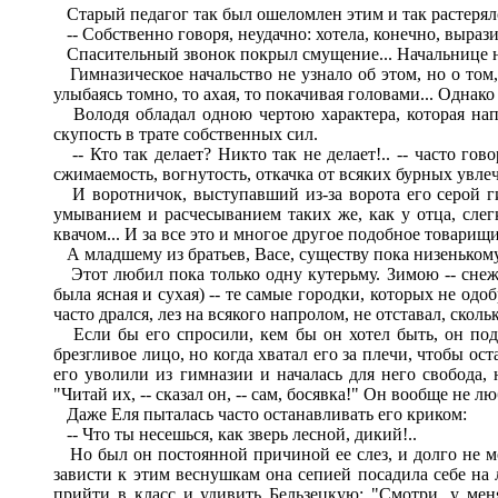
Старый педагог так был ошеломлен этим и так растерялс
-- Собственно говоря, неудачно: хотела, конечно, выразит
Спасительный звонок покрыл смущение... Начальнице не 
Гимназическое начальство не узнало об этом, но о том, 
улыбаясь томно, то ахая, то покачивая головами... Однак
Володя обладал одною чертою характера, которая напо
скупость в трате собственных сил.
-- Кто так делает? Никто так не делает!.. -- часто гов
сжимаемость, вогнутость, откачка от всяких бурных увлеч
И воротничок, выступавший из-за ворота его серой гим
умыванием и расчесыванием таких же, как у отца, слег
квачом... И за все это и многое другое подобное товарищ
А младшему из братьев, Васе, существу пока низенькому
Этот любил пока только одну кутерьму. Зимою -- снежк
была ясная и сухая) -- те самые городки, которых не од
часто дрался, лез на всякого напролом, не отставал, скол
Если бы его спросили, кем бы он хотел быть, он поду
брезгливое лицо, но когда хватал его за плечи, чтобы ос
его уволили из гимназии и началась для него свобода,
"Читай их, -- сказал он, -- сам, босявка!" Он вообще не 
Даже Еля пыталась часто останавливать его криком:
-- Что ты несешься, как зверь лесной, дикий!..
Но был он постоянной причиной ее слез, и долго не мо
зависти к этим веснушкам она сепией посадила себе на 
прийти в класс и удивить Бельзецкую: "Смотри, у мен