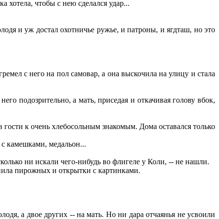
 хотела, чтобы с нею сделался удар...
одя и уж достал охотничье ружье, и патроны, и ягдташ, но это
ремел с него на пол самовар, а она выскочила на улицу и стала
его подозрительно, а мать, приседая и откачивая голову вбок,
 в гости к очень хлебосольным знакомым. Дома оставался только
с камешками, медальон...
колько ни искали чего-нибудь во флигеле у Коли, -- не нашли.
упила пирожных и открытки с картинками.
лодя, а двое других -- на мать. Но ни дара отчаянья не усвоили