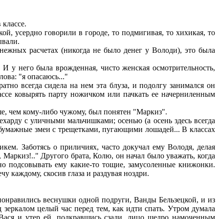
 классе.
кой, усердно говорили в городе, то подмигивая, то хихикая, то
ывали.
нежных расчетах (никогда не было денег у Володи), это была
ы. И у него была врожденная, чисто женская осмотрительность,
ова: "я опасаюсь..."
атно всегда сидела на нем эта блуза, и подолгу занимался он
лассе ковырять парту ножичком или пачкать ее начерниленным
е, чем кому-либо чужому, был понятен "Маркиз".
ехарду с уличными мальчишками; осенью (а осень здесь всегда
е бумажные змеи с трещетками, пугающими лошадей... В классах
кем. Заботясь о приличиях, часто докучал ему Володя, делая
, Маркиз!.." Другого брата, Колю, он начал было уважать, когда
нно подсовывать ему какие-то тощие, замусоленные книжонки.
ечу каждому, скосив глаза и раздувая ноздри.
 понравились веснушки одной подруги, Ванды Бельзецкой, и из
 зеркалом целый час перед тем, как идти спать. Утром думала
 Вася и утер ей, подкравшись сзади, лицо щедро намоченным