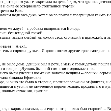
епритворном ужасе закричала на целый дом, что дрянная девчонка
ала и била ее остервенело стоптанной туфлей.
трели на Елю.
алкам водилась дичь, хотел было пойти с товарищами как-то Вол
 меня же ждут! -- пробовал выпроситься Володя.
лись безысходной тоской.
вшись, задела слабый на ножки стол, стоявший в прихожей, и заг
-ва-ет!.. А-ах!..
ь и спрятал ружье... И долго потом другие трое смотрели на н
, не было дома, денщик был в роте, а мать с тремя детьми пошла
л его товарищ Лучков, бывший гимназист-одноклассник.
него были унесены кое-какие золотые вещицы -- брошки, серьги 
ричала Зинаида Ефимовна.
а, и окно это было в стороне, противоположной от флигеля, и с
ившееся в угол и не замеченное ворами кольцо, продала его и к
 полным отчаяния, кричала:
ая, с карими глазами, -- и еще на отца похож был старший -- Во