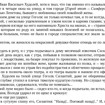
н Васильич Худолей, хотя и знал, что так именно его называли, 
 четыре окна на улицу, в том городе [
Город
этот
--
Симферо
лью Лепетова, бывшего любовника своей покойной жены.
ем доме на улице Гоголя: он только ночевал там, и то не всегда,
й, с несколько ущемленным и узким носом и карими глазами; 
первом взгляде на него напоминало Христа на иконах, и -- стра
которым по роду их занятий никаких болезней не полагалось, 
м больным, точно не было в городе специалистов; все знали з
нтом, он женился на некрасивой девушке-бонне отнюдь не по люб
ь в роту, и с утра подъезжал к дому месячный извозчик Силант
й день видел, как с утра, побывав в полковом околотке, отправ
с лекарствами, на базаре покупал то провизию, то железную ванн
ит доктор ни копейки жене, кроме жалованья из полка, и -- м
оровался с ним по утрам без подобострастия и облегченно прощалс
он в полночь около театра, и из театра вышли и наняли его о
удолея на тихой улице Гоголя. Силантий, даже не оборачиваясь
ще глубже утопил в плечах тяжелую кудлатую голову. Но слушал
риковски, сдерживался, чтобы не помешать...
ой луне видно было -- сидел кто-то, и когда подъехали, он вста
шня, Володя ударил ее по щеке и крикнул:
он еще раз ударил.
сутулую спину его, Силантия: "Назад!.. Поезжай назад!.." И,