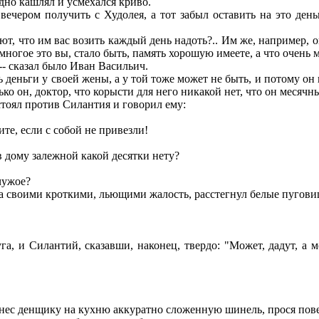
адно кашлял и усмехался криво.
ечером получить с Худолея, а тот забыл оставить на это день
вают, что им вас возить каждый день надоть?.. Им же, например, 
ь многое это вы, стало быть, память хорошую имеете, а что очень 
, -- сказал было Иван Васильич.
деньги у своей жены, а у той тоже может не быть, и потому он
ько он, доктор, что корысти для него никакой нет, что он месячн
тоял против Силантия и говорил ему:
те, если с собой не привезли!
 в дому залежной какой десятки нету?
 чужое?
а своими кроткими, льющими жалость, расстегнул белые пугови
, и Силантий, сказавши, наконец, твердо: "Может, дадут, а м
нес денщику на кухню аккуратно сложенную шинель, прося повес