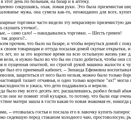
 этот день по больным, на базар и в аптеку.
евно сокрушаясь, охая, ломая руки. Это была приземистая широ
жалованье мужа, она сумела как-то, неожиданно для всех, купи
базарные торговки часто видели эту некрасивую приземистую д
ь скушать уточки!..
е, -- само сало! -- накидывались торговки. -- Шесть гривен!
 так дорого?..
сем прочим, что было на базаре, и чтобы вернуться домой с по
к своим товарищам и оттуда посылая домой скупые открытки, из
лет, но за это короткое время на всю остальную жизнь уже дл
бя вели, и нужно было во что бы ни стало добиться, чтобы они 
я и пущенная опытной, но строгой рукой машина жалости к чу
дворе был его приемный кабинет, -- Зинаида Ефимовна воспитывал
олия, защититься от него было нельзя, можно было только бороть
 настоящий талант отчаянья, и одно только короткое "ах!" могл
ысходности и ужаса, что дети поддавались и верили.
а было ему всего десять лет, расшалившись, разбил белый абаж
 если они не помнят этой кухарки, то потому, что были еще очен
тствие матери зашла в гости какая-то новая знакомая ее, никогда
ми, -- отозвалась гостья и послала его в лавочку купить папирос 
о сидевшую перед стаканом холодного чаю, простоволосую, рых