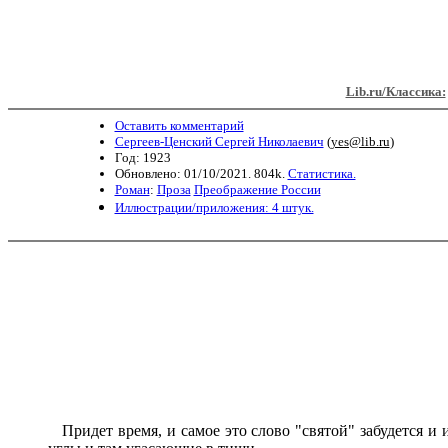
Lib.ru/Классика:
Оставить комментарий
Сергеев-Ценский Сергей Николаевич
(
yes@lib.ru
)
Год: 1923
Обновлено: 01/10/2021. 804k.
Статистика.
Роман
:
Проза
Преображение России
Иллюстрации/приложения: 4 штук.
Придет время, и самое это слово "святой" забудется и и