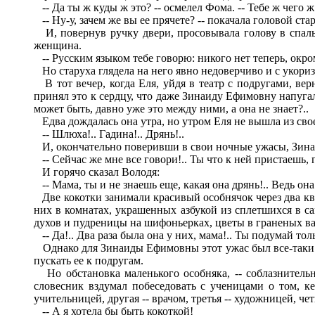
-- Да ты ж куды ж это? -- осмелел Фома. -- Тебе ж чего ж
-- Ну-у, зачем же вы ее прячете? -- покачала головой стар
И, повернув ручку двери, просовывала голову в спальн
женщина.
-- Русским языком тебе говорю: никого нет теперь, окро
Но старуха глядела на него явно недоверчиво и с укориз
В тот вечер, когда Еля, уйдя в театр с подругами, верн
принял это к сердцу, что даже Зинаиду Ефимовну напугал, 
может быть, давно уже это между ними, а она не знает?..
Едва дождалась она утра, но утром Еля не вышла из свое
-- Шлюха!.. Гадина!.. Дрянь!..
И, окончательно поверивши в свои ночные ужасы, Зинаи
-- Сейчас же мне все говори!.. Ты что к ней пристаешь, г
И горячо сказал Володя:
-- Мама, ты и не знаешь еще, какая она дрянь!.. Ведь она
Две кокотки занимали красивый особнячок через два квар
них в комнатах, украшенных азбукой из сплетшихся в 
духов и пудреницы на шифоньерках, цветы в граненых вазо
-- Да!.. Два раза была она у них, мама!.. Ты подумай тольк
Однако для Зинаиды Ефимовны этот ужас был все-таки го
пускать ее к подругам.
Но обстановка маленького особняка, -- соблазнительн
словесник вздумал побеседовать с ученицами о том, к
учительницей, другая -- врачом, третья -- художницей, че
-- А я хотела бы быть кокоткой!