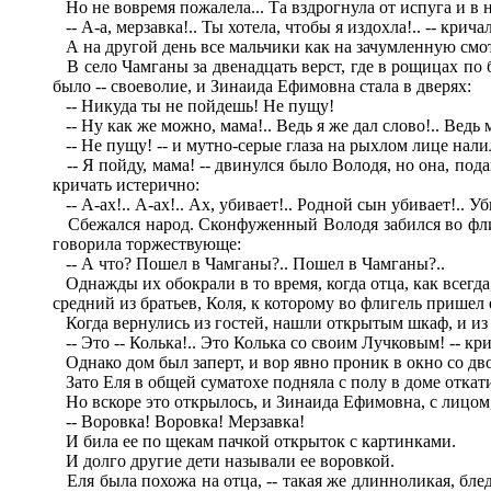
Но не вовремя пожалела... Та вздрогнула от испуга и в н
-- А-а, мерзавка!.. Ты хотела, чтобы я издохла!.. -- крич
А на другой день все мальчики как на зачумленную смо
В село Чамганы за двенадцать верст, где в рощицах по б
было -- своеволие, и Зинаида Ефимовна стала в дверях:
-- Никуда ты не пойдешь! Не пущу!
-- Ну как же можно, мама!.. Ведь я же дал слово!.. Ведь
-- Не пущу! -- и мутно-серые глаза на рыхлом лице нали
-- Я пойду, мама! -- двинулся было Володя, но она, пода
кричать истерично:
-- А-ах!.. А-ах!.. Ах, убивает!.. Родной сын убивает!.. Уби
Сбежался народ. Сконфуженный Володя забился во флигел
говорила торжествующе:
-- А что? Пошел в Чамганы?.. Пошел в Чамганы?..
Однажды их обокрали в то время, когда отца, как всегда
средний из братьев, Коля, к которому во флигель прише
Когда вернулись из гостей, нашли открытым шкаф, и из 
-- Это -- Колька!.. Это Колька со своим Лучковым! -- к
Однако дом был заперт, и вор явно проник в окно со двор
Зато Еля в общей суматохе подняла с полу в доме откат
Но вскоре это открылось, и Зинаида Ефимовна, с лицом,
-- Воровка! Воровка! Мерзавка!
И била ее по щекам пачкой открыток с картинками.
И долго другие дети называли ее воровкой.
Еля была похожа на отца, -- такая же длинноликая, бледн