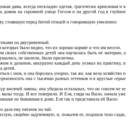
кая дама, всегда нескладно одетая, трагически крикливая и в
ть домик на скромной улице Гоголя и на другой год в глубине
аму, стоявшую перед битой птицей и говорившую умиленно:
купками на двугривенный.
 которых было видно, что их хорошо кормят и что им весело.
я своих собственных детей она научилась быть не матерью, а
слушались, не шалили, были приличны.
жим и дальним, аккуратно каждый день уезжал на практику, и
а детей.
ся с ним, и она боролась упорно, так же, как вела хозяйство и
а произносить она с тысячью разных оттенков и в круглые серые
ур висячей лампы, она убедила остальных, что он совсем не ее
ь малы тогда. И все поверили. И Еля, глядя на Васю, начала уже
 раньше не бывавшая в доме, Еля так и представила ей Васю:
и дала ему пятачок на чай.
лую, скорбно задумчивую, и, пожалев ее, подошла тихо сзади,