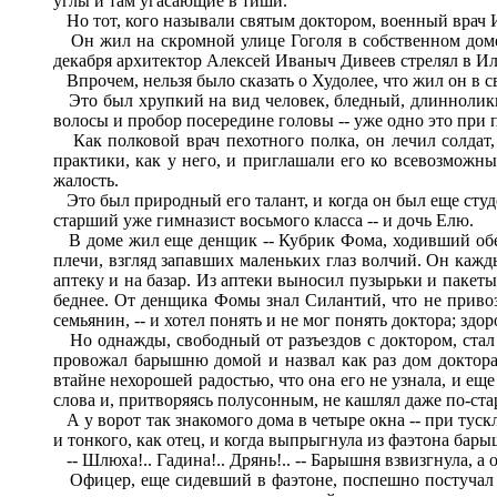
углы и там угасающие в тиши.
Но тот, кого называли святым доктором, военный врач Ива
Он жил на скромной улице Гоголя в собственном доме в
декабря архитектор Алексей Иваныч Дивеев стрелял в И
Впрочем, нельзя было сказать о Худолее, что жил он в сво
Это был хрупкий на вид человек, бледный, длиннолики
волосы и пробор посередине головы -- уже одно это при 
Как полковой врач пехотного полка, он лечил солдат, 
практики, как у него, и приглашали его ко всевозможны
жалость.
Это был природный его талант, и когда он был еще студе
старший уже гимназист восьмого класса -- и дочь Елю.
В доме жил еще денщик -- Кубрик Фома, ходивший обедат
плечи, взгляд запавших маленьких глаз волчий. Он кажды
аптеку и на базар. Из аптеки выносил пузырьки и пакеты 
беднее. От денщика Фомы знал Силантий, что не привоз
семьянин, -- и хотел понять и не мог понять доктора; зд
Но однажды, свободный от разъездов с доктором, стал 
провожал барышню домой и назвал как раз дом доктора Х
втайне нехорошей радостью, что она его не узнала, и е
слова и, притворяясь полусонным, не кашлял даже по-ста
А у ворот так знакомого дома в четыре окна -- при тускл
и тонкого, как отец, и когда выпрыгнула из фаэтона бары
-- Шлюха!.. Гадина!.. Дрянь!.. -- Барышня взвизгнула, а 
Офицер, еще сидевший в фаэтоне, поспешно постучал в 