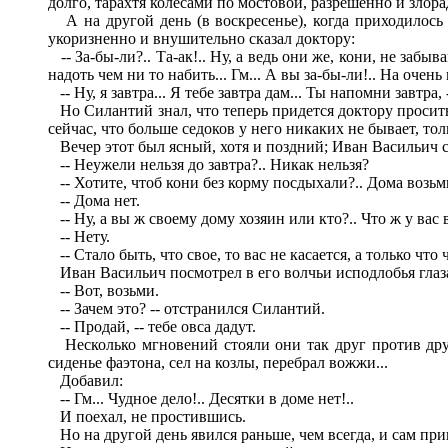
долго, тарахтя колесами по мостовой, разрешенно и злор
А на другой день (в воскресенье), когда приходилось в
укоризненно и внушительно сказал доктору:
-- За-бы-ли?.. Та-ак!.. Ну, а ведь они же, кони, не забы
надоть чем ни то набить... Гм... А вы за-бы-ли!.. На очен
-- Ну, я завтра... Я тебе завтра дам... Ты напомни завтра
Но Силантий знал, что теперь придется доктору просить 
сейчас, что больше седоков у него никаких не бывает, тол
Вечер этот был ясный, хотя и поздний; Иван Васильич с
-- Неужели нельзя до завтра?.. Никак нельзя?
-- Хотите, чтоб кони без корму посдыхали?.. Дома возьми
-- Дома нет.
-- Ну, а вы ж своему дому хозяин или кто?.. Что ж у вас
-- Нету.
-- Стало быть, что свое, то вас не касается, а только что
Иван Васильич посмотрел в его волчьи исподлобья глаз
-- Вот, возьми.
-- Зачем это? -- отстранился Силантий.
-- Продай, -- тебе овса дадут.
Несколько мгновений стояли они так друг против друга
сиденье фаэтона, сел на козлы, перебрал вожжи...
Добавил:
-- Гм... Чудное дело!.. Десятки в доме нет!..
И поехал, не простившись.
Но на другой день явился раньше, чем всегда, и сам при