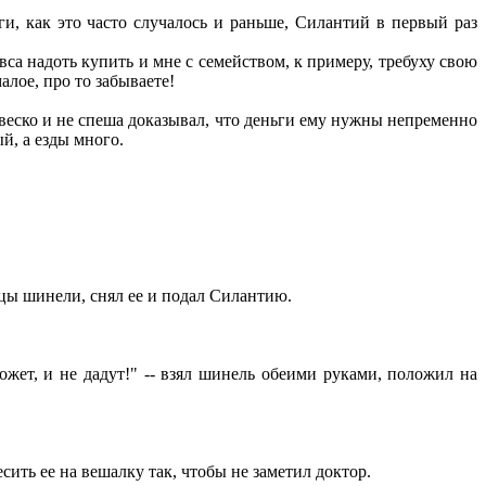
ги, как это часто случалось и раньше, Силантий в первый раз
овса надоть купить и мне с семейством, к примеру, требуху свою
малое, про то забываете!
 веско и не спеша доказывал, что деньги ему нужны непременно
ый, а езды много.
цы шинели, снял ее и подал Силантию.
ожет, и не дадут!" -- взял шинель обеими руками, положил на
ить ее на вешалку так, чтобы не заметил доктор.