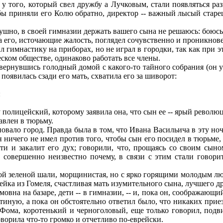
А у того, который свел дружбу а Лучковым, стали появляться р
бы приняли его Колю обратно, директор -- важный лысый старе
ушно, в своей гимназии держать вашего сына не решаюсь: боюсь!
 его, источающие жалость, поглядел сочувственно и проникнов
гимнастику на приборах, но не играл в городки, так как при э
ческом обществе, одинаково работать все члены.
нувшись голодный домой с какого-то тайного собрания (он уже ч
 появилась сзади его мать, схватила его за шиворот:
:
лицейский, которому заявила она, что сын ее -- ярый революци
авлен в тюрьму.
вало город. Правда была в том, что Ивана Васильича в эту ноч
он ничего не имел против того, чтобы сын его посидел в тюрьме
ти и закалит его дух; говорили, что, прощаясь со своим сыно
 совершенно неизвестно почему, в связи с этим стали говорит
ой зеленой шали, морщинистая, но с ярко горящими молодым лю
ейка из Гомеля, счастливая мать изумительного сына, лучшего д
вна на базаре, дети -- в гимназии, -- и, пока он, соображающий
тиную, а пока он обстоятельно ответил было, что никаких приез
Фома, коротенький и черноголовый, еще только говорил, подвиг
орила что-то громко и отчетливо по-еврейски.