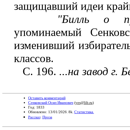
защищавший идеи край
"Билль о пр
упоминаемый Сенковск
изменивший избиратель
классов.
С. 196.
...на завод г. Б
Оставить комментарий
Сенковский Осип Иванович
(
yes@lib.ru
)
Год: 1833
Обновлено: 13/01/2026. 8k.
Статистика.
Рассказ
:
Проза