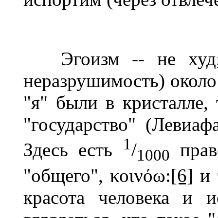
Эгоизм -- не худ; э
неразрушимость) около 
"я" были в кристалле, 
"государство" (Левиа
1
Здесь есть
/
прав
1000
"общего", κοινόω:
[6]
и 
красота человека и 