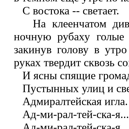
С востока -- светает.
На клеенчатом дива
ночную рубаху голые 
закинув голову в утро
руках твердит сквозь со
И ясны спящие грома
Пустынных улиц и све
Адмиралтейская игла.
Ад-ми-рал-тей-ска-я...
Ад-ми-рал-тей-ска-я...