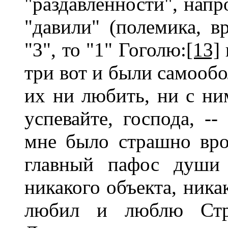
"раздавленности", напр
"давили" (полемика, вр
"3", то "1" Гоголю:
[13]
три вот и были самообо
их ни любить, ни с ним
успевайте, господа, --
мне было страшно вро
главный пафос души 
никакого объекта, ника
любил и люблю Стр