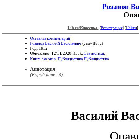
Розанов В
Опа
Lib.ru/Классика:
[
Регистрация
]
[
Найти
] 
Оставить комментарий
Розанов Василий Васильевич
(
yes@lib.ru
)
Год: 1912
Обновлено: 12/11/2020. 330k.
Статистика.
Книга очерков
:
Публицистика
Публицистика
Аннотация:
(Короб первый).
Василий Ва
Опав