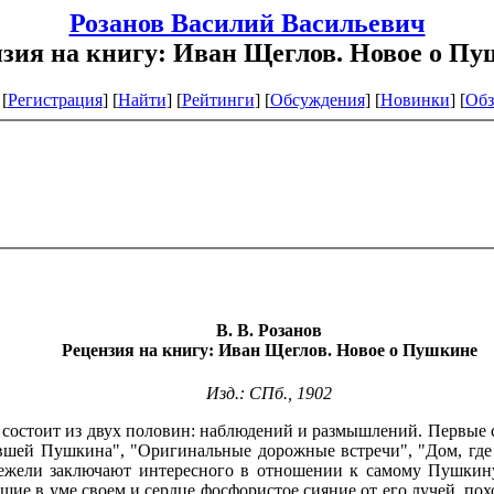
Розанов Василий Васильевич
зия на книгу: Иван Щеглов. Новое о П
[
Регистрация
]
[
Найти
] [
Рейтинги
] [
Обсуждения
] [
Новинки
] [
Обз
В. В. Розанов
Рецензия на книгу: Иван Щеглов. Новое о Пушкине
Изд.: СПб., 1902
остоит из двух половин: наблюдений и размышлений. Первые с
авшей Пушкина", "Оригинальные дорожные встречи", "Дом, где
нежели заключают интересного в отношении к самому Пушкин
ущие в уме своем и сердце фосфористое сияние от его лучей, п