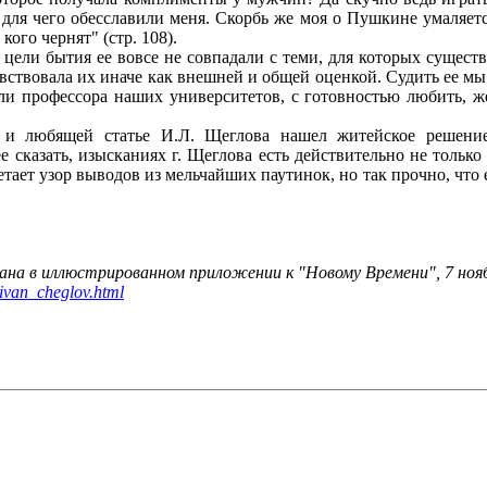
для чего обесславили меня. Скорбь же моя о Пушкине умаляетс
кого чернят" (стр. 108).
цели бытия ее вовсе не совпадали с теми, для которых сущест
 чувствовала их иначе как внешней и общей оценкой. Судить ее м
и профессора наших университетов, с готовностью любить, же
 любящей статье И.Л. Щеглова нашел житейское решение,
 сказать, изысканиях г. Щеглова есть действительно не тольк
етает узор выводов из мельчайших паутинок, но так прочно, что 
вана в иллюстрированном приложении к "Новому Времени", 7 нояб
_ivan_cheglov.html