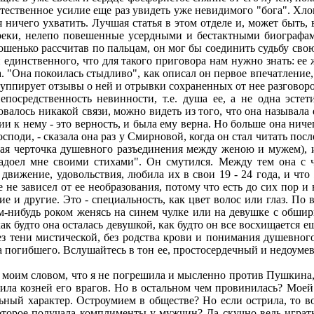
стественное усилие еще раз увидеть уже невидимого "бога". Хл
зя ничего ухватить. Лучшая статья в этом отделе и, может быт
реки, нелепо повешенные усердными и бестактными биографам
рошенько рассчитав по пальцам, он мог бы соединить судьбу св
 единственного, что для такого приговора нам нужно знать: е
. "Она покоилась стыдливо", как описал он первое впечатление,
группирует отзывы о ней и отрывки сохраненных от нее разговоро
епосредственность невинности, т.е. душа ее, а не одна эсте
валось никакой связи, можно видеть из того, что она называл
и к нему - это верность, и была ему верна. Но больше она ничег
споди, - сказала она раз у Смирновой, когда он стал читать пос
ная черточка душевного разъединения между женою и мужем), и
е надоел мне своими стихами". Он смутился. Между тем она 
 движение, удовольствия, любила их в свои 19 - 24 года, и что
 не зависел от ее необразования, потому что есть до сих пор 
 и другие. Это - специальность, как цвет волос или глаз. По 
м-нибудь роком женясь на синем чулке или на девушке с обши
ак будто она осталась девушкой, как будто он все восхищается
з тени мистической, без родства крови и понимания душевног
а погибшего. Вслушайтесь в тон ее, простосердечный и недоуме
моим словом, что я не погрешила и мысленно против Пушкина, 
дила козней его врагов. Но в остальном чем провинилась? Моей
й характер. Остроумием в обществе? Но если острила, то вов
торое получала комплименты у мужчин? Да скучно ведь играть