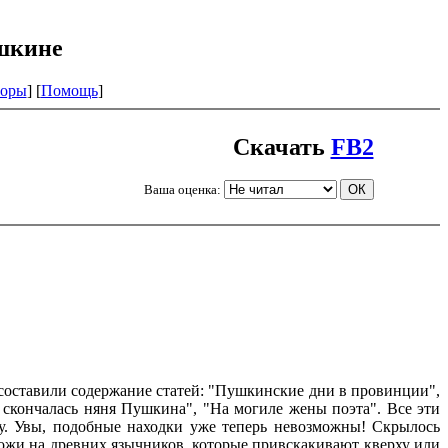
ушкине
оры
] [
Помощь
]
Скачать
FB2
Ваша оценка:
оставили содержание статей: "Пушкинские дни в провинции",
 скончалась няня Пушкина", "На могиле жены поэта". Все эти
у. Увы, подобные находки уже теперь невозможны! Скрылось
охожи на древних язычников, которые привскакивают кверху или