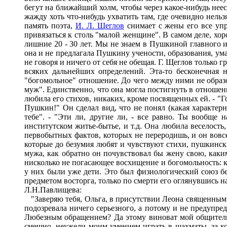
бегут на ближайший холм, чтобы через какое-нибудь нее
жажду хоть что-нибудь ухватить там, где очевидно нель
память поэта,
И. Л. Щеглов
снимает с жены его все уп
привязаться к столь "малой женщине". В самом деле, хо
лишние 20 - 30 лет. Мы не знаем в Пушкиной главного и
она и не предлагала Пушкину учености, образования, ума
не говоря и ничего от себя не обещая. Г. Щеглов только 
всяких дальнейших определений. Эта-то бесконечная н
"богомольное" отношение. До чего между ними не образо
муж". Единственно, что она могла постигнуть в отношени
любила его стихов, никаких, кроме посвященных ей. - "Го
Пушкин!" Он сделал вид, что не понял (какая характер
тебе". - "Эти ли, другие ли, - все равно. Ты вообщ
институтском житье-бытье, и т.д. Она любила веселость,
первобытных фактов, которых не переродишь, и он вовсе
которые до безумия любят и чувствуют стихи, пушкинские
мужа, как обратно он почувствовал бы жену свою, каки
нисколько не погасающее восхищение и богомольность: к
у них были уже дети. Это был физиологический союз бе
предметом восторга, только по смерти его оглянувшись н
Л.Н.Павлищева:
"Заверяю тебя, Ольга, в присутствии Леона священным 
подозревала ничего серьезного, а потому и не предупре
Любезным обращением? Да этому виноват мой общительны
смешно, неужели моим умением играть в шахматы, за ко