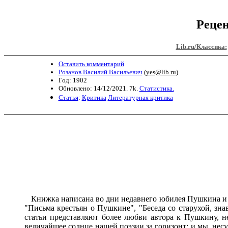
Рецен
Lib.ru/Классика:
Оставить комментарий
Розанов Василий Васильевич
(
yes@lib.ru
)
Год: 1902
Обновлено: 14/12/2021. 7k.
Статистика.
Статья
:
Критика
Литературная критика
Книжка написана во дни недавнего юбилея Пушкина и с
"Письма крестьян о Пушкине", "Беседа со старухой, зн
статьи представляют более любви автора к Пушкину, 
величайшее солнце нашей поэзии за горизонт; и мы, нес