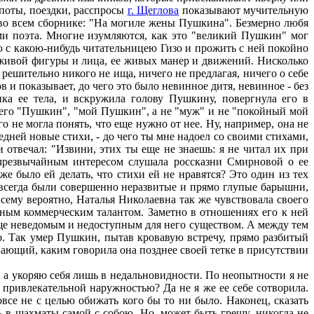
опоты, поездки, расспросы
г. Щеглова
показывают мучительную
ь, во всем сборнике: "На могиле жены Пушкина". Безмерно любя
и поэта. Многие изумляются, как это "великий Пушкин" мог
ою с какою-нибудь читательницею Гизо и прожить с ней покойно
е живой фигуры и лица, ее живых манер и движений. Нисколько
 решительно никого не ища, ничего не предлагая, ничего о себе
в и показывает, до чего это было невинное дитя, невинное - без
тика ее тела, и вскружила голову Пушкину, повергнула его в
а его "Пушкин", "мой Пушкин", а не "муж" и не "покойный мой
о не могла понять, что еще нужно от нее. Ну, например, она не
ледней новые стихи, - до чего ты мне надоел со своими стихами,
 отвечал: "Извини, этих ты еще не знаешь: я не читал их при
с чрезвычайным интересом слушала россказни Смирновой о ее
 же было ей делать, что стихи ей не нравятся? Это один из тех
и всегда были совершенно неразвитые и прямо глупые барышни,
всему вероятно, Наталья Николаевна так же чувствовала своего
рным коммерческим талантом. Заметно в отношениях его к ней
 еще неведомым и недоступным для него существом. А между тем
о. Так умер Пушкин, пытав кровавую встречу, прямо разбитый
вающий, каким говорила она позднее своей тетке в присутствии
а укоряю себя лишь в недальновидности. По неопытности я не
 привлекательной наружностью? Да не я же ее себе сотворила.
се не с целью обижать кого бы то ни было. Наконец, сказать
 в шахматы самой с собою. Но, может быть грешу, никогда не