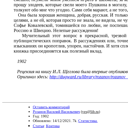
прощу злодеев, которые свели моего Пушкина в могилу, 
толкуют обо мне что угодно. Сами себя марают, а не того, 
Она была хорошая женщина, добрая, русская. И только 
целями, а не ей, которая просто не знала, не видела, не
Софье Ковалевской, томившейся по любви, не поспешил
Россию и Швецию. Нелепые рассуждения!
Мучительный этот вопрос в прекрасной, трезвой и
публицистических поправок. В рассуждениях или, точнее
изысканиях он кропотлив, упорен, настойчив. И хотя спл
книжка присоединяется как полезный вклад.
1902
Рецензия на книгу И.Л. Щеглова была впервые опублико
Оригинал здесь:
http://dugward.ru/library/rozanov/rozanov
Оставить комментарий
Розанов Василий Васильевич
(
yes@lib.ru
)
Год: 1902
Обновлено: 14/12/2021. 7k.
Статистика.
Статья
:
Критика