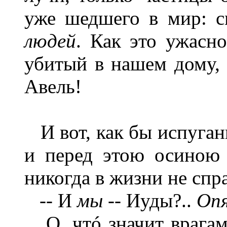
уже шедшего в мир: 
людей
. Как это ужасн
убитый в нашем дому, 
Авель!
И вот, как бы испуганн
и перед этою осиною 
никогда в жизни не спр
-- И
мы
-- Иуды?..
Оп
О, чтó значит врагам 