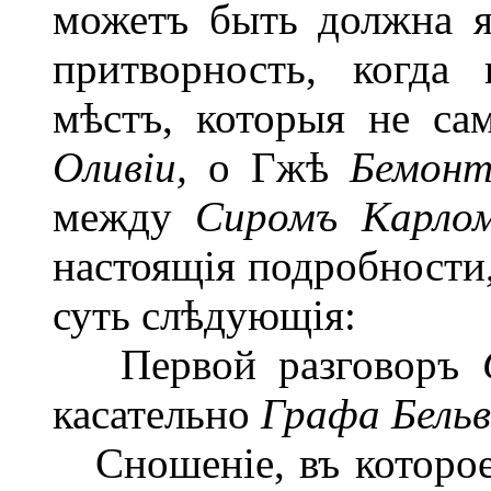
можетъ быть должна я
притворность, когда
мѣстъ, которыя не са
Оливіи,
о Гжѣ
Бемон
между
Сиромъ Карл
настоящія подробности,
суть слѣдующія:
Первой разговоръ
касательно
Графа Бельв
Сношеніе, въ которое 