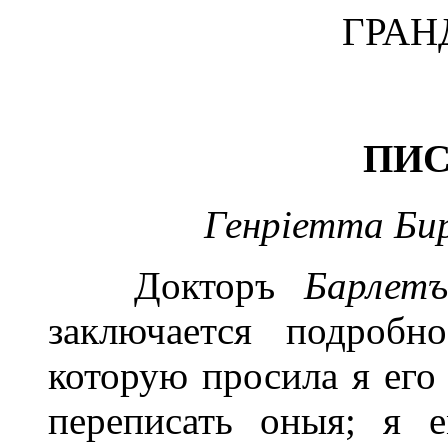
ГРАН
ПИС
Генріетта Бир
Докторъ
Барле
заключается подроб
которую просила я ег
переписать оныя; я 