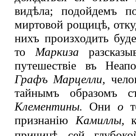
видѣла; подойдемъ п
миртовой рощицѣ, отку
нихъ произходить буде
то
Маркиза
разсказы
путешествіе въ Неап
Графъ Марцелли,
чело
тайнымъ образомъ ст
Клементины.
Они
о
признанію
Камиллы,
причинѣ сей глубоко