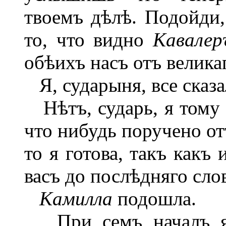
твоемъ дѣлѣ. Подойди
то, что видно
Кавале
обѣихъ насъ отъ великаг
Я, сударыня, все сказа
Нѣтъ, сударь,
я тому
что нибудь поручено о
то я готова, такъ какъ
васъ до послѣдняго слов
Камилла
подошла.
При семъ началъ я 