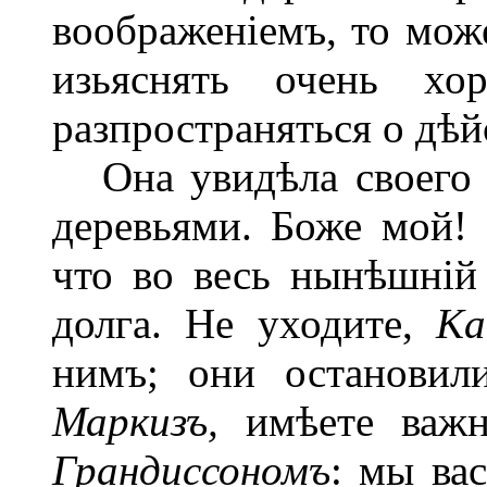
воображеніемъ, то мож
изьяснять очень х
разпространяться о дѣй
Она увидѣла своего 
деревьями. Боже мой! 
что во весь нынѣшній
долга. Не уходите,
Ка
нимъ; они остановили
Маркизъ,
имѣете важ
Грандиссономъ
:
мы вас