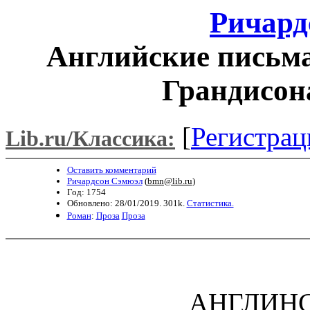
Ричард
Английские письма
Грандисона
[
Регистрац
Lib.ru/Классика:
Оставить комментарий
Ричардсон Сэмюэл
(
bmn@lib.ru
)
Год: 1754
Обновлено: 28/01/2019. 301k.
Статистика.
Роман
:
Проза
Проза
АНГЛИНС