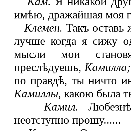
Кам.
Я
никакой дру
имѣю, дражайшая моя г
Клемен.
Такъ оставь 
лучше когда я сижу од
мысли мои станов
преслѣдуешь,
Камилла;
по правдѣ, ты ничто и
Камиллы,
какою была т
Камил.
Любезн
неотступно прошу......