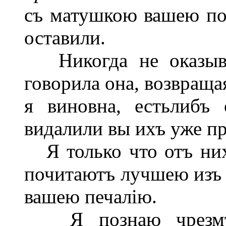
съ матушкою вашею по
оставили.
Никогда не оказывал
говорила она, возвраща
я виновна, естьлибъ 
видалили вы ихъ уже пр
Я только что отъ них
почитаютъ лучшею изъ 
вашею печалію.
Я познаю чрезмѣр