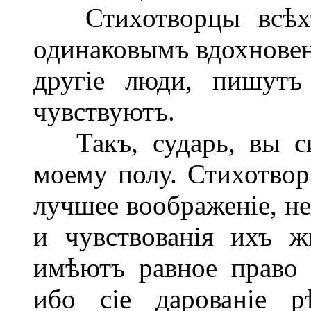
Стихотворцы всѣхъ з
одинаковымъ вдохновені
другіе люди, пишутъ
чувствуютъ.
Такъ, сударь, вы си
моему полу. Стихотвор
лучшее воображеніе, не
и чувствованія ихъ ж
имѣютъ равное право 
ибо сіе дарованіе р