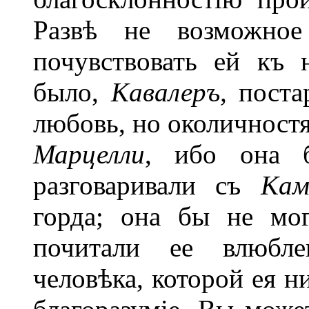
Развѣ не возможно
почувствовать ей къ
было,
Кавалеръ,
поста
любовь, но околичностя
Марцелли
,
ибо она 
разговаривали съ
Кам
горда; она бы не мог
почитали ее влюбле
человѣка, которой ея н