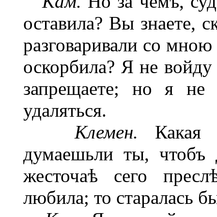
Кам.
Но за чемъ, су
оставила? Вы знаете, с
разговаривали со мною 
оскорбила? Я
не войду
запрещаете; но я не
удаляться.
Клемен.
Какая 
думаешьли ты, чтобъ 
жесточаѣ сего пресл
любила; то старалась б