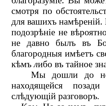
благоразуміе. Вы может
смотря по обстоятельс
для вашихъ намѣреній. 
подозрѣніе не вѣроятно
не давно былъ въ Б
благородныя имѣетъ сво
кѣмъ
л
ибо въ тайное зн
Мы дошли до небо
находящейся позад
слѣдующій разговоръ
.