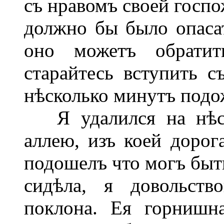
съ нравомъ своей госпо
должно бы было опасат
оно можетъ обратит
старайтесь вступить с
нѣсколько минутъ подож
Я удалился на нѣско
аллею, изъ коей дорог
подошелъ что могъ быт
сидѣла, я довольств
поклона. Ея горнишн