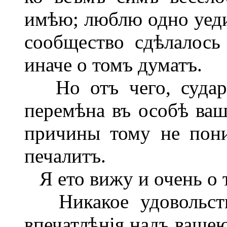
имѣю; люблю одно уеди
сообщество сдѣлалось
иначе о томъ думатъ.
Но отъ чего, судары
перемѣна въ особѣ ва
причины тому не пони
печалитъ.
Я ето вижу и очень о 
Никакое удовольстві
впечатлѣнія надъ ваше