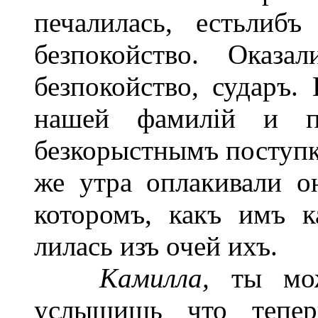
печалилась, естьлиб
безпокойство. Оказ
безпокойство, сударъ.
нашей фамилій и п
безкорыстнымъ поступ
же утра оплакивали он
которомъ, какъ имъ к
лилась изъ очей ихъ.
Камилла,
ты мо
услышишь что теперь