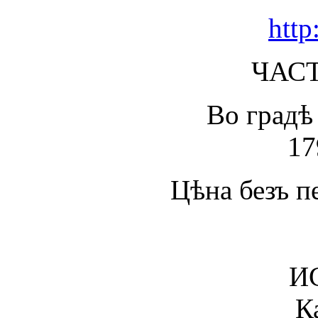
http:
ЧАСТ
Во градѣ
17
Цѣна безъ пе
И
К