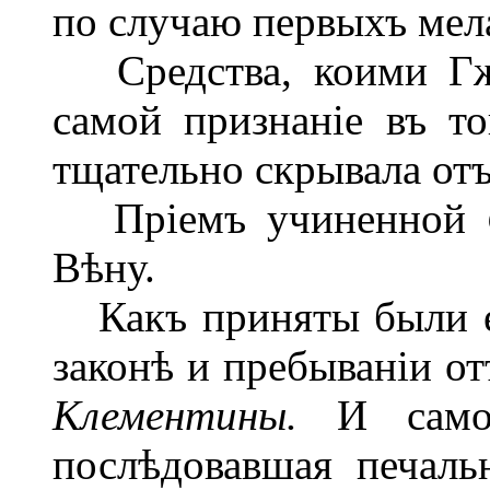
по
случаю первыхъ мел
Средства, коими Г
самой признаніе въ то
тщательно скрывала от
Пріемъ учиненной
Вѣну.
Какъ приняты были ег
законѣ и пребываніи от
Клементины.
И само
послѣдовавшая печаль