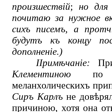
произшествій
;
но для 
почитаю за
нужное в
сихъ писемъ,
а протч
будутъ къ концу по
дополненіе.)
ІІримѣчаніе:
Пр
Клементиною
по
меланхолическихъ прип
Сиръ Карлъ
не довѣря
причиною, хотя она отв