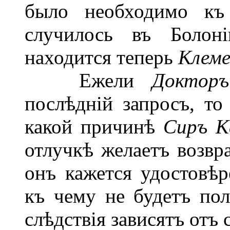
было необходимо къ
случилось въ Болон
находится теперь
Клеме
Ежели
Докто
послѣдній запросъ, т
какой причинѣ
Сиръ 
отлучкѣ желаетъ возвра
онъ кажется удостовѣр
къ чему не будетъ по
слѣдствія зависятъ отъ