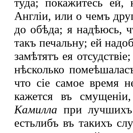
туда; покажитесь ей,
Англіи, или о чемъ дру
до обѣда; я надѣюсь, ч
такъ печальну; ей надо
замѣтятъ ея отсудствіе
нѣсколько помеѣшаласъ
что сіе самое время н
кажется въ смущеніи
Камилла
при лучшихъ 
естьлибъ въ такихъ сл