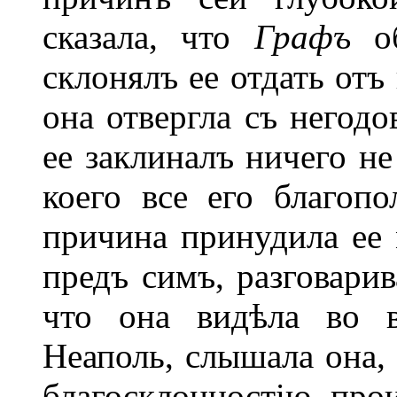
сказала, что
Графъ
о
склонялъ ее отдать отъ
она отвергла съ негодо
ее заклиналъ ничего н
коего все его благопо
причина принудила ее 
предъ симъ, разговарив
что она видѣла во в
Неаполь, слышала она,
благосклонностію пр