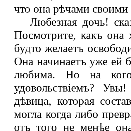
что она рѣчами своими 
Любезная дочь! ска
Посмотрите, какъ она х
будто желаетъ освобод
Она начинаетъ уже ей б
любима. Но на кого
удовольствіемъ? Увы
дѣвица, которая соста
могла когда либо превр
отъ того не менѣе он