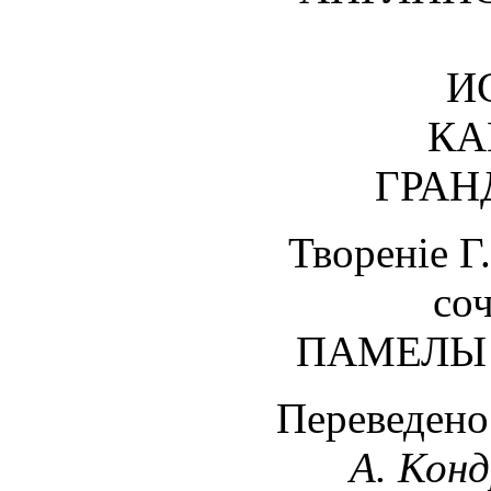
И
КА
ГРАН
Твореніе
со
ПАМЕЛЫ 
Переведено
А. Кон