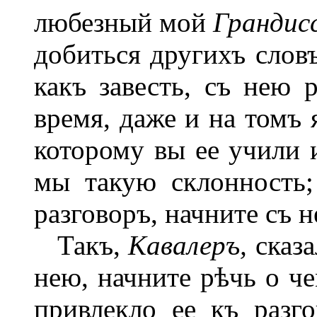
любезный мой
Грандис
добиться другихъ слов
какъ завесть, съ нею 
время, даже и на томъ 
которому вы ее учили 
мы такую склонность;
разговоръ, начните съ 
Такъ,
Кавалеръ,
сказ
нею, начните рѣчь о че
привлекло ее къ разг