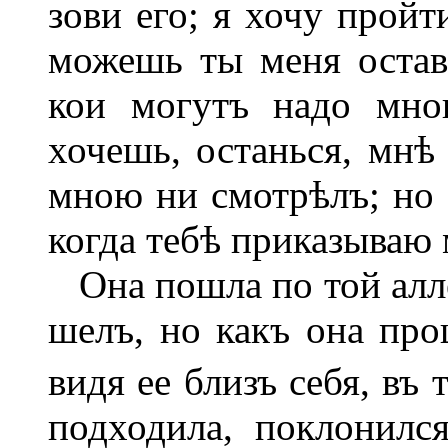
зови его; я хочу пройт
можешь ты меня остав
кои могутъ надо мно
хочешь, останься, мнѣ
мною ни смотрѣлъ; но т
когда тебѣ приказываю 
Она пошла по той аллеѣ
шелъ, но какъ она про
видя ее близъ себя, въ
подходила, поклонилс