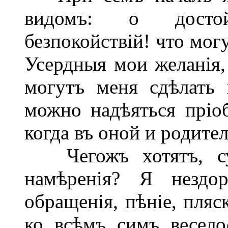
видомъ: о достой
безпокойствій! что мог
Усердныя мои желанія,
могутъ меня сдѣлать
можно надѣяться пріоб
когда въ оной и родите
Чегожъ хотятъ, су
намѣренія? Я нездо
обращенія, пѣніе, пляс
ко всѣмъ симъ весело