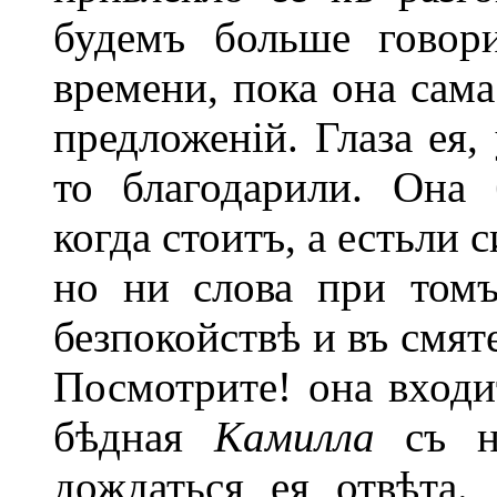
будемъ больше говор
времени, пока она сам
предложеній. Глаза ея,
то благодарили. Она 
когда стоитъ, а естьли 
но ни слова при томъ
безпокойствѣ и въ смят
Посмотрите! она входи
бѣдная
Камилла
съ 
дождаться ея отвѣта.