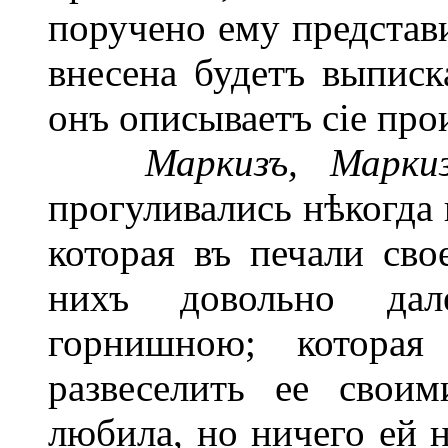
поручено ему представи
внесена будетъ выписк
онъ описываетъ сіе пр
Маркизъ, Марк
прогуливались нѣкогда 
которая въ печали сво
нихъ довольно д
горнишною; котора
развеселить ее свои
любила, но ничего ей н