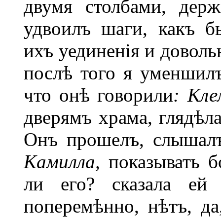
двумя столбами, держ
удвоилъ шаги, какъ б
ихъ уединенія и доволь
послѣ того я уменшилъ
что онѣ говорили
: Кл
дверямъ храма, глядѣла
Онъ прошелъ, слышалъ
Камилла,
показывать б
ли его? сказала ей 
поперемѣнно, нѣтъ, да,