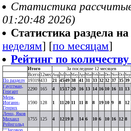
Статистика рассчитывае
01:20:48 2026)
Статистика раздела на t
неделям
] [
по месяцам
]
Рейтинг по количеству
Итого
За последние 12 месяцев
Всего
12мес
Aug
Jul
Jun
May
Apr
Mar
Feb
Jan
Dec
Nov
Oct
Sep
По разделу
19319
433
21
45
49
38
41
31
33
32
32
37
35
39
Гауптман,
2290
165
4
15
17
20
16
13
14
16
10
16
11
13
Гергарт
Мерк,
Иоганн-
1590
128
1
11
20
11
11
8
8
19
10
9
8
12
Генрих
Ленц, Яков
Михаил
1755
125
4
12
19
8
14
6
10
6
10
16
12
8
Рейнгольд
""Заговор