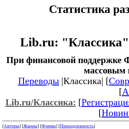
Статистика раз
Lib.ru: "Классика
При финансовой поддержке Ф
массовым 
Переводы
|Классика| [
Совр
[
A
[
Регистраци
Lib.ru/Классика:
[
Новин
[
Авторы
] [
Жанры
] [
Формы
] [
Принадлежность
]