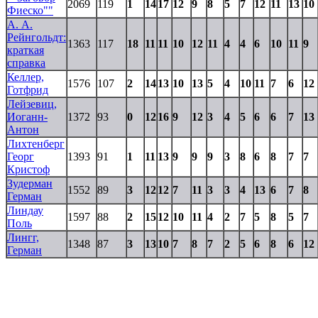
2069
119
1
14
17
12
9
8
5
7
12
11
13
10
Фиеско""
А. А.
Рейнгольдт:
1363
117
18
11
11
10
12
11
4
4
6
10
11
9
краткая
справка
Келлер,
1576
107
2
14
13
10
13
5
4
10
11
7
6
12
Готфрид
Лейзевиц,
Иоганн-
1372
93
0
12
16
9
12
3
4
5
6
6
7
13
Антон
Лихтенберг
Георг
1393
91
1
11
13
9
9
9
3
8
6
8
7
7
Кристоф
Зудерман
1552
89
3
12
12
7
11
3
3
4
13
6
7
8
Герман
Линдау
1597
88
2
15
12
10
11
4
2
7
5
8
5
7
Поль
Лингг,
1348
87
3
13
10
7
8
7
2
5
6
8
6
12
Герман