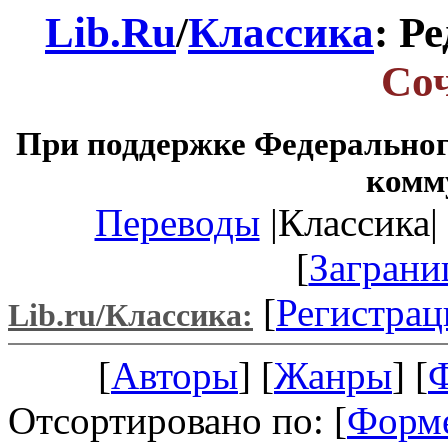
Lib.Ru
/
Классика
: Р
Со
При поддержке Федеральног
комм
Переводы
|Классика| 
[
Заграни
[
Регистрац
Lib.ru/Классика:
[
Авторы
] [
Жанры
] [
Отсортировано по: [
Форм