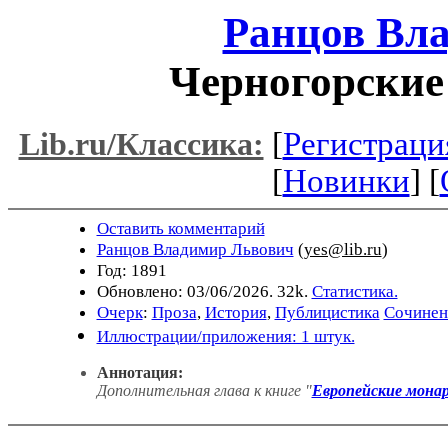
Ранцов Вл
Черногорские
[
Регистраци
Lib.ru/Классика:
[
Новинки
] [
Оставить комментарий
Ранцов Владимир Львович
(
yes@lib.ru
)
Год: 1891
Обновлено: 03/06/2026. 32k.
Статистика.
Очерк
:
Проза
,
История
,
Публицистика
Сочинен
Иллюстрации/приложения: 1 штук.
Аннотация:
Дополнительная глава к книге "
Европейские монар