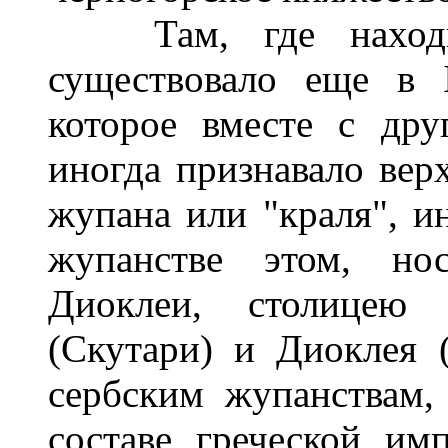
Там, где находитс
существовало еще в 
которое вместе с др
иногда признавало вер
жупана или "краля", и
жупанстве этом, но
Диоклеи, столицею
(Скутари) и Диоклея 
сербским жупанствам,
составе греческой им