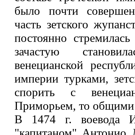
было почти совершен
часть зетского жупанс
постоянно стремилас
зачастую становил
венецианской республ
империи турками, зет
спорить с венециа
Приморьем, то общими 
В 1474 г. воевода И
"капитаном" Антонио 