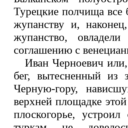
Турецкие полчища все 
жупанству и, наконец
жупанство, овладел
соглашению с венециан
Иван Черноевич или, к
бег, вытесненный из 
Черную-гору, нависш
верхней площадке этой
плоскогорье, устроил 
туркам не довелос