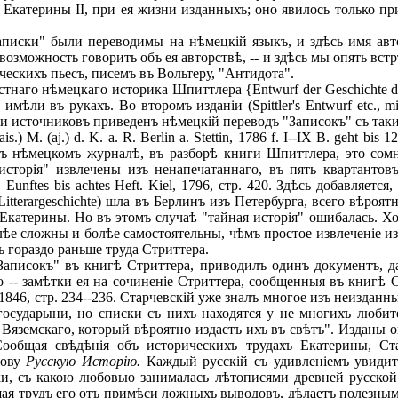
Екатерины II, при ея жизни изданныхъ; оно явилось только при
писки" были переводимы на нѣмецкій языкъ, и здѣсь имя авто
возможность говорить объ ея авторствѣ, -- и здѣсь мы опять вст
ческихъ пьесъ, писемъ въ Вольтеру, "Антидота".
го нѣмецкаго историка Шпиттлера {Entwurf der Geschichte der Eu
имѣли въ рукахъ. Во второмъ изданіи (Spittler's Entwurf etc., mit
исленіи источниковъ приведенъ нѣмецкій переводъ "Записокъ" съ та
s.) М. (aj.) d. K. а. R. Berlin а. Stettin, 1786 f. I--IX B. geht bis 
 нѣмецкомъ журналѣ, въ разборѣ книги Шпиттлера, это сомнѣ
исторія" извлечены изъ ненапечатаннаго, въ пять квартантовъ
k. Eunftes bis achtes Heft. Kiel, 1796, стр. 420. Здѣсь добавляе
Litterargeschichte) шла въ Берлинъ изъ Петербурга, всего вѣроя
Екатерины. Но въ
этомъ случаѣ "тайная исторія" ошибалась. Х
ѣе сложны и болѣе самостоятельны, чѣмъ простое извлеченіе изъ 
ь гораздо раньше труда Стриттера.
исокъ" въ книгѣ Стриттера, приводилъ одинъ документъ, дав
 -- замѣтки ея на сочиненіе Стриттера, сообщенныя въ книгѣ 
1846, стр. 234--236. Старчевскій уже зналъ многое изъ неиздан
а государыни, но списки съ нихъ находятся у не многихъ люб
Вяземскаго, который вѣроятно издастъ ихъ въ свѣтъ". Изданы 
ообщая свѣдѣнія объ историческихъ трудахъ Екатерины, Стар
рову
Русскую Исторію.
Каждый русскій съ удивленіемъ увидит
и, съ какою любовью занималась лѣтописями древней русской 
ая трудъ его отъ примѣси ложныхъ выводовъ, дѣлаетъ полезнымъ 