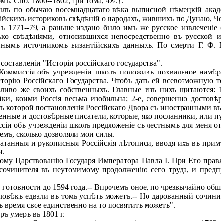
. Спб. 1800--1802, три тома, 4®.}.
ылъ по обычаю восемнадцатаго вѣка выписной нѣмецкій акад
тійскихъ историковъ свѣдѣній о народахъ, жившихъ по Дунаю, Ч
1771--79, а раньше издано было имъ же русское извлеченіе (в
лько свѣдѣніями, относившихся непосредственно въ русской 
ннымъ источникомъ византійскихъ данныхъ. По смерти Г. Ф. 
составленіи "Исторіи россійскаго государства".
оммиссія объ учрежденіи школъ положивъ похвальное намѣре
сторію Россійскаго Государства. Чтобъ дать ей всевозможную т
бливо же своихъ собственныхъ. Главные изъ нихъ щитаются: 
йки, коими Россія весьма изобильна; 2-е, совершенно достов
 которой постановленія Россійскаго Двора съ иностранными въ 
менные и достовѣрные писатели, которые, яко посланники, или 
и объ учрежденіи школъ предложеніе съ лестнымъ для меня отз
емъ, сколько дозволяли мои силы.
танныя и рукописныя Россійскія лѣтописи, вводя ихъ въ примѣ
и.
ому Царствованію Государя Императора Павла I. При Его правл
сочинителя въ неутомимому продолженію сего труда, и предпри
 готовности до 1594 года.-- Впрочемъ оное, по чрезвычайно о
еловѣкъ едвали въ томъ успѣть можетъ.-- Но дарованный сочин
 время свое единственно на то посвятитъ можетъ".
ръ умеръ въ 1801 г.