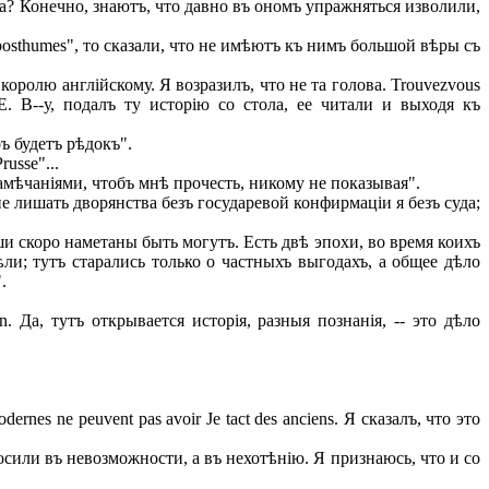
 cela? Конечно, знаютъ, что давно въ ономъ упражняться изволили,
vres posthumes", то сказали, что не имѣютъ къ нимъ большой вѣры съ
оролю англійскому. Я возразилъ, что не та голова. Trouvezvous
. В--у, подалъ ту исторію со стола, ее читали и выходя къ
ъ будетъ рѣдокъ".
usse"...
, замѣчаніями, чтобъ мнѣ прочесть, никому не показывая".
е лишать дворянства безъ государевой конфирмаціи я безъ суда;
и скоро наметаны быть могутъ. Есть двѣ эпохи, во время коихъ
ли; тутъ старались только о частныхъ выгодахъ, а общее дѣло
.
n. Да, тутъ открывается исторія, разныя познанія, -- это дѣло
rnes ne peuvent pas avoir Je tact des anciens. Я сказалъ, что это
осили въ невозможности, а въ нехотѣнію. Я признаюсь, что и со