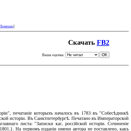
Помощь
]
Скачать
FB2
Ваша оценка:
ріи", печатаніе которыхъ началось въ 1783 въ "Собесѣдникѣ
йской исторіи. Въ Санктпетербургѣ. Печатано въ Императорской
аглавнаго листа: "Записки кас. россійской исторіи. Сочиненіе
801.}. На первомъ изданіи имени автора не поставлено, какъ