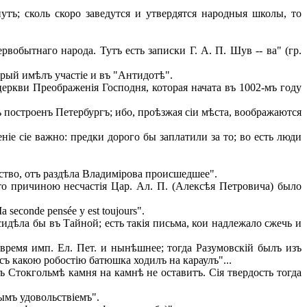
тъ; сколь скоро заведутся и утвердятся народныя школы, то
обытнаго народа. Тутъ есть записки Г. А. П. Шув -- ва" (гр.
рый имѣлъ участіе и въ "Антидотѣ".
еркви Преображенія Господня, которая начата въ 1002-мъ году
ъ построенъ Петербургъ; ибо, проѣзжая сіи мѣста, воображаются
іе сіе важно: предки дорого бы заплатили за то; во есть люди
бство, отъ раздѣла Владимірова происшедшее".
то причиною несчастія Цар. Ал. П. (Алексѣя Петровича) было
econde pensée y est toujours".
сидѣла бы въ Тайной; есть такія письма, кои надлежало сжечь и
время имп. Ел. Пет. и нынѣшнее; тогда Разумовскій былъ изъ
 съ какою робостію батюшка ходилъ на караулъ"...
ъ Стокгольмѣ камня на камнѣ не оставитъ. Сія твердость тогда
ымъ удовольствіемъ".