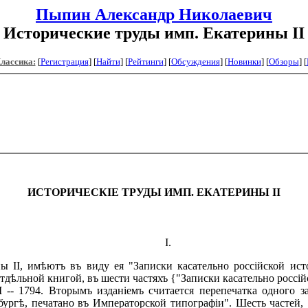
Пыпин Александр Николаевич
Исторические труды имп. Екатерины II
Классика:
[
Регистрация
]
[
Найти
] [
Рейтинги
] [
Обсуждения
] [
Новинки
] [
Обзоры
] [
ИСТОРИЧЕСКІЕ ТРУДЫ ИМП. ЕКАТЕРИНЫ II
I.
II, имѣютъ въ виду ея "Записки касательно россійской исто
тдѣльной книгой, въ шести частяхъ {"Записки касательно россі
VI -- 1794. Вторымъ изданіемъ считается перепечатка одного з
ргѣ, печатано въ Императорской типографіи". Шесть частей, 1