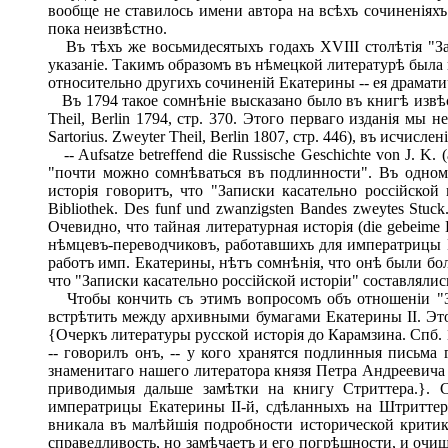
вообще не ставилось имени автора на всѣхъ сочиненіяхъ 
пока неизвѣстно.
Въ тѣхъ же восьмидесятыхъ годахъ XVIII столѣтія "За
указаніе. Такимъ образомъ въ нѣмецкой литературѣ была 
относительно другихъ сочиненій Екатерины -- ея драмати
Въ 1794 такое сомнѣніе высказано было въ книгѣ извѣстна
Theil, Berlin 1794, стр. 370. Этого перваго изданія мы не 
Sartorius. Zweyter Theil, Berlin 1807, стр. 446), въ исч
-- Aufsatze betreffend die Russische Geschichte von J. K. (ai
"почти можно сомнѣваться въ подлинности". Въ одномъ
исторія говоритъ, что "Записки касательно россійской 
Bibliothek. Des funf und zwanzigsten Bandes zweytes Stuc
Очевидно, что тайная литературная исторія (die gebeime 
нѣмцевъ-переводчиковъ, работавшихъ для императрицы 
работъ имп. Екатерины, нѣтъ сомнѣнія, что онѣ были бол
что "Записки касательно россійской исторіи" составлялис
Чтобы кончить съ этимъ вопросомъ объ отношеніи "Зап
встрѣтить между архивными бумагами Екатерины II. Это
{Очеркъ литературы русской исторія до Карамзина. Спб. 
-- говорилъ онъ, -- у кого хранятся подлинныя письм
знаменитаго нашего литератора князя Петра Андреевича 
приводимыя дальше замѣтки на книгу Стриттера.}. С
императрицы Екатерины II-й, сдѣланныхъ на Штритте
вникала въ малѣйшія подробности исторической критик
справедливость, но замѣчаетъ и его погрѣшности, и очищ