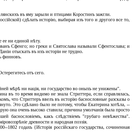
влянскихъ въ яму зарыли и птицами Коростинъ зажгли.
сійской) сдѣлать исторію, выбирая изъ того и другого все то,
 ее ни единой нѣту.
ванъ Сфенго; но греки и Святослава называли Сфентослава; и
аніи отыскать въ ихъ исторіи не трудно.
ъ финновъ.
стерегитесь отъ сего.
йней мѣрѣ ни нація, ни государство во оныхъ не унижены".
на въ то время видимо не знала Стриттера, если справлялась,
комъ, что Стриттеръ ввелъ въ исторію баснословные разсказы о
нуто. Это сдѣлано было не потому, чтобы Екатерина хотѣла, --
торую она очень высоко ставила; причина умолчанія была просто
шей баснословіемъ, какъ слѣдствіемъ "грубаго невѣжества".
міровоззрѣніе древности и народная поэзія.
--1802 годахъ {Исторія россійскаго государства, сочиненная