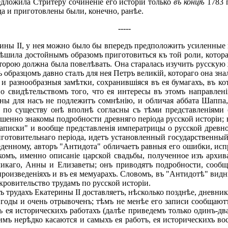
ложила Стритеру сочиненіе его исторіи только
въ концѣ
1783 г
да и приготовлены были, конечно, ранѣе.
-----
ны II, у нея можно было бы впередъ предположить усиленные 
шила достойнымъ образомъ приготовиться къ той роли, которая 
которою должна была повелѣвать. Она старалась изучить русскую
ъ образцомъ давно сталъ для нея Петръ великій, котораго она зна
разнообразныя замѣтки, сохранившіяся въ ея бумагахъ, въ ко
 но свидѣтельствомъ того, что ея интересы въ этомъ направле
ы для насъ не подлежитъ сомнѣнію, и обличая аббата Шаппа, 
 по существу онѣ вполнѣ согласны съ тѣми представленіями о
ршенно знакомы подробности древняго періода русской исторіи; 
Записки" и вообще представленія императрицы о русской древно
риготовительнаго періода, идетъ установленный государственны
енному, авторъ "Антидота" обличаетъ равныя его ошибки, испра
мъ, именно описаніе царской свадьбы, полученное изъ архива
ликаго, Анны и Елизаветы; онъ приводятъ подробности, сообщ
ъ произведеніяхъ и въ ея мемуарахъ. Словомъ, въ "Антидотѣ" в
кровительство трудамъ по русской исторіи.
трудахъ Екатерины II доставляетъ, нѣсколько позднѣе, дневникъ
оды и очень отрывоченъ; тѣмъ не менѣе его записи сообщаютъ
ея историческихъ работахъ (далѣе приведемъ только одинъ-два
имъ нерѣдко касаются и самыхъ ея работъ, ея историческихъ в