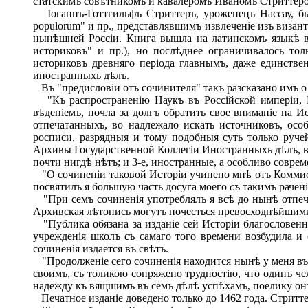
статскимъ совѣтникомъ и кавалеромъ Иваномъ Стриттеромъ
Іоганнъ-Готтгильфъ Стриттеръ, уроженецъ Нассау, б
populorum" и пр., представлявшимъ извлеченіе изъ визан
нынѣшней Россіи. Книга вышла на латинскомъ языкѣ въ 
историковъ" и пр.), но послѣднее ограничивалось то
историковъ древняго періода главнымъ, даже единстве
иностранныхъ дѣлъ.
Въ "предисловіи отъ сочинителя" такъ разсказано имъ о 
"Къ распространенію Наукъ въ Россійской имперіи, К
вѣденіемъ, почла за долгъ обратить свое вниманіе на И
отпечатанныхъ, во надлежало искать источниковъ, осо
росписи, разрядныя и тому подобныя суть только руче
Архивы Государственной Коллегіи Иностранныхъ дѣлъ, въ
почти нигдѣ нѣтъ; и 3-е, иностранные, а особливо совре
"О сочиненіи таковой Исторіи учинено мнѣ отъ Коммиссі
посвятилъ я большую часть досуга моего
съ
такимъ рачені
"При семъ сочиненія употреблялъ я всѣ до нынѣ отпеча
Архивская лѣтопись могутъ почесться превосходнѣйшим
"Публика обязана за изданіе сей Исторіи благословенн
учрежденія школъ съ самаго того времени возбудила и 
сочиненія издается въ свѣтъ.
"Продолженіе сего сочиненія находится нынѣ у меня въ
своимъ, съ толикою сопряжено трудностію, что одинъ ч
надежду къ вящшимъ въ семъ дѣлѣ успѣхамъ, поелику онъ
Печатное изданіе доведено только до 1462 года. Стритте