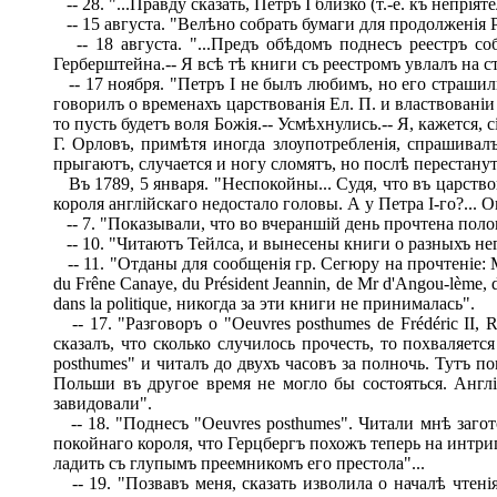
-- 28. "...Правду сказать, Петръ I близко (т.-е. къ непрі
-- 15 августа. "Велѣно собрать бумаги для продолженія 
-- 18 августа. "...Предъ обѣдомъ поднесъ реестръ с
Герберштейна.-- Я всѣ тѣ книги съ реестромъ увлалъ на с
-- 17 ноября. "Петръ I не былъ любимъ, но его страшили
говорилъ о временахъ царствованія Ел. П. и властвованіи 
то пусть будетъ воля Божія.-- Усмѣхнулись.-- Я, кажется,
Г. Орловъ, примѣтя иногда злоупотребленія, спрашивалъ
прыгаютъ, случается и ногу сломятъ, но послѣ перестанут
Въ 1789, 5 января. "Неспокойны... Судя, что въ царство
короля англійскаго недостало головы. А у Петра І-го?... 
-- 7. "Показывали, что во вчераншій день прочтена половин
-- 10. "Читаютъ Тейлса, и вынесены книги о разныхъ нег
-- 11. "Отданы для сообщенія гр. Сегюру на прочтеніе: Mém
du Frêne Canaye, du Président Jeannin, de Mr d'Angou-lème, de 
dans la politique, никогда за эти книги не принималась".
-- 17. "Разговоръ о "Oeuvres posthumes de Frédéric II,
сказалъ, что сколько случилось прочесть, то похваляет
posthumes" и читалъ до двухъ часовъ за полночь. Тутъ п
Польши въ другое время не могло бы состояться. Анг
завидовали".
-- 18. "Поднесъ "Oeuvres posthumes". Читали мнѣ загот
покойнаго короля, что Герцбергъ похожъ теперь на интри
ладить съ глупымъ преемникомъ его престола"...
-- 19. "Позвавъ меня, сказать изволила о началѣ чтені