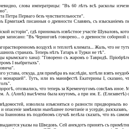
видно, слова императрицы: "Въ 60 лѣтъ всѣ расколы изчезну
но".
та Петра Перваго безъ чувствительности".
 Ермитажѣ писанныя о древности Славянъ, съ изысканіемъ перв
ской исторіи", гдѣ принималъ извѣстное участіе Шуваловъ, кото
я записано: "Въ Черниговѣ говорено... о древности соборной ц
горастворенномъ воздухѣ и теплотѣ климата... Жаль, что не тут
ѣшнихъ странахъ. Теперь нѣтъ Татаръ и Турки не тѣ".
ы крымскаго хана): "Говорено съ жаромъ о Тавридѣ. Пріобрѣтен
тромъ I выбритыхъ".
новича".
го устава, откуда, для примѣра въ наслѣдіи, хотѣли взять неудо
 монаршей". Тутъ, или въ манифестѣ Екатерины I, сказано, ч
толъ".
орогѣ, отозвались, что теперь за Кременчугомъ совсѣмъ иное. Ma s
м. А. (Аннѣ) высѣчена была кнутомъ, а при им. Е. (Елизаветѣ) 
ѣдомостей, изволила изъясняться о разности придворныхъ во 
ъ и опасеніе замѣняли нынѣшнее почитаніе и усердіе, разсказавъ,
на Іоанновна въ
подобномъ случаѣ велѣла сказать, что въ самом
ой выдаются указы на Шведовъ. Сей анекдотъ принятъ съ примѣтн