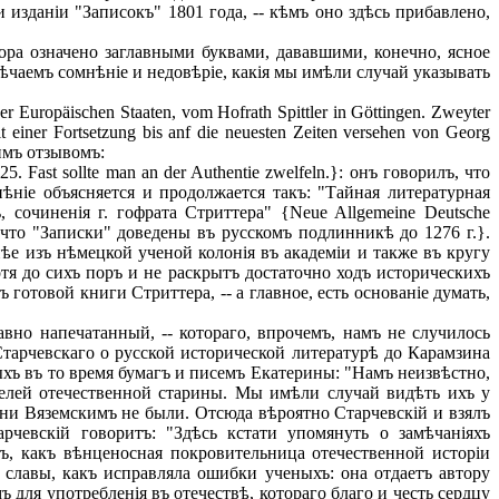
 изданіи "Записокъ" 1801 года, -- кѣмъ оно здѣсь прибавлено,
ра означено заглавными буквами, дававшими, конечно, ясное
рѣчаемъ сомнѣніе и недовѣріе, какія мы имѣли случай указывать
ropäischen Staaten, vom Hofrath Spittler in Göttingen. Zweyter
 einer Fortsetzung bis anf die neuesten Zeiten versehen von Georg
кимъ отзывомъ:
1225. Fast sollte man an der Authentie zwelfeln.}: онъ говорилъ, что
ніе объясняется и продолжается такъ: "Тайная литературная
, сочиненія г. гофрата Стриттера" {Neue Allgemeine Deutsche
тся, что "Записки" доведены въ русскомъ подлинникѣ до 1276 г.}.
тнѣе изъ нѣмецкой ученой колонія въ академіи и также въ кругу
отя до сихъ поръ и не раскрытъ достаточно ходъ историческихъ
готовой книги Стриттера, -- а главное, есть основаніе думать,
но напечатанный, -- котораго, впрочемъ, намъ не случилось
Старчевскаго о русской исторической литературѣ до Карамзина
ныхъ въ то время бумагъ и писемъ Екатерины: "Намъ неизвѣстно,
ителей отечественной старины. Мы имѣли случай видѣть ихъ у
они Вяземскимъ не были. Отсюда вѣроятно Старчевскій и взялъ
чевскій говоритъ: "Здѣсь кстати упомянуть о замѣчаніяхъ
ъ, какъ вѣнценосная покровительница отечественной исторіи
славы, какъ исправляла ошибки ученыхъ: она отдаетъ автору
для употребленія въ отечествѣ, котораго благо и честь сердцу