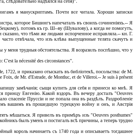
га, слѣдовательно надѣялся на себя)".
нигамъ я манускриптамъ. Почти все читала. Хороши записки
истра, которое Бишингъ напечаталъ въ своихъ сочиненіяхъ.-- Я
убецкому), потомъ къ гр. Ш--ву (Шувалову), а когда не помогутъ,
 и сказано, что тѣми же людьми испорченное исправляла.-- кн. Г.
t, часто отвѣчала, что изъ клѣва выпущенные телята скачутъ и
ы у меня трудныя обстоятельства. Я возразилъ поспѣшно, что у
st la nécessité des circonstances".
yde, 1722, и приказано отыскать въ библіотекѣ, посольства: de M.
oix, de Mr. d'Estrade, de Montluc, et de Villeroi.-- Je suis à présent
, напишу замѣчанія; сыщи купить для себя и принеси ко мнѣ. Я
ся принцу Евгенію. Какой вздоръ. Въ вечеру досталъ "Oeuvres
ло спасеніе Пруссіи и не попала она въ раздѣлъ. Раздробленіе
ѣхамъ вашимъ въ прошедшую турецкую войну и онъ, и Австрія
тятъ мѣшаться. Я привелъ въ примѣръ изъ "Oeuvres posthumes"
покойникъ былъ уменъ и постигалъ всѣ причины, а теперь трудно
окойный король начинаетъ съ 1740 года и описываетъ тогдашнее