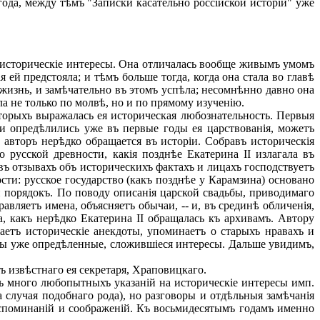
ода, между тѣмъ "Записки касательно россійской исторіи" уже
историческіе интересы. Она отличалась вообще живымъ умомъ
ей предстояла; и тѣмъ больше тогда, когда она стала во главѣ
 жизнь, и замѣчательно въ этомъ успѣла; несомнѣнно давно она
ла не только по молвѣ, но и по прямому изученію.
торыхъ выражалась ея историческая любознательность. Первыя
ніи опредѣлились уже въ первые годы ея царствованія, можетъ
авторъ нерѣдко обращается въ исторіи. Собравъ историческія
 русской древности, какія позднѣе Екатерина II излагала въ
въ отзывахъ объ историческихъ фактахъ и лицахъ господствуетъ
сти: русское государство (какъ позднѣе у Карамзина) основано
й порядокъ. По поводу описанія царской свадьбы, приводимаго
вляетъ имена, объясняетъ обычаи, -- и, въ срединѣ обличенія,
, какъ нерѣдко Екатерина II обращалась къ архивамъ. Автору
аетъ историческіе анекдоты, упоминаетъ о старыхъ нравахъ и
идны уже опредѣленные, сложившіеся интересы. Дальше увидимъ,
 извѣстнаго ея секретаря, Храповицкаго.
 много любопытныхъ указаній на историческіе интересы имп.
 случая подобнаго рода), но разговоры и отдѣльныя замѣчанія
оспоминаній и соображеній. Къ восьмидесятымъ годамъ именно