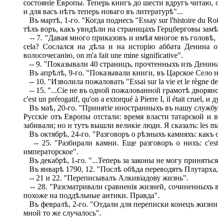
состояніе Европы. Теперь книгъ до шести вдругъ читаю, on 
и для васъ нѣтъ теперь новаго въ литературѣ"...
Въ мартѣ, 1-го. "Когда поднесъ "Essay sur l'histoire du Roi
тѣхъ воръ, какъ увидѣли на страницахъ Герцберговы замѣ
-- 7. "Давая много приказовъ и имѣя многое въ головѣ, п
cela? Сослался на дѣла и на исторію аббата Денина о
волосочесанію, on m'а fait une mine significative".
-- 9. "Показывали 40 страницъ, прочтенныхъ изъ Денина,
Въ апрѣлѣ, 9-го. "Показывали книги, въ Царское Село назна
-- 10. "Изволила пожаловать "Essai sur la vie et le règne 
-- 15. "...Сіе не въ одной пожалованной грамотѣ дворян
c'est un prérogatif, qu'on a extorqué à Pierre I, il était cruel
Въ маѣ, 20-го. "Принятіе иностранныхъ въ нашу службу д
Русскіе отъ Европы отстали: время власти татарской и
забивали; но и тутъ вышли великіе люди. Я сказалъ: les ma
Въ октябрѣ, 24-го. "Разговоръ о рѣзныхъ камняхъ: какъ
-- 25. "Разбирали камни. Еще разговоръ о нихъ: c'est un
императорское".
Въ декабрѣ, 1-го. "...Теперь за законы не могу приняться
Въ январѣ 1790, 12. "Послѣ обѣда переводятъ Плутарха,
-- 21 и 22. "Переписывалъ Алкивіадову жизнь".
-- 28. "Разсматривали сравненія жизней, сочиненныхъ въ про
похоже на поддѣльные антики. Правда".
Въ февралѣ, 2-го. "Отдали для переписки конецъ жизни А
мной то же случалось".