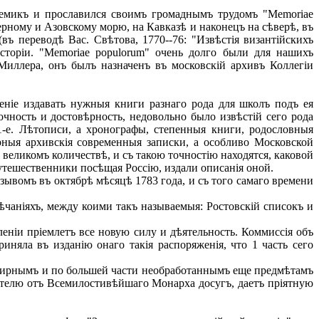
емикъ и прославился своимъ громаднымъ трудомъ "Memoriae
ерному и Азовскому морю, на Кавказѣ и наконецъ на сѣверѣ, въ
ъ переводѣ Bac. Свѣтова, 1770--76: "Извѣстія византійскихъ
исторіи. "Memoriae populorum" очень долго были для нашихъ
Миллера, онъ былъ назначенъ въ московскій архивъ Коллегіи
ніе издавать нужныя книги разнаго рода для школъ подъ ея
очность и достовѣрность, недовольно было извѣстій сего рода
1-е. Лѣтописи, а хронографы, степенныя книги, родословныя
ѣрныя архивскія современныя записки, а особливо Московской
великомъ количествѣ, и съ такою точностію находятся, каковой
путешественники посѣщая Россію, издали описанія оной.
ывомъ въ октябрѣ мѣсяцѣ 1783 года, и съ того самаго времени
чаніяхъ, между коими такъ называемыя: Ростовскій списокъ и
еніи пріемлетъ все новую силу и дѣятельность. Коммиссія объ
няла въ изданію онаго такія распоряженія, что 1 часть сего
бширнымъ и по большей части необработаннымъ еще предмѣтамъ
ителю отъ Всемилостивѣйшаго Монарха досугъ, даетъ пріятную