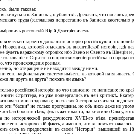
къ, были таковы:
 выкинуты изъ Записокъ, о убивствѣ Древлянъ, что пословъ дре
цкаго труда (заглядывая непрестанно въ Записки касательно рос
иміровичь ростовскій Юрій Дмитріевичемъ.
всячески старается дополнить исторію россійскую и что полнѣе
горевича, которой отысканъ въ византійской исторіи, гдѣ наз
же будетъ варяжскому отродію: ибо Звено и Свенго въ Швеціи и Д
 толкованіе г. Стриттера о происхожденіи россійскаго народа от
о, что происхожденія розныя.
нечно, но отвращеніе не находится между ними.
и есть національную систему имѣетъ, къ которой натягиваетъ. О
ожи ли другъ на друга? похожъ ли языкъ?
льно россійской исторія; но что написано, то написано; по кра
ниги Стряттера, но уже подвергались въ ней критикѣ. Екатери
изнавала много здраваго; но съ своей стороны считала недостат
но эти "басни" не только пропущены, но объ нихъ даже не упомя
не хотѣла бросить тѣнь, фактъ жестокости, на княгиню Ольгу, ко
а по исторической разсудочности ХѴІІІ-го вѣка, пренебрегав
овіе есть историческій фактъ, а именно, что въ немъ отражалось 
ъ самъ въ предисловіи въ своей "Исторіи", вышедшей въ 1800