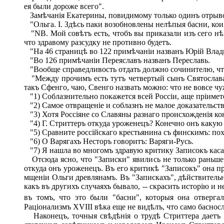
ея были дороже всего".
Замѣчанія Екатерины, повидимому только одинъ отрыво
"Ольга. I. Здѣсь паки возобновлены нелѣпыя басни, кои
"NB. Мой совѣтъ есть, чтобъ вы приказали изъ сего нѣме
что здравому разсудку не противно будетъ.
"На 46 страницѣ во 122 примѣчаніи названъ Юрій Влад
"Во 126 примѣчаніи Переяславъ названъ Переславь.
"Вообще справедливость отдать должно сочинителю, что 
"Между прочимъ есть тутъ четвертый сынъ Святослава И
такъ Сфенго, чаю, Свенго назвать можно: что не вовсе чу
"1) Соблазнительно покажется всей Россіи, аще пріимете
"2) Самое отвращеніе и соблазнъ не малое доказательств
"3) Хотя Россіяне со Славяны разнаго происхожденія ко
"4) Г. Стриттеръ откуда уроженецъ? Конечно онъ какую н
"5) Сравните россійскаго крестьянина съ финскимъ: пох
"6) О Варягахъ Несторъ говоритъ: Варяги-Русь.
"7) Я нашла во многомъ здравую критику Записокъ касате
Отсюда ясно, что "Записки" явились не только раньше к
откуда онъ уроженецъ. Въ его критикѣ "Записокъ" она пр
мщеніи Ольги древлянамъ. Въ
"Запискахъ", дѣйствитель
какъ въ другихъ случаяхъ бывало, -- скрасить исторію и 
въ томъ, что это были "басни",
которыя она отвергал
Раціонализмъ XVIII вѣка еще не видѣлъ, что само басносл
Наконецъ, точныя свѣдѣнія о трудѣ Стриттера даетъ он