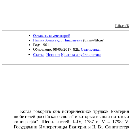
Lib.ru/
Оставить комментарий
Пыпин Александр Николаевич
(
bmn@lib.ru
)
Год: 1901
Обновлено: 08/06/2017. 82k.
Статистика.
Статья
:
История
Критика и публицистика
Когда говорятъ объ историческихъ трудахъ Екатерины 
любителей россійскаго слова" и которыя вышли потомъ о
типографіи". Шесть частей: I--IV, 1787 г.; V -- 1798; 
Государыни Императрицы Екатерины II. Въ Санктпетербу