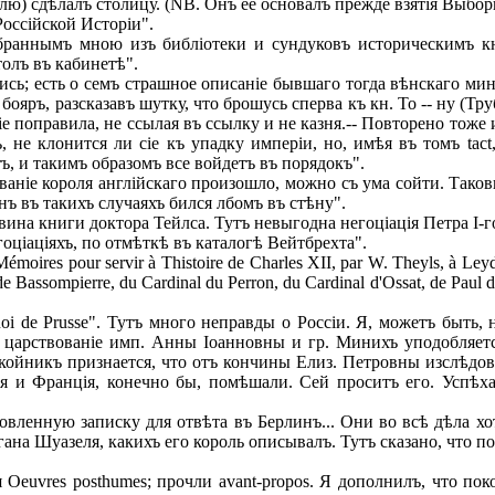
ятелю) сдѣлалъ столицу. (NB. Онъ ее основалъ прежде взятія Выбор
Россійской Исторіи".
обраннымъ мною изъ библіотеки и сундуковъ историческимъ к
толъ въ кабинетѣ".
сь; есть о семъ страшное описаніе бывшаго тогда вѣнскаго мин
бояръ, разсказавъ шутку, что брошусь сперва къ кн. То -- ну (Тр
 сіе поправила, не ссылая въ ссылку и не казня.-- Повторено тоже
, не клонится ли сіе къ упадку имперіи, но, имѣя въ томъ tac
ъ, и такимъ образомъ все войдетъ въ порядокъ".
ваніе короля англійскаго произошло, можно съ ума сойти. Таков
Онъ въ такихъ случаяхъ бился лбомъ въ стѣну".
а книги доктора Тейлса. Тутъ невыгодна негоціація Петра І-го: C'e
оціаціяхъ, по отмѣткѣ въ каталогѣ Вейтбрехта".
oires pour servir à Thistoire de Charles XII, par W. Theyls, à Le
Bassompierre, du Cardinal du Perron, du Cardinal d'Ossat, de Paul de F
 Roi de Prusse". Тутъ много неправды о Россіи. Я, можетъ быть
ся царствованіе имп. Анны Іоанновны и гр. Минихъ уподобляет
окойникъ признается, что отъ кончины Елиз. Петровны изслѣдова
лія и Франція, конечно бы, помѣшали. Сей проситъ его. Усп
овленную записку для отвѣта въ Берлинъ... Они во всѣ дѣла хо
гана Шуазеля, какихъ его король описывалъ. Тутъ сказано, что 
я Oeuvres posthumes; прочли avant-propos. Я дополнилъ, что п