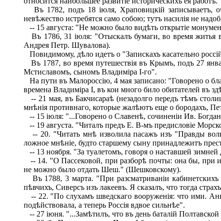
относится наибольшее развитіе историческихъ ея работъ.
Въ 1782, подъ 18 іюля, Храповицкій записываетъ, оче
невѣжество истребятся само собою; тутъ насилія не надоб
-- 15 августа: "Не можно было видѣть открытіе монумен
Въ 1786, 31 іюля: "Отыскалъ бумаги, во время житья въ
Андрея Петр. Шувалова).
Повидимому, дѣло идетъ о "Запискахъ касательно россій
Въ 1787, во время путешествія въ Крымъ, подъ 27 январ
Мстиславомъ, сыномъ Владиміра І-го".
На пути въ Малороссію, 4 мая записано: "Говорено о бла
времена Владиміра I, въ кои много било обитателей въ зд
-- 21 мая, въ Бакчисараѣ (незадолго передъ тѣмъ столиц
мнѣнія противнаго, которые жалѣютъ еще о бородахъ, Пе
-- 15 іюля: "...Говорено о Славенѣ, сочиненіи Ив. Богда
-- 19 августа. "Читалъ предъ Е. В-мъ предисловіе Морско
-- 20. "Читать мнѣ изволила пасажъ изъ "Правды воли
ложное мнѣніе, будто старшему сыну принадлежитъ прес
-- 13 ноября. "За туалетомъ, говоря о наставшей зимней д
-- 14. "О Пассековой, при разборѣ почты: она бы, при и
не можно было отдать Шеш." (Шешковскому).
Въ 1788, 3 марта. "При разсматриваніи кабинетскихъ в
пѣвчихъ, Сиверсъ изъ лакеевъ. Я сказалъ, что тогда страх
-- 22. "По слухамъ шведскаго вооруженія: что ими. Ан
подѣйствовала, а теперь Россія вдвое сильнѣе".
-- 27 іюня. "...Замѣтилъ, что въ день баталій Полтавск