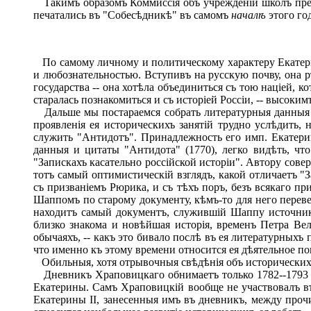
Такимъ образомъ Коммиссія объ учрежденіи школъ пред
печатались въ "Собесѣдникѣ" въ самомъ
началѣ
этого го
По самому личному и политическому характеру Екатери
и любознательностью. Вступивъ на русскую почву, она рѣ
государства -- она хотѣла объединиться съ тою націей, 
старалась познакомиться и съ исторіей Россіи, -- высоким
Дальше мы постараемся собрать литературныя данныя и 
проявленія ея историческихъ занятій трудно услѣдить,
служить "Антидотъ". Принадлежность его имп. Екатерин
данныя и цитаты "Антидота" (1770), легко видѣть, что
"Запискахъ касательно россійской исторіи". Автору сове
тотъ самый оптимистическій взглядъ, какой отличаетъ "
съ призваніемъ Рюрика, и съ тѣхъ
поръ, безъ всякаго п
Шаппомъ по старому документу, кѣмъ-то для него перевед
находитъ самый документъ, служившій Шаппу источнико
близко знакома и новѣйшая исторія, временъ Петра Ве
обычаяхъ, -- какъ это бивало послѣ въ ея литературных
что именно къ этому времени относится ея дѣятельное по
Обильныя, хотя отрывочныя свѣдѣнія объ историческихъ 
Дневникъ Храповицкаго обнимаетъ только 1782--1793 г
Екатерины. Самъ Храповицкій вообще не участвовалъ въ 
Екатерины II, занесенныя имъ въ дневникъ, между проч