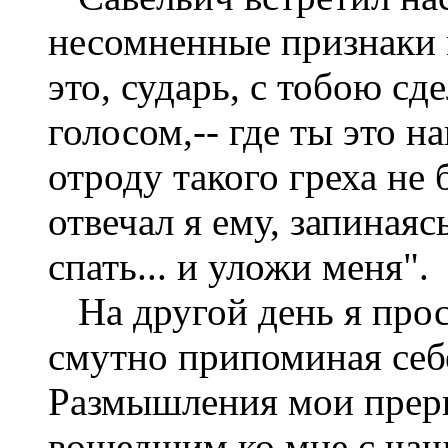
несомненные признаки м
это, сударь, с тобою сд
голосом,-- где ты это н
отроду такого греха не 
отвечал я ему, запинаяс
спать... и уложи меня".
На другой день я прос
смутно припоминая себ
Размышления мои прер
вошедшим ко мне с чашк