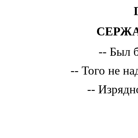
СЕРЖА
-- Был 
-- Того не н
-- Изрядн