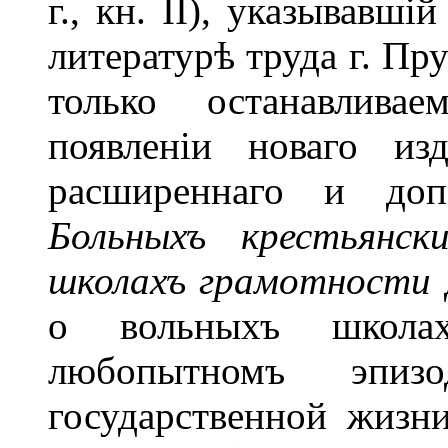
г., кн. II), указывавш
литературѣ труда г. Пр
только останавлива
появленіи новаго изд
расширеннаго и доп
Больныхъ крестьянск
школахъ грамотности
о вольныхъ школа
любопытномъ эпиз
государственной жизн