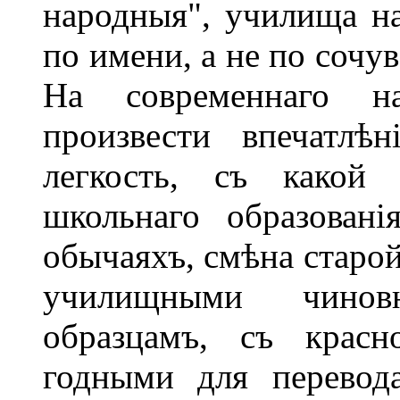
народныя", училища н
по имени, а не по сочув
На современнаго н
произвести впечатлѣ
легкость, съ какой 
школьнаго образован
обычаяхъ, смѣна старой
училищными чинов
образцамъ, съ красн
годными для перевод