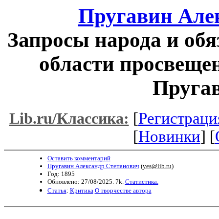
Пругавин Але
Запросы народа и обя
области просвещен
Пругав
[
Регистраци
Lib.ru/Классика:
[
Новинки
] [
Оставить комментарий
Пругавин Александр Степанович
(
yes@lib.ru
)
Год: 1895
Обновлено: 27/08/2025. 7k.
Статистика.
Статья
:
Критика
О творчестве автора