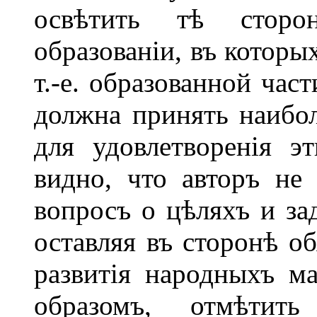
освѣтить тѣ стор
образованіи, въ которы
т.-е. образованной час
должна принять наибол
для удовлетворенія э
видно, что авторъ не
вопросъ о цѣляхъ и за
оставляя въ сторонѣ об
развитія народныхъ ма
образомъ, отмѣтит