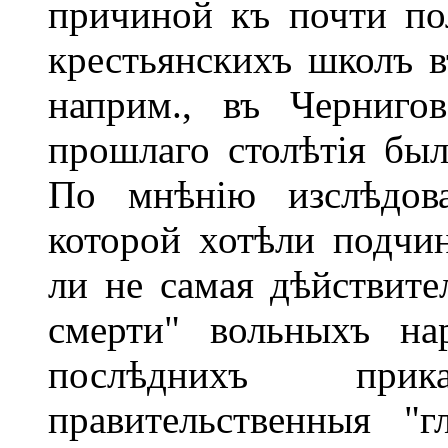
причиной къ почти по
крестьянскихъ школъ в
наприм., въ Черниго
прошлаго столѣтія бы
По мнѣнію изслѣдова
которой хотѣли подчин
ли не самая дѣйствите
смерти" вольныхъ на
послѣднихъ при
правительственныя "