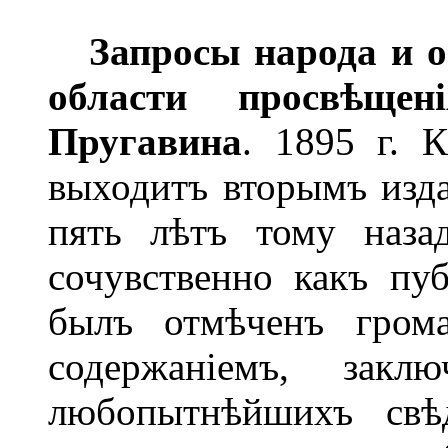
Запросы народа и о
области просв
ѣ
щен
Пругавина
. 1895 г. 
выходитъ вторымъ изда
пять лѣтъ тому наза
сочувственно какъ пуб
былъ отмѣченъ грома
содержаніемъ, зак
любопытнѣйшихъ свѣ