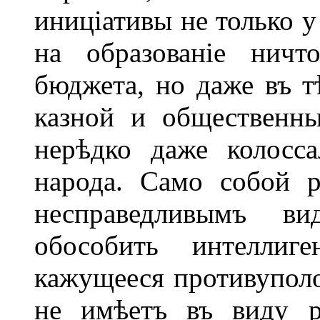
иниціативы не только у
на образованіе ничт
бюджета, но даже въ т
казной и общественн
нерѣдко даже колосс
народа. Само собой р
несправедливымъ в
обособить интеллиг
кажущееся противуполо
не имѣетъ въ виду р