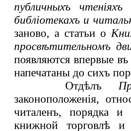
публичныхъ чтеніяхъ
библіотекахъ и читаль
заново, а статьи о
Кни
просв
ѣ
тительномъ дви
появляются впервые въ 
напечатаны до сихъ пор
Отдѣлъ
Пр
законоположенія, отно
читаленъ, порядка и
книжной торговлѣ и 