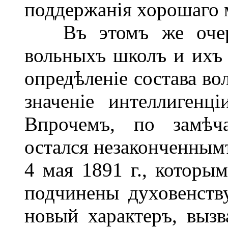
поддержанія хорошаго м
Въ этомъ же очерк
вольныхъ школъ и ихъ 
опредѣленіе состава во
значеніе интеллигенц
Впрочемъ, по замѣча
остался незаконченнымъ
4 мая 1891 г., котор
подчинены духовенству
новый характеръ, вызв