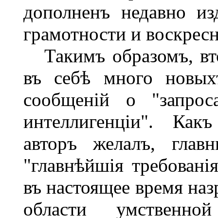
дополненъ недавно и
грамотности и воскрес
Такимъ образомъ, вто
въ себѣ много новых
сообщеній о "запрос
интеллигенціи". Какъ
авторъ желалъ, глав
"главнѣйшія требовані
въ настоящее время наз
области умственной