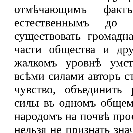
отмѣчающимъ факт
естественнымъ до
существовать громадн
части общества и др
жалкомъ уровнѣ умств
всѣми силами авторъ с
чувство, объединить 
силы въ одномъ общемъ
народомъ на почвѣ прос
нельзя не признать зна