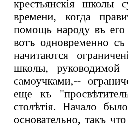
крестьянскія школы с
времени, когда прав
помощь народу въ его 
вотъ одновременно съ
начитаются ограничен
школы, руководимой 
самоучками,-- огранич
еще къ "просвѣтител
столѣтія. Начало был
основательно, такъ чт