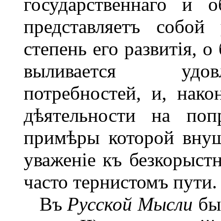
государственнаго и о
представляетъ собой
степень его развитія, 
выливается удовл
потребностей, и, нако
дѣятельности на поп
примѣры которой внуш
уваженіе къ безкорыст
часто тернистомъ пути.
Въ
Русской Мысли
бы