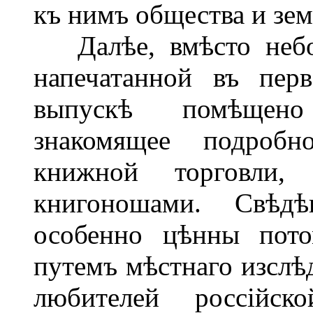
къ нимъ общества и зем
Далѣе, вмѣсто небол
напечатанной въ пер
выпускѣ помѣщено
знакомящее подробн
книжной торговли,
книгоношами. Свѣдѣ
особенно цѣнны пото
путемъ мѣстнаго изслѣ
любителей россійс