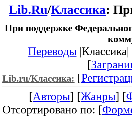
Lib.Ru
/
Классика
: Пр
При поддержке Федеральног
комм
Переводы
|Классика| 
[
Заграни
[
Регистрац
Lib.ru/Классика:
[
Авторы
] [
Жанры
] [
Отсортировано по: [
Форм