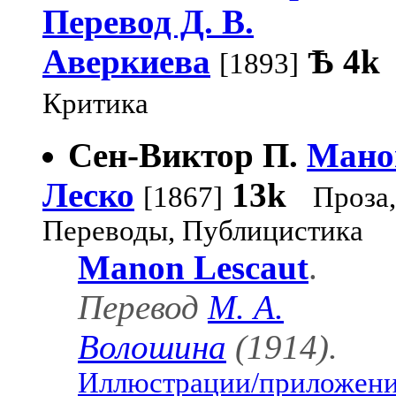
Перевод Д. В.
Аверкиева
Ѣ
4k
[1893]
Критика
Сен-Виктор П.
Мано
Леско
13k
[1867]
Проза,
Переводы, Публицистика
Manon Lescaut
.
Перевод
М. А.
Волошина
(1914).
Иллюстрации/приложени