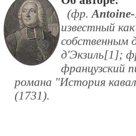
(фр.
Antoine-
известный ка
собственным 
д'Экзиль[1]; ф
французский п
романа "История кавал
(1731).