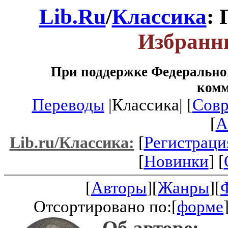
Lib.Ru
/
Классика
:
Избранн
При поддержке Федеральног
ком
Переводы
|Классика| [
Совр
[
A
[
Регистраци
Lib.ru/Классика:
[
Новинки
] [
[
Авторы
][
Жанры
][
Отсортировано по:[
форме
Об авторе: