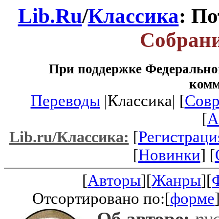
Lib.Ru
/
Классика
: П
Собрани
При поддержке Федеральног
ком
Переводы
|Классика| [
Совр
[
A
[
Регистраци
Lib.ru/Классика:
[
Новинки
] [
[
Авторы
][
Жанры
][
Отсортировано по:[
форме
Об авторе:
рус