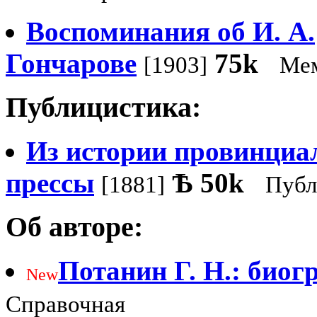
Воспоминания об И. А.
Гончарове
75k
[1903]
Ме
Публицистика:
Из истории провинциа
прессы
Ѣ
50k
[1881]
Публ
Об авторе:
Потанин Г. Н.: биог
New
Справочная