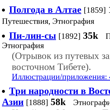
Полгода в Алтае
[1859]
Путешествия, Этнография
Пи-лин-сы
35k
[1892]
П
Этнография
(Отрывок из путевых за
восточном Тибете).
Иллюстрации/приложения: 
Три народности в Вос
Азии
58k
[1888]
Этнограф