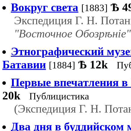
Вокруг света
Ѣ
4
[1883]
Экспедиция Г. Н. Потан
"Восточное Обозрѣніе",
Этнографический музе
Батавии
Ѣ
12k
[1884]
Пу
Первые впечатления в
20k
Публицистика
(Экспедиция Г. Н. Пота
Два дня в буддийском