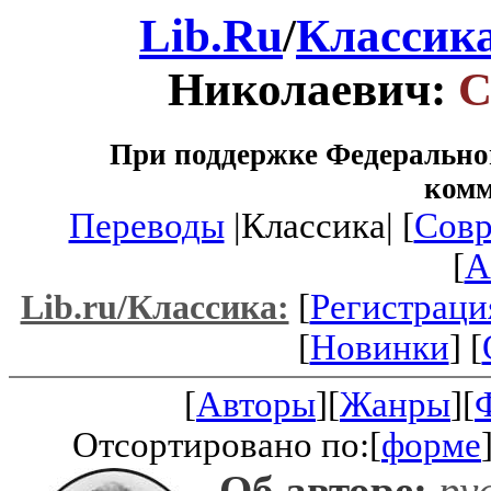
Lib.Ru
/
Классик
Николаевич:
С
При поддержке Федеральног
ком
Переводы
|Классика| [
Совр
[
A
[
Регистраци
Lib.ru/Классика:
[
Новинки
] [
[
Авторы
][
Жанры
][
Отсортировано по:[
форме
Об авторе:
рус