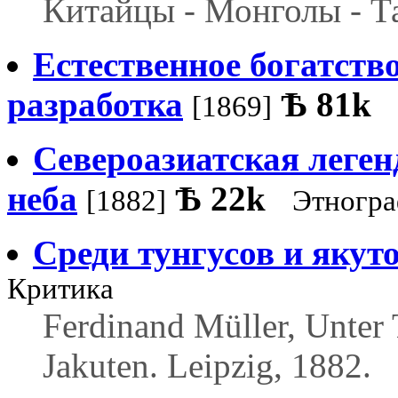
Китайцы - Монголы - Т
Естественное богатств
разработка
Ѣ
81k
[1869]
Североазиатская леген
неба
Ѣ
22k
[1882]
Этногр
Среди тунгусов и якут
Критика
Ferdinand Müller, Unter
Jakuten. Leipzig, 1882.