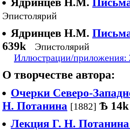
Ядринцев Н.М.
Письма
Эпистолярий
Ядринцев Н.М.
Письма
639k
Эпистолярий
Иллюстрации/приложения: 
О творчестве автора:
Очерки Северо-Западной
Н. Потанина
Ѣ
14k
[1882]
Лекция Г. Н. Потанина