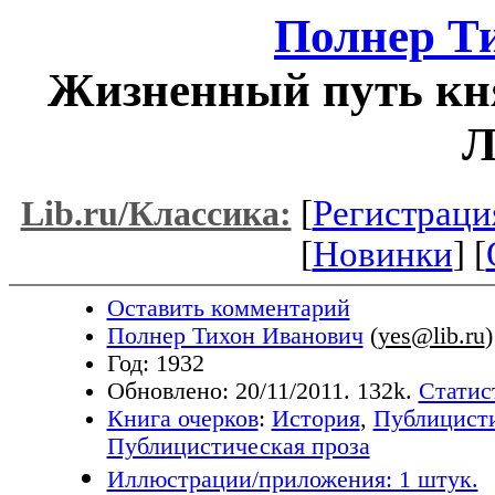
Полнер Т
Жизненный путь кня
Л
[
Регистраци
Lib.ru/Классика:
[
Новинки
] [
Оставить комментарий
Полнер Тихон Иванович
(
yes@lib.ru
)
Год: 1932
Обновлено: 20/11/2011. 132k.
Статис
Книга очерков
:
История
,
Публицист
Публицистическая проза
Иллюстрации/приложения: 1 штук.