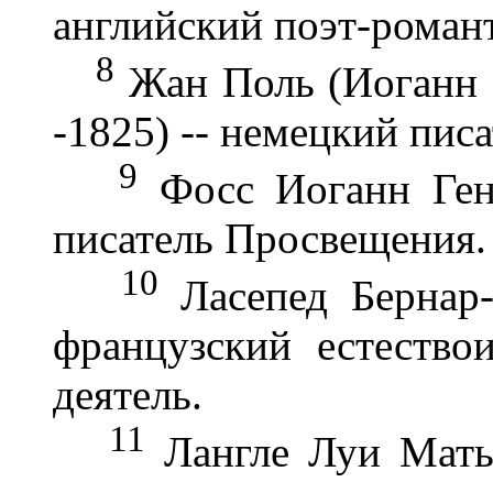
английский поэт-роман
8
Жан Поль (Иоганн 
-1825) -- немецкий писа
9
Фосс Иоганн Генр
писатель Просвещения.
10
Ласепед Бернар-
французский естество
деятель.
11
Лангле Луи Матье