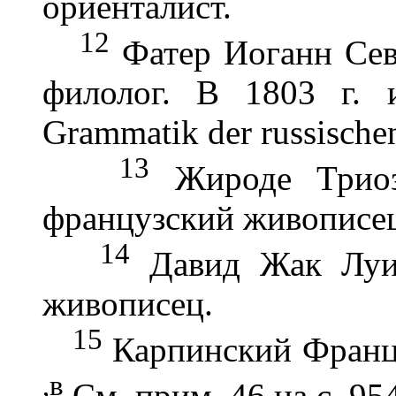
ориенталист.
12
Фатер Иоганн Севе
филолог. В 1803 г. и
Grammatik der russische
13
Жироде Триозо
французский живописе
14
Давид Жак Луи 
живописец.
15
Карпинский Франц (
,в
См. прим. 46 на с. 954