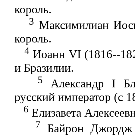
король.
3
Максимилиан Иосиф
король.
4
Иоанн VI (1816--182
и Бразилии.
5
Александр I Бла
русский император (с 1
6
Елизавета Алексеевн
7
Байрон Джордж Н