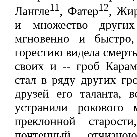
11
12
Лангле
, Фатер
, Жи
и множество других
мгновенно и быстро,
горестию видела смерт
своих и -- гроб Карам
стал в ряду других гр
друзей его таланта, в
устранили рокового 
преклонной старост
почтенный отчизно