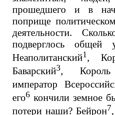
прошедшего и в нач
поприще политическо
деятельности. Сколь
подверглось общей у
1
Неаполитанский
, Ко
3
Баварский
, Король 
император Всероссийс
6
его
кончили земное бы
7
потери наши? Бейрон