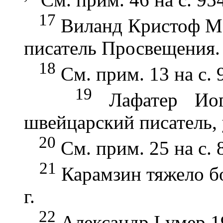
17
Виланд Кристоф Ма
писатель Просвещения.
18
См. прим. 13 на с. 
19
Лафатер Иога
швейцарский писатель,
20
См. прим. 25 на с. 
21
Карамзин тяжело бо
г.
22
Александр I умер 19