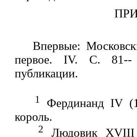
ПР
Впервые: Московский
первое. IV. С. 81--
публикации.
1
Фердинанд IV (17
король.
2
Людовик XVIII (