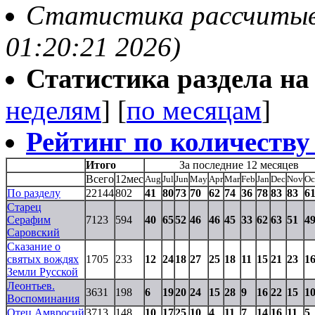
Статистика рассчитывае
01:20:21 2026)
Статистика раздела на t
неделям
] [
по месяцам
]
Рейтинг по количеству
Итого
За последние 12 месяцев
Всего
12мес
Aug
Jul
Jun
May
Apr
Mar
Feb
Jan
Dec
Nov
Oc
По разделу
22144
802
41
80
73
70
62
74
36
78
83
83
6
Старец
Серафим
7123
594
40
65
52
46
46
45
33
62
63
51
4
Саровский
Сказание о
святых вождях
1705
233
12
24
18
27
25
18
11
15
21
23
1
Земли Русской
Леонтьев.
3631
198
6
19
20
24
15
28
9
16
22
15
1
Воспоминания
Отец Амвросий
3713
148
10
17
25
10
4
11
7
14
16
11
5