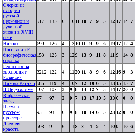
Очерки из
истории
русской
церковной и
517
135
6
16
11
10
7
9
5
12
17
14
7
духовной
жизни в XVIII
веке
Николка
699
126
4
12
10
11
9
9
6
19
17
12
4
Поселянин Е.:
биографическая
153
125
3
12
9
13
9
11
8
11
9
14
8
справка
Религиозная
эволюция г.
3212
122
4
11
20
11
8
9
6
12
16
9
3
Розанова
Никола Ратный
586
119
4
10
7
12
10
6
5
13
15
15
7
В Иерусалиме
107
107
3
9
8
14
12
7
3
14
17
20
0
Вифлеемская
97
97
3
9
7
13
17
10
5
33
0
0
0
звезда
Пасха в
русском
93
93
6
9
8
10
14
6
5
23
12
0
0
просторе
Древняя
508
91
6
11
8
8
4
5
4
10
9
10
6
красота