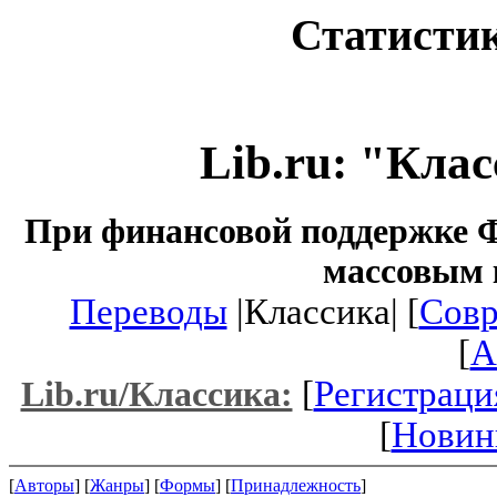
Статистик
Lib.ru: "Кла
При финансовой поддержке Ф
массовым 
Переводы
|Классика| [
Совр
[
A
[
Регистраци
Lib.ru/Классика:
[
Новин
[
Авторы
] [
Жанры
] [
Формы
] [
Принадлежность
]