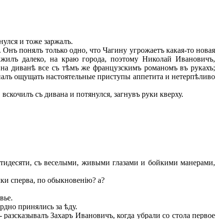
нулся и тоже заржалъ.
Онъ понялъ только одно, что Чагину угрожаетъ какая-то новая
ъ жилъ далеко, на краю города, поэтому Николай Ивановичъ,
 на диванѣ все съ тѣмъ же французскимъ романомъ въ рукахъ;
чиналъ ощущать настоятельные приступы аппетита и нетерпѣливо
скочилъ съ дивана и потянулся, загнувъ руки кверху.
идесяти, съ веселыми, живыми глазами и бойкими манерами,
очки сперва, по обыкновенію? а?
вье.
дно принялись за ѣду.
 разсказывалъ Захаръ Ивановичъ, когда убрали со стола первое