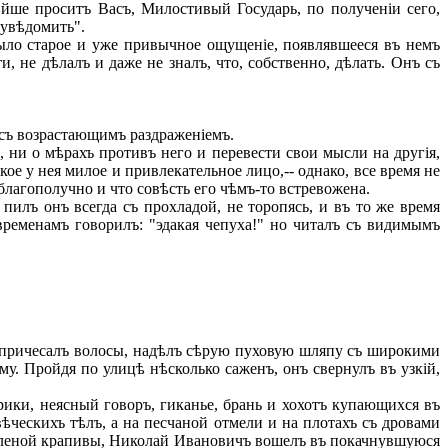
ѣйше проситъ Васъ, Милостивый Государь, по полученіи сего,
 увѣдомить".
ыло старое и уже привычное ощущеніе, появлявшееся въ немъ
и, не дѣлалъ и даже не зналъ, что, собственно, дѣлать. Онъ съ
ъ съ возрастающимъ раздраженіемъ.
 ни о мѣрахъ противъ него и перевести свои мысли на другія,
ое у нея милое и привлекательное лицо,-- однако, все время не
 благополучно и что совѣсть его чѣмъ-то встревожена.
пилъ онъ всегда съ прохладой, не торопясь, и въ то же время
 временамъ говорилъ: "эдакая чепуха!" но читалъ съ видимымъ
 причесалъ волосы, надѣлъ сѣрую пуховую шляпу съ широкими
му. Пройдя по улицѣ нѣсколько саженъ, онъ свернулъ въ узкій,
ики, неясный говоръ, гиканье, брань и хохотъ купающихся въ
ѣческихъ тѣлъ, а на песчаной отмели и на плотахъ съ дровами
зеленой крапивы, Николай Ивановичъ вошелъ въ покачнувшуюся