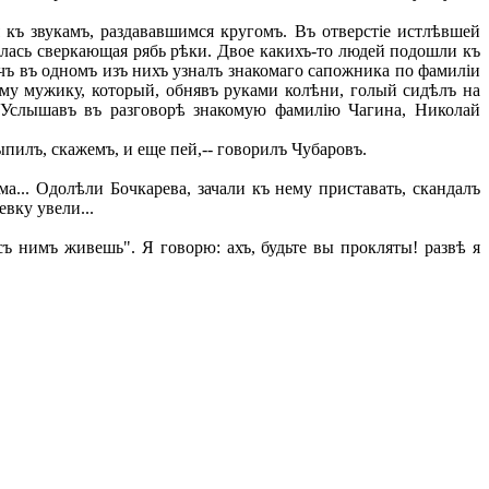
къ звукамъ, раздававшимся кругомъ. Въ отверстіе истлѣвшей
лась сверкающая рябь рѣки. Двое какихъ-то людей подошли къ
чъ въ одномъ изъ нихъ узналъ знакомаго сапожника по фамиліи
ему мужику, который, обнявъ руками колѣни, голый сидѣлъ на
 Услышавъ въ разговорѣ знакомую фамилію Чагина, Николай
ыпилъ, скажемъ, и еще пей,-- говорилъ Чубаровъ.
а... Одолѣли Бочкарева, зачали къ нему приставать, скандалъ
евку увели...
ъ нимъ живешь". Я говорю: ахъ, будьте вы прокляты! развѣ я