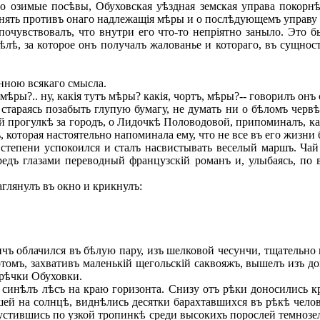
го озимые посѣвы, Обуховская уѣздная земская управа покорн
инять противъ онаго надлежащія мѣры и о послѣдующемъ управу
увствовалъ, что внутри его что-то непріятно заныло. Это б
ѣлѣ, за которое онъ получалъ жалованье и котораго, въ сущност
нною всякаго смысла.
 мѣры?.. ну, какія тутъ мѣры? какія, чортъ, мѣры?-- говорилъ он
араясь позабыть глупую бумагу, не думать ни о бѣломъ червѣ,
й прогулкѣ за городъ, о Лидочкѣ Половодовой, припоминалъ, как
, которая настоятельно напоминала ему, что не все въ его жизни
степени успокоился и сталъ насвистывать веселый маршъ. Чай 
ередъ глазами переводный французскій романъ и, улыбаясь, по
глянулъ въ окно и крикнулъ:
ъ облачился въ бѣлую пару, изъ шелковой чесунчи, тщательно
томъ, захвативъ маленькій щегольскій саквояжъ, вышелъ изъ до
 рѣчки Обуховки.
синѣлъ лѣсъ на краю горизонта. Снизу отъ рѣки доносились кр
ей на солнцѣ, виднѣлись десятки барахтавшихся въ рѣкѣ челов
пустившись по узкой тропинкѣ среди высокихъ порослей темно