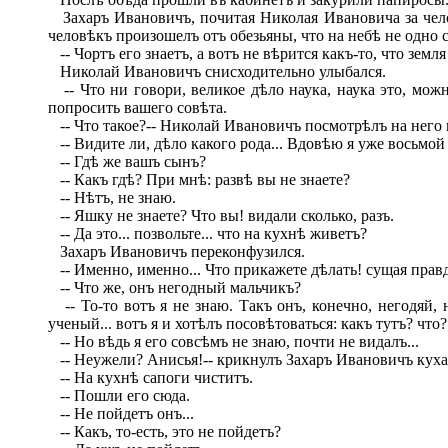
Захаръ Ивановичъ, почитая Николая Ивановича за челов
человѣкъ произошелъ отъ обезьяны, что на небѣ не одно 
-- Чортъ его знаетъ, а вотъ не вѣрится какъ-то, что земля 
Николай Ивановичъ снисходительно улыбался.
-- Что ни говори, великое дѣло наука, наука это, можно
попросить вашего совѣта.
-- Что такое?-- Николай Ивановичъ посмотрѣлъ на него 
-- Видите ли, дѣло какого рода... Вдовѣю я уже восьмой г
-- Гдѣ же вашъ сынъ?
-- Какъ гдѣ? При мнѣ: развѣ вы не знаете?
-- Нѣтъ, не знаю.
-- Яшку не знаете? Что вы! видали сколько, разъ.
-- Да это... позвольте... что на кухнѣ живетъ?
Захаръ Ивановичъ переконфузился.
-- Именно, именно... Что прикажете дѣлать! сущая правда,
-- Что же, онъ негодный мальчикъ?
-- То-то вотъ я не знаю. Такъ онъ, конечно, негодяй, 
ученый... вотъ я и хотѣлъ посовѣтоваться: какъ тутъ? что?.
-- Но вѣдь я его совсѣмъ не знаю, почти не видалъ...
-- Неужели? Анисья!-- крикнулъ Захаръ Ивановичъ кухарк
-- На кухнѣ сапоги чиститъ.
-- Пошли его сюда.
-- Не пойдетъ онъ...
-- Какъ, то-есть, это не пойдетъ?