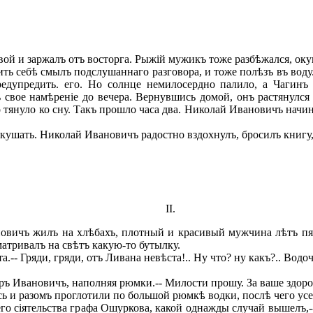
вой и заржалъ отъ восторга. Рыжій мужикъ тоже разбѣжался, оку
 себѣ смылъ подслушаннаго разговора, и тоже полѣзъ въ воду. 
предупредить. его. Но солнце немилосердно палило, а Чагин
свое намѣреніе до вечера. Вернувшись домой, онъ растянулся
го тянуло ко сну. Такъ прошло часа два. Николай Ивановичъ на
ушать. Николай Ивановичъ радостно вздохнулъ, бросилъ книгу, в
II.
вичъ жилъ на хлѣбахъ, плотный и красивый мужчина лѣтъ пят
матривалъ на свѣтъ какую-то бутылку.
.-- Гряди, гряди, отъ Ливана невѣста!.. Ну что? ну какъ?.. Вод
ръ Ивановичъ, наполняя рюмки.-- Милости прошу. За ваше здоро
 и разомъ проглотили по большой рюмкѣ водки, послѣ чего усер
о сіятельства графа Ошуркова, какой однажды случай вышелъ,--