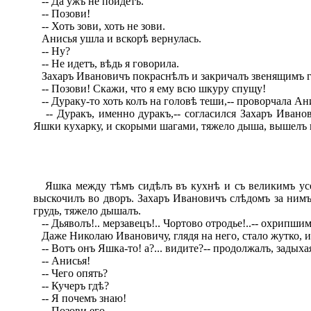
-- Да ужъ не пойдетъ.
-- Позови!
-- Хоть зови, хоть не зови.
Анисья ушла и вскорѣ вернулась.
-- Ну?
-- Не идетъ, вѣдь я говорила.
Захаръ Ивановичъ покраснѣлъ и закричалъ звенящимъ г
-- Позови! Скажи, что я ему всю шкуру спущу!
-- Дураку-то хоть колъ на головѣ теши,-- проворчала Ан
-- Дуракъ, именно дуракъ,-- согласился Захаръ Ивано
Яшки кухарку, и скорыми шагами, тяжело дыша, вышелъ 
Яшка между тѣмъ сидѣлъ въ кухнѣ и съ великимъ усерд
выскочилъ во дворъ. Захаръ Ивановичъ слѣдомъ за нимъ 
грудь, тяжело дышалъ.
-- Дьяволъ!.. мерзавецъ!.. Чортово отродье!..-- охрипши
Даже Николаю Ивановичу, глядя на него, стало жутко, 
-- Вотъ онъ Яшка-то! а?... видите?-- продолжалъ, задых
-- Анисья!
-- Чего опять?
-- Кучеръ гдѣ?
-- Я почемъ знаю!
-- Позови его.