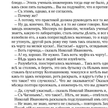
блюдо.-- Этихъ ученыхъ инженеровъ тогда еще не было, дѣ
какъ свои пять пальцевъ... Вы на подумайте, что я противъ
-- Съ этимъ, однако, я не согласенъ.
-- Почему же?
-- А потому, что практикой должна руководить все та же
-- Ну да, конечно. Но, вѣдь, и я то же самое говорю. Кон
заводъ инженеръ, Миллеръ по фамиліи, человѣкъ ученый..
знаетъ, какую-то лабораторію, сталъ опыты дѣлать, и все 
взлюбили его, а какъ поприглядѣлись маленько, то и взд
не утонулъ, другой разъ рожу ему тамъ такъ опалило, чт
къ чорту на мелкіе куски!.. Настасья!-- вдругъ, оглядыва
-- Вотъ горчица,-- сказалъ Николай Ивановичъ.
-- А! ну, хорошо. Не нужно. Такъ вотъ: муфта къ чорту!..
-- Вѣдь эдакъ вы и людей могли изувѣчить.
-- Разумѣется, поостерегались маленько... Такъ вотъ од
всѣ за столомъ, и беретъ, это онъ бутылку съ бѣлымъ вин
стаканъ бухгалтеру Колпашникову. чокнулся и хотѣлъ вып
какъ-то эдакъ нехорошо, ротъ раскрылъ, и вдругъ губы у н
что такое? что случилось?.. Что же оказывается? Оказал
мѣсяца полтора пролежалъ, а инженеръ-то,
что вы думаете
-- Да, случай ужасный,-- сказалъ Николай Ивановичъ и, 
-- Съ Чагинымъ?.. что такое?.. Нѣтъ, не знаю,-- отвѣтил
Николай Ивановичъ разсказалъ подслушанный имъ сего
-- Не знаю, не знаю, ничего не слыхалъ,-- повторилъ За
Послѣ обѣда прошли въ кабинетъ и закурили папиросы.