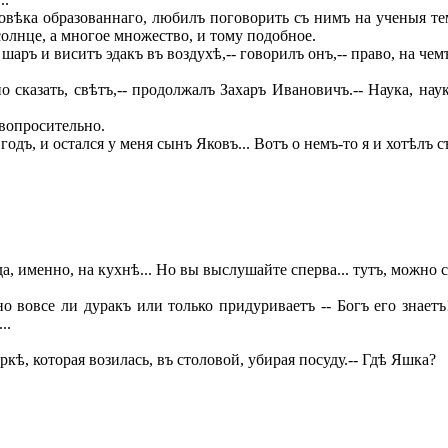
ѣка образованнаго, любилъ поговорить съ нимъ на ученыя темы
солнце, а многое множество, и тому подобное.
шаръ и виситъ эдакъ въ воздухѣ,-- говорилъ онъ,-- право, на чемъ 
 сказать, свѣтъ,-- продолжалъ Захаръ Ивановичъ.-- Наука, наук
вопросительно.
одъ, и остался у меня сынъ Яковъ... Вотъ о немъ-то я и хотѣлъ с
 именно, на кухнѣ... Но вы выслушайте сперва... тутъ, можно ска
но вовсе ли дуракъ или только придуриваетъ -- Богъ его знает
..
ѣ, которая возилась, въ столовой, убирая посуду.-- Гдѣ Яшка?