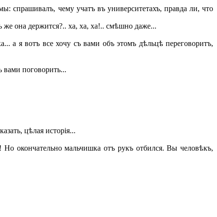
: спрашивалъ, чему учатъ въ университетахъ, правда ли, что
же она держится?.. ха, ха, ха!.. смѣшно даже...
а... а я вотъ все хочу съ вами объ этомъ дѣльцѣ переговоритъ,
ъ вами поговорить...
зать, цѣлая исторія...
ъ! Но окончательно мальчишка отъ рукъ отбился. Вы человѣкъ,