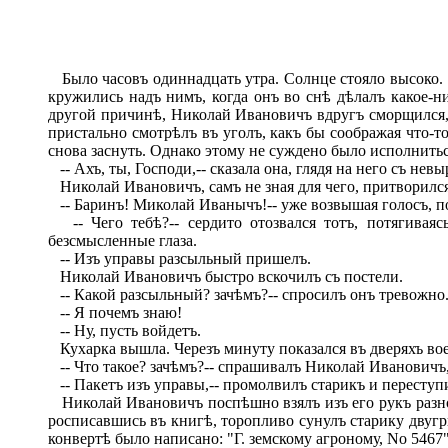
Было часовъ одиннадцать утра. Солнце стояло высоко. 
кружились надъ нимъ, когда онъ во снѣ дѣлалъ какое-ни
другой причинѣ, Николай Ивановичъ вдругъ сморщился, 
пристально смотрѣлъ въ уголъ, какъ бы соображая что-т
снова заснуть. Однако этому не суждено было исполнитьс
-- Ахъ, ты, Господи,-- сказала она, глядя на него съ нев
Николай Ивановичъ, самъ не зная для чего, притворилс
-- Баринъ! Миколай Иванычъ!-- уже возвышая голосъ, поз
-- Чего тебѣ?-- сердито отозвался тотъ, потягиваяс
безсмысленные глаза.
-- Изъ управы разсыльный пришелъ.
Николай Ивановичъ быстро вскочилъ съ постели.
-- Какой разсыльный? зачѣмъ?-- спросилъ онъ тревожно
-- Я почемъ знаю!
-- Ну, пусть войдетъ.
Кухарка вышла. Черезъ минуту показался въ дверяхъ вое
-- Что такое? зачѣмъ?-- спрашивалъ Николай Ивановичъ,
-- Пакетъ изъ управы,-- промолвилъ старикъ и переступи
Николай Ивановичъ поспѣшно взялъ изъ его рукъ разносн
росписавшись въ книгѣ, торопливо сунулъ старику двугри
конвертѣ было написано: "Г. земскому агроному, No 5467