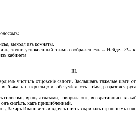
олосомъ:
исья, выходя изъ комнаты.
вичъ, точно успокоенный этимъ соображеніемъ -- Нейдетъ?!--
изъ кабинета.
III.
іемъ чистилъ отцовскіе сапоги. Заслышавъ тяжелые шаги отц
выбѣжалъ на крыльцо и, обезумѣвъ отъ гнѣва, разразился руга
мъ голосомъ, вращая глазами, говорила онъ, возвратившись въ ка
и онъ сидѣлъ, какъ пришибленный.
аясь, Захаръ Ивановичъ и вдругъ опять закричалъ страшнымъ гол