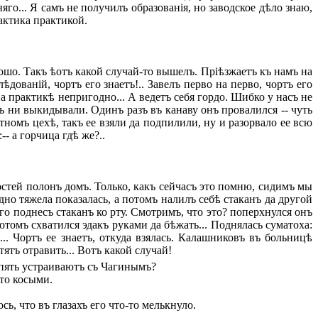
го... Я самъ не получилъ образованія, но заводское дѣло знаю,
рактика практикой.
орошо. Такъ ѣотъ какой случай-то вышелъ. Пріѣзжаетъ къ намъ на
дованій, чортъ его знаетъ!.. Завелъ перво на перво, чортъ его
 на практикѣ непригодно... А ведетъ себя гордо. Шибко у насъ не
мъ ни выкидывали. Одинъ разъ въ канаву онъ провалился -- чуть
номъ цехѣ, такъ ее взяли да подпилили, ну и разорвало ее всю
- а горчица гдѣ же?..
остей полонъ домъ. Только, какъ сейчасъ это помню, сидимъ мы
идно тяжела показалась, а потомъ налилъ себѣ стаканъ да другой
го поднесъ стаканъ ко рту. Смотримъ, что это? поперхнулся онъ
Потомъ схватился эдакъ руками да бѣжать... Поднялась суматоха:
... Чортъ ее знаетъ, откуда взялась. Калашниковъ въ больницѣ
тятъ отравить... Вотъ какой случай!
 опять устраиваютъ съ Чагинымъ?
дто косыми.
, что въ глазахъ его что-то мелькнуло.