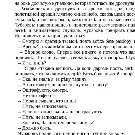
на бокъ досчатую купальню, которая тотчасъ же дрогнула
Раздѣвшись и вздрогнувъ отъ сырости, онъ долго сидѣ
полотняной крыши глядѣло синее небо, сквозь щели дос
купальнѣ, и слышно было, какъ они сѣли на голый песок
Чубаровъ: наклонившись и пристально разсматривая пал
лескѣ и внимательно слушалъ. Чубаровъ говорилъ пл
Ивановичъ сталъ прислушиваться.
-- Смотрю я, братецъ ты мой, поятъ всѣхъ безъ разбору: 
-- Врешь?-- съ живѣйшимъ интересомъ переспрашивалъ
-- Вѣрное слово. Сперва все ничего, а потомъ что дал
подняли... Тотъ испугался, сейчасъ лавку на запоръ... Шу
-- И ты пилъ?
-- Я два стакана выпилъ. Да коли даромъ поятъ, мнѣ ч
виноватъ, что на одномъ дворѣ? Вотъ болваны-то! говорю
-- Эка, не зналъ я, за рѣку ѣздилъ.
-- А на сходку я не пошелъ, ну ихъ къ шуту!
-- Оштрафуютъ, смотри.
-- Не оштрафуютъ.
-- Не записывали, кто пилъ?
-- Нѣтъ, не записывали.
-- Если не записывали,-- не оштрафуютъ.
-- Нѣтъ, не записывали.
-- Значитъ, Чагину теперича капутъ?
-- Должно быть.
Чубаровъ поднялся и одной ногой ступилъ въ воду.