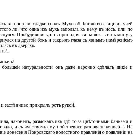
ь въ постели, сладко спалъ. Мухи облѣпили его лицо и тучей
того ли, что одна изъ мухъ заползла къ нему въ носъ, или по
снулся. Пробудившись, онъ приподнялся на локтѣ и съ минуту
рнулся на другой бокъ и закрылъ глаза съ явнымъ намѣреніемъ
лась въ дверяхъ.
нъ!..
анычъ!..
я большей натуральности онъ даже нарочно сдѣлалъ дикіе и
 и застѣнчиво прикрылъ ротъ рукой.
ила, наконецъ, разыскавъ ихъ гдѣ-то за цвѣточными банками и
овало, и съ чувствомъ смутной тревоги разорвалъ конвертъ. На
віе донесенія Покровскаго волостного правленія о появленіи на