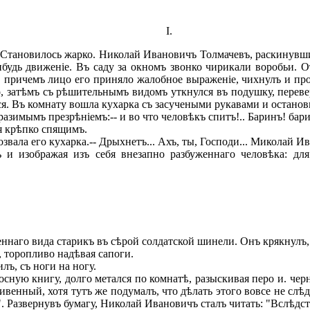
I.
Становилось жарко. Николай Ивановичъ Толмачевъ, раскинувшис
будь движеніе. Въ саду за окномъ звонко чирикали воробьи. От
причемъ лицо его приняло жалобное выраженіе, чихнулъ и про
о, затѣмъ съ рѣшительнымъ видомъ уткнулся въ подушку, переве
я. Въ комнату вошла кухарка съ засучеными рукавами и останови
ыразимымъ презрѣніемъ:-- и во что человѣкъ спитъ!.. Баринъ! бари
я крѣпко спящимъ.
вала его кухарка.-- Дрыхнетъ... Ахъ, ты, Господи... Миколай Ив
ь и изображая изъ себя внезапно разбуженнаго человѣка: дл
.
ннаго вида старикъ въ сѣрой солдатской шинели. Онъ крякнулъ,
 торопливо надѣвая сапоги.
лъ, съ ноги на ногу.
ую книгу, долго метался по комнатѣ, разыскивая перо и. черн
венный, хотя тутъ же подумалъ, что дѣлать этого вовсе не слѣд
". Развернувъ бумагу, Николай Ивановичъ сталъ читать: "Вслѣдст