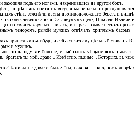
 и заходила подъ его ногами, накренившись на другой бокъ.
лъ, не рѣшаясь войти въ воду, и машинально прислушивался 
чатыхъ стѣнъ зеленѣли кусты противоположнаго берега и виднѣ
ъ и стали снимать сапоги. Заглянувъ въ щель, Николай Иванови
ьцы на своихъ корявыхъ ногахъ, онъ разсказывалъ что-то рыж
авнымъ теноромъ, рыжій мужикъ отвѣчалъ хриплымъ басомъ.
какъ пришелъ кто-нибудь, и сейчасъ это ему цѣльный стаканъ. В
 рыжій мужикъ.
ьше, то народу все больше, и набралось мѣщанишекъ цѣлая тьм
мъ, братецъ ты мой, драка... Извѣстно, пьяные... Которыхъ въ чиж
то? Которы не давали было: "ты, говорятъ, на одномъ дворѣ с
.