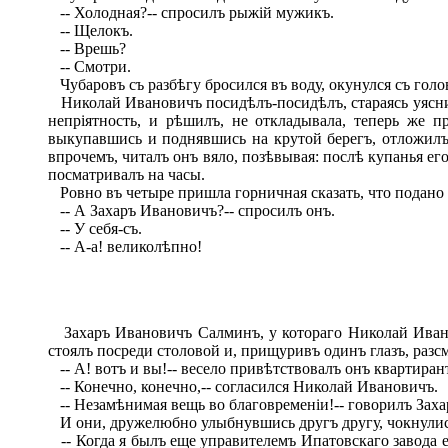
-- Холодная?-- спросилъ рыжій мужикъ.
-- Щелокъ.
-- Врешь?
-- Смотри.
Чубаровъ съ разбѣгу бросился въ воду, окунулся съ голо
Николай Ивановичъ посидѣлъ-посидѣлъ, стараясь уяснить
непріятность, и рѣшилъ, не откладывала, теперь же 
выкупавшись и поднявшись на крутой берегъ, отложилъ 
впрочемъ, читалъ онъ вяло, позѣвывая: послѣ купанья е
посматривалъ на часы.
Ровно въ четыре пришла горничная сказать, что подано к
-- А Захаръ Ивановичъ?-- спросилъ онъ.
-- У себя-съ.
-- А-а! великолѣпно!
Захаръ Ивановичъ Салминъ, у котораго Николай Ивано
стоялъ посреди столовой и, прищуривъ одинъ глазъ, разс
-- А! вотъ и вы!-- весело привѣтствовалъ онъ квартиранта
-- Конечно, конечно,-- согласился Николай Ивановичъ.
-- Незамѣнимая вещь во благовременіи!-- говорилъ Заха
И они, дружелюбно улыбнувшись другъ другу, чокнулись
-- Когда я былъ еще управителемъ Ипатовскаго завода ег