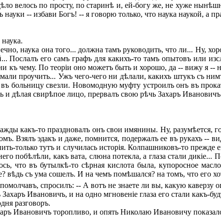
ло велось по просту, по старинѣ и, ей-богу же, не хуже нынѣшня
 науки -- избави Богъ! -- я говорю только, что наука наукой, а п
 наука.
ечно, наука она того... должна тамъ руководить, что ли... Ну, х
. Послалъ его самъ графъ для какихъ-то тамъ опытовъ или изслѣ
ни къ чему. По теоріи оно можетъ быть и хорошо, да -- вижу я --
умали проучить... Ужъ чего-чего ни дѣлали, какихъ штукъ съ ни
о въ больницу свезли. Новомодную муфту устроилъ онъ въ прокат
ясь и дѣлая свирѣпое лицо, прервалъ свою рѣчь Захаръ Ивановичъ:-
нажды какъ-то праздновалъ онъ свои имянины. Ну, разумѣется, г
омъ. Взялъ эдакъ и даже, помнится, подержалъ ее въ рукахъ -- в
ить-только тутъ и случилась исторія. Колпашниковъ-то прежде е
его побѣлѣли, какъ вата, слюна потекла, а глаза стали дикіе... 
ось, что въ бутылкѣ-то сѣрная кислота была, купоросное масло
? вѣдь съ ума сошелъ. И на чемъ помѣшался? на томъ, что его хо
помолчавъ, спросилъ: -- А вотъ не знаете ли вы, какую каверзу
ъ Захаръ Ивановичъ, и на одно мгновеніе глаза его стали какъ-бу
дня разговоръ.
харъ Ивановичъ торопливо, и опять Николаю Ивановичу показалось
..