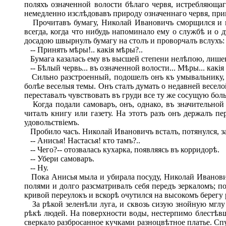
поляхъ означенной волости бѣлаго червя, истребляюща
немедленно изслѣдовавъ природу означеннаго червя, пр
Прочитавъ бумагу, Николай Ивановичъ сморщился и поч
всегда, когда что нибудь напоминало ему о службѣ и о д
досадою швырнулъ бумагу на столъ и проворчалъ вслухъ:
-- Принять мѣры!.. какія мѣры?..
Бумага казалась ему въ высшей степени нелѣпою, лише
-- Бѣлый червь... въ означенной волости... Мѣры... какія
Сильно разстроенный, подошелъ онъ къ умывальнику, ст
болѣе веселыя темы. Онъ сталъ думать о недавней весело
переставалъ чувствовать въ груди все ту же сосущую боль
Когда подали самоваръ, онъ, однако, въ значительной 
читалъ книгу или газету. На этотъ разъ онъ держалъ п
удовольствіемъ.
Пробило часъ. Николай Ивановичъ всталъ, потянулся, за
-- Анисья! Настасья! кто тамъ?..
-- Чего?-- отозвалась кухарка, появляясь въ корридорѣ.
-- Убери самоваръ.
-- Ну.
Пока Анисья мыла и убирала посуду, Николай Иванович
полями и долго разсматривалъ себя передъ зеркаломъ; по
кривой переулокъ и вскорѣ очутился на высокомъ берегу
За рѣкой зеленѣли луга, и сквозь сизую знойную мглу 
рѣкѣ людей. На поверхности воды, нестерпимо блестѣвш
сверкало разбросанное кучками разноцвѣтное платье. С