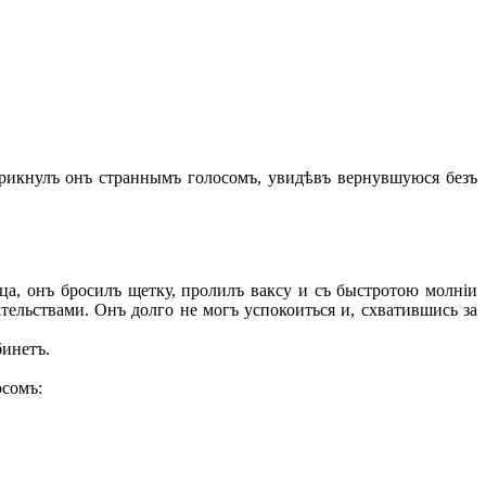
 крикнулъ онъ страннымъ голосомъ, увидѣвъ вернувшуюся безъ
а, онъ бросилъ щетку, пролилъ ваксу и съ быстротою молніи
тельствами. Онъ долго не могъ успокоиться и, схватившись за
бинетъ.
осомъ: