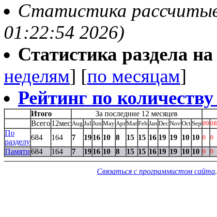
Статистика рассчитывае
01:22:54 2026)
Статистика раздела на t
неделям
] [
по месяцам
]
Рейтинг по количеству
Итого
За последние 12 месяцев
Всего
12мес
Aug
Jul
Jun
May
Apr
Mar
Feb
Jan
Dec
Nov
Oct
Sep
09
08
По
684
164
7
19
16
10
8
15
15
16
19
19
10
10
0
0
разделу
Памяти
684
164
7
19
16
10
8
15
15
16
19
19
10
10
0
0
Связаться с программистом сайта
.