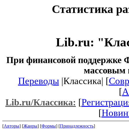
Статистика ра
Lib.ru: "Кл
При финансовой поддержке Ф
массовым 
Переводы
|Классика| [
Совр
[
A
[
Регистраци
Lib.ru/Классика:
[
Новин
[
Авторы
] [
Жанры
] [
Формы
] [
Принадлежность
]