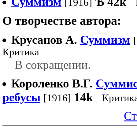
Суммизм
Ѣ
42k
[1916]
О творчестве автора:
Крусанов А.
Суммизм
Критика
В сокращении.
Короленко В.Г.
Суммис
ребусы
14k
[1916]
Критик
Ст