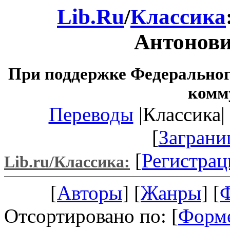
Lib.Ru
/
Классика
Антонов
При поддержке Федеральног
комм
Переводы
|Классика| 
[
Заграни
[
Регистрац
Lib.ru/Классика:
[
Авторы
] [
Жанры
] [
Отсортировано по: [
Форм