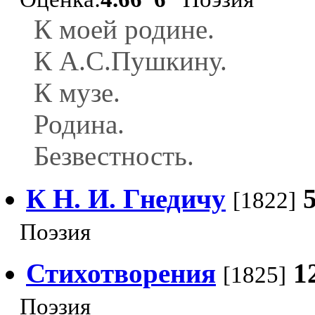
К моей родине.
К А.С.Пушкину.
К музе.
Родина.
Безвестность.
К Н. И. Гнедичу
[1822]
Поэзия
Стихотворения
1
[1825]
Поэзия