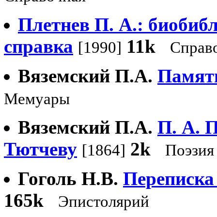
Плетнев П. А.: биобиб
справка
11k
[1990]
Справ
Вяземский П.А.
Памяти
Мемуары
Вяземский П.А.
П. А. 
Тютчеву
2k
[1864]
Поэзия
Гоголь Н.В.
Переписка
165k
Эпистолярий