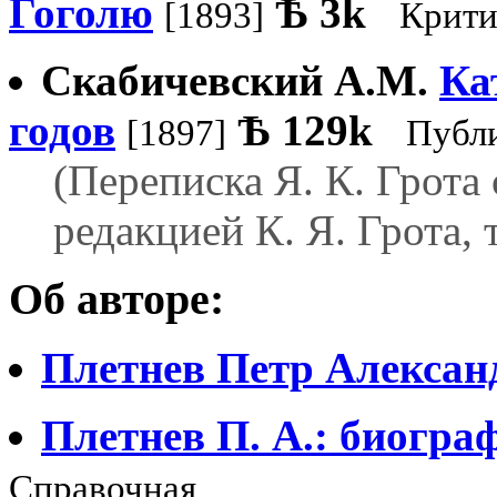
Гоголю
Ѣ
3k
[1893]
Крити
Скабичевский А.М.
Ка
годов
Ѣ
129k
[1897]
Публ
(Переписка Я. К. Грота 
редакцией К. Я. Грота, т
Об авторе:
Плетнев Петр Алексан
Плетнев П. А.: биогра
Справочная