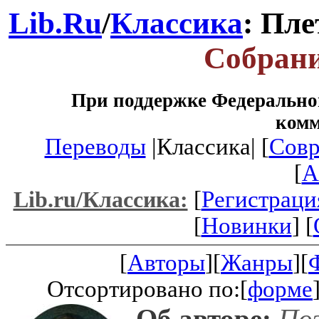
Lib.Ru
/
Классика
: Пл
Собрани
При поддержке Федеральног
ком
Переводы
|Классика| [
Совр
[
A
[
Регистраци
Lib.ru/Классика:
[
Новинки
] [
[
Авторы
][
Жанры
][
Отсортировано по:[
форме
Об авторе:
Поэ