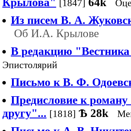
Крылова"
64k
[1847]
Оце
Из писем В. А. Жуковс
Об И.А. Крылове
В редакцию "Вестник
Эпистолярий
Письмо к В. Ф. Одоевс
Предисловие к роману 
другу"...
Ѣ
28k
[1818]
Ме
Письмо к А. В. Никите