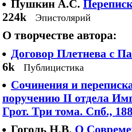
Пушкин А.С.
Переписк
224k
Эпистолярий
О творчестве автора:
Договор Плетнева с П
6k
Публицистика
Сочинения и переписка
поручению II отдела Имп
Грот. Три тома. Спб., 188
Гоголь Н.В.
О Совреме