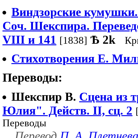
Виндзорские кумушки. 
Соч. Шекспира. Переведе
VIII и 141
Ѣ
2k
[1838]
Кр
Стихотворения Е. Мил
Переводы:
Шекспир В.
Сцена из 
Юлия". Действ. II, сц. 2
Переводы
Перевод
П. А. Плетнев