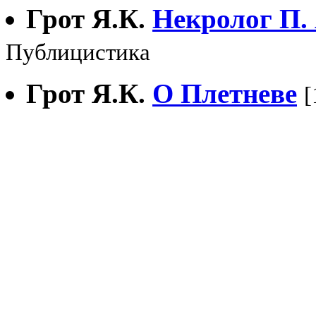
Грот Я.К.
Некролог П.
Публицистика
Грот Я.К.
О Плетневе
[