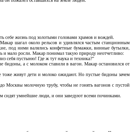
тва он пожалел оставшихся на земле людей.
ть себе жизнь под золотыми головами храмов и вождей.
 Макар шагал около рельсов и удивлялся частым станционным
дкие, под ними валялись конфетные бумажки, винные бутылки,
сь и мало росли. Макар понимал такую природу неотчетливо:
лиз себя пустыню! Где ж тут наука и техника?"
 бидоны, а с молоком ставили в вагон. Макар остановился от
оде тоже живут дети и молоко ожидают. Но пустые бидоны зачем
до Москвы молочную трубу, чтобы не гонять вагонов с пустой
ам сидят умнейшие люди, и они заведуют всеми починками.