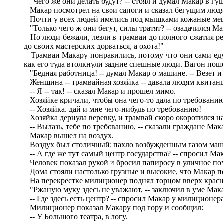
"Чего же они делать будут? -- стоял и думал Макар в гу
Макар посмотрел на свои сапоги и сказал бегущим людям
Почти у всех людей имелись под мышками кожаные мешки
"Только чего ж они бегут, силы тратят? -- озадачился Ма
Но люди бежали, лезли в трамваи до полного сжатия ресс
до своих мастерских дорваться, а охота!"
Трамваи Макару понравились, потому что они сами едут, 
как его туда втолкнули задние спешные люди. Вагон пош
"Бедная работница! -- думал Макар о машине. -- Везет и
Женщина -- трамвайная хозяйка -- давала людям квитанци
-- Я -- так! -- сказал Макар и прошел мимо.
Хозяйке кричали, чтобы она чего-то дала по требованию, 
-- Хозяйка, дай и мне чего-нибудь по требованию!
Хозяйка дернула веревку, и трамвай скоро окоротился на
-- Вылазь, тебе по требованию, -- сказали граждане Мак
Макар вышел на воздух.
Воздух был столичный: пахло возбужденным газом маш
-- А где же тут самый центр государства? -- спросил Ма
Человек показал рукой и бросил папиросу в уличное пом
Дома стояли настолько грузные и высокие, что Макар по
На перекрестке милиционер поднял торцом вверх красную
"Ржаную муку здесь не уважают, -- заключил в уме Мака
-- Где здесь есть центр? -- спросил Макар у милиционера
Милиционер показал Макару под гору и сообщил:
-- У Большого театра, в логу.