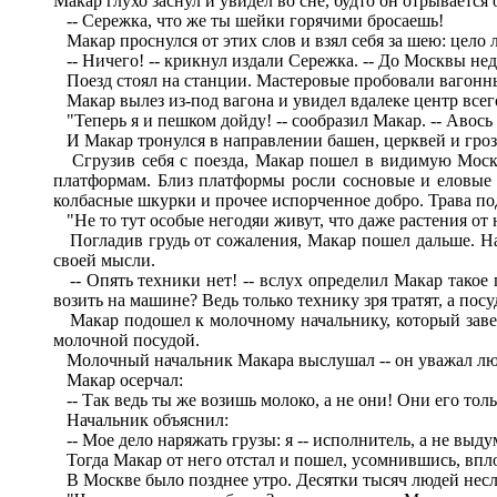
Макар глухо заснул и увидел во сне, будто он отрывается
-- Сережка, что же ты шейки горячими бросаешь!
Макар проснулся от этих слов и взял себя за шею: цело л
-- Ничего! -- крикнул издали Сережка. -- До Москвы неда
Поезд стоял на станции. Мастеровые пробовали вагонны
Макар вылез из-под вагона и увидел вдалеке центр всего
"Теперь я и пешком дойду! -- сообразил Макар. -- Авось
И Макар тронулся в направлении башен, церквей и грозн
Сгрузив себя с поезда, Макар пошел в видимую Москву
платформам. Близ платформы росли сосновые и еловые 
колбасные шкурки и прочее испорченное добро. Трава под
"Не то тут особые негодяи живут, что даже растения от н
Погладив грудь от сожаления, Макар пошел дальше. На
своей мысли.
-- Опять техники нет! -- вслух определил Макар такое 
возить на машине? Ведь только технику зря тратят, а посу
Макар подошел к молочному начальнику, который заведо
молочной посудой.
Молочный начальник Макара выслушал -- он уважал люде
Макар осерчал:
-- Так ведь ты же возишь молоко, а не они! Они его тол
Начальник объяснил:
-- Мое дело наряжать грузы: я -- исполнитель, а не выд
Тогда Макар от него отстал и пошел, усомнившись, впл
В Москве было позднее утро. Десятки тысяч людей несли