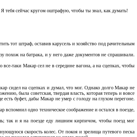
Я тебя сейчас кругом оштрафую, чтобы ты знал, как думать!
ить тот штраф, оставив карусель и хозяйство под рачительным
азу похож на батрака, и у него даже документов не спрашивали.
все-таки Макар сел не в середине вагона, а на сцепках, чтобы
ар сидел на сцепках и думал, что мог. Однако долго Макар не
жению, была советская, твердая власть, которая теперь и вовсе
е есть буфет, дабы Макар не умер с голоду на глухом перегоне.
ар вспомнил одно техническое соображение и остался в поезде,
шь; так и я на поезде еду лишним кирпичом, чтобы поезд мог
лнующуюся скорость колес. От покоя и зрелища путевого песка