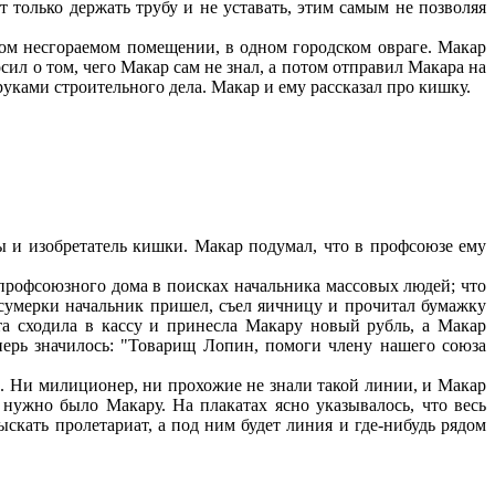
т только держать трубу и не уставать, этим самым не позволяя
ом несгораемом помещении, в одном городском овраге. Макар
сил о том, чего Макар сам не знал, а потом отправил Макара на
руками строительного дела. Макар и ему рассказал про кишку.
 и изобретатель кишки. Макар подумал, что в профсоюзе ему
профсоюзного дома в поисках начальника массовых людей; что
В сумерки начальник пришел, съел яичницу и прочитал бумажку
а сходила в кассу и принесла Макару новый рубль, а Макар
еперь значилось: "Товарищ Лопин, помоги члену нашего союза
 Ни милиционер, ни прохожие не знали такой линии, и Макар
 нужно было Макару. На плакатах ясно указывалось, что весь
скать пролетариат, а под ним будет линия и где-нибудь рядом