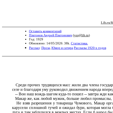
Lib.ru/
Оставить комментарий
Платонов Андрей Платонович
(
yes@lib.ru
)
Год: 1929
Обновлено: 14/05/2026. 38k.
Статистика.
Рассказ
:
Проза
,
Юмор и сатира
Рассказы 1920-х годов
Среди прочих трудящихся масс жили два члена госуда
селе и благодаря уму руководил движением народа вперед
-- Вон наш вождь шагом куда-то пошел -- завтра жди как
Макар же, как любой мужик, больше любил промыслы, чем
Не взяв разрешения у товарища Чумового, Макар орга
карусели сплошной тучей и ожидал бури, которая могла б
луга и там заблудился в мокрых местах. Если б народ б