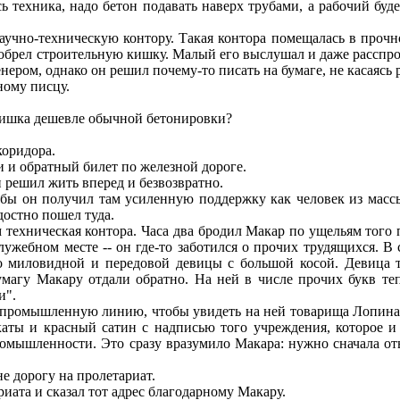
ь техника, надо бетон подавать наверх трубами, а рабочий буде
чно-техническую контору. Такая контора помещалась в прочн
изобрел строительную кишку. Малый его выслушал и даже расспро
ером, однако он решил почему-то писать на бумаге, не касаясь 
ному писцу.
 кишка дешевле обычной бетонировки?
коридора.
 и обратный билет по железной дороге.
н решил жить вперед и безвозвратно.
ы он получил там усиленную поддержку как человек из массы
достно пошел туда.
ехническая контора. Часа два бродил Макар по ущельям того 
служебном месте -- он где-то заботился о прочих трудящихся. 
о миловидной и передовой девицы с большой косой. Девица т
Бумагу Макару отдали обратно. На ней в числе прочих букв т
и".
 промышленную линию, чтобы увидеть на ней товарища Лопина.
каты и красный сатин с надписью того учреждения, которое и
омышленности. Это сразу вразумило Макара: нужно сначала оты
е дорогу на пролетариат.
ата и сказал тот адрес благодарному Макару.