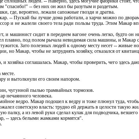
ще сплошных людей. -- Наверно, здесь могучие фабрики стоят, чт
 "спасибо!" -- без них он жил бы разутым и раздетым.
, где, вероятно, лежали сапожные гвозди и дратва.
кар. -- Пускай бы лучше дома работали, а харчи можно по двора
ор и не жалели своего тела ради пользы труда. Этим Макар впо
и машинист сидит в переднем вагоне очень легко, будто он ниче
ел плавно, под полом рычала невидимая сила машины, и Макар с
 тужится. Зато полезных людей к одному месту несет -- живые но
и, но Макар, чтобы не затруднять хозяйку, отказался от квитан
и хозяйка соглашалась. Макар, чтобы проверить, чего здесь дают
 месте.
ару и вытолкнули его своим напором.
ин, чугунной пылью трамвайных тормозов.
кар нечаянного человека.
ойное ведро. Макар подошел к ведру и тоже плюнул туда, чтобы 
жалел советскую власть: трудно ей держать в целости такую ж
 палку, а из левой руки сделал кулак для подводчика, везшего
р, -- здесь белыми жамками кормятся".
.