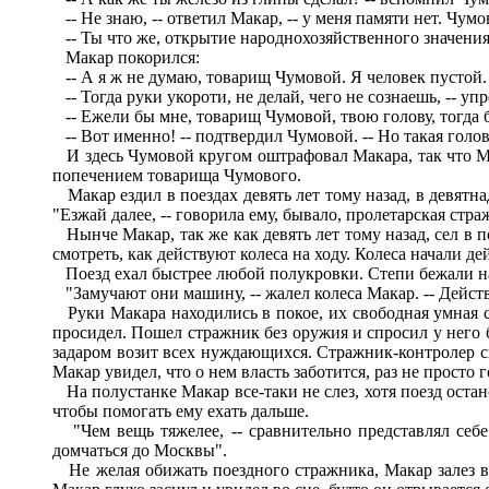
-- Не знаю, -- ответил Макар, -- у меня памяти нет. Чумо
-- Ты что же, открытие народнохозяйственного значения 
Макар покорился:
-- А я ж не думаю, товарищ Чумовой. Я человек пустой.
-- Тогда руки укороти, не делай, чего не сознаешь, -- у
-- Ежели бы мне, товарищ Чумовой, твою голову, тогда бы
-- Вот именно! -- подтвердил Чумовой. -- Но такая голов
И здесь Чумовой кругом оштрафовал Макара, так что Ма
попечением товарища Чумового.
Макар ездил в поездах девять лет тому назад, в девятна
"Езжай далее, -- говорила ему, бывало, пролетарская страж
Нынче Макар, так же как девять лет тому назад, сел в п
смотреть, как действуют колеса на ходу. Колеса начали дей
Поезд ехал быстрее любой полукровки. Степи бежали на
"Замучают они машину, -- жалел колеса Макар. -- Действи
Руки Макара находились в покое, их свободная умная си
просидел. Пошел стражник без оружия и спросил у него би
задаром возит всех нуждающихся. Стражник-контролер ска
Макар увидел, что о нем власть заботится, раз не просто 
На полустанке Макар все-таки не слез, хотя поезд остан
чтобы помогать ему ехать дальше.
"Чем вещь тяжелее, -- сравнительно представлял себе 
домчаться до Москвы".
Не желая обижать поездного стражника, Макар залез в 