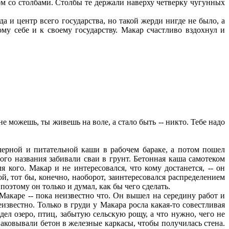
ом со столбами. Столбы те держали наверху четверку чугунных
 и центр всего государства, но такой жерди нигде не было, а
му себе и к своему государству. Макар счастливо вздохнул и
не можешь, ты живешь на воле, а стало быть -- никто. Тебе надо
ерной и питательной каши в рабочем бараке, а потом пошел
ого названия забивали сваи в грунт. Бетонная каша самотеком
 кого. Макар и не интересовался, что кому достанется, -- он
, тот бы, конечно, наоборот, заинтересовался распределением
поэтому он только и думал, как бы чего сделать.
акаре -- пока неизвестно что. Он вышел на середину работ и
еизвестно. Только в груди у Макара росла какая-то совестливая
дел озеро, птиц, забытую сельскую рощу, а что нужно, чего не
апаковывали бетон в железные каркасы, чтобы получилась стена.