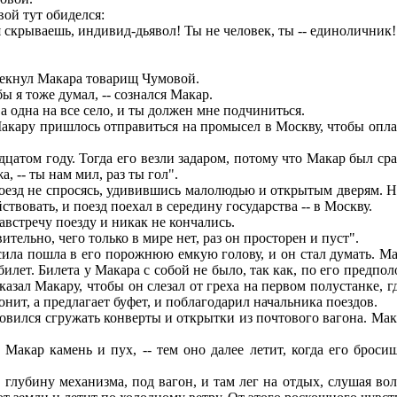
вой тут обиделся:
скрываешь, индивид-дьявол! Ты не человек, ты -- единоличник! 
прекнул Макара товарищ Чумовой.
 я тоже думал, -- сознался Макар.
а одна на все село, и ты должен мне подчиниться.
кару пришлось отправиться на промысел в Москву, чтобы оплат
дцатом году. Тогда его везли задаром, потому что Макар был ср
а, -- ты нам мил, раз ты гол".
оезд не спросясь, удивившись малолюдью и открытым дверям. Но 
ствовать, и поезд поехал в середину государства -- в Москву.
встречу поезду и никак не кончались.
тельно, чего только в мире нет, раз он просторен и пуст".
ла пошла в его порожнюю емкую голову, и он стал думать. Мак
лет. Билета у Макара с собой не было, так как, по его предполо
зал Макару, чтобы он слезал от греха на первом полустанке, гд
гонит, а предлагает буфет, и поблагодарил начальника поездов.
овился сгружать конверты и открытки из почтового вагона. Мак
Макар камень и пух, -- тем оно далее летит, когда его броси
глубину механизма, под вагон, и там лег на отдых, слушая во