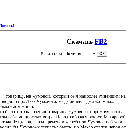
Помощь
]
Скачать
FB2
Ваша оценка:
 -- товарищ Лев Чумовой, который был наиболее умнейшим на
говорило про Льва Чумового, когда он шел где-либо мимо:
олым умом живет...
его была, по заключению товарища Чумового, порожняя голова.
гом себя мощностью ветра. Народ собрался вокруг Макаровой
 стоял без делов, а тем временем жеребенок Чумового сбежал в
озволил бы Чумовому терпеть убыток, но Макар отвлек народ от