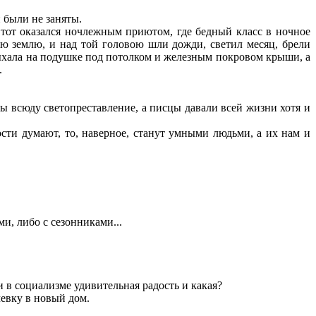
 были не заняты.
тот оказался ночлежным приютом, где бедный класс в ночное
ю землю, и над той головою шли дожди, светил месяц, брели
отдыхала на подушке под потолком и железным покровом крыши, а
.
ы всюду светопреставление, а писцы давали всей жизни хотя и
сти думают, то, наверное, станут умными людьми, а их нам и
ми, либо с сезонниками...
и в социализме удивительная радость и какая?
чевку в новый дом.