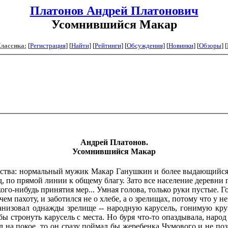
Платонов Андрей Платонович
Усомнившийся Макар
Классика:
[
Регистрация
]
[
Найти
] [
Рейтинги
] [
Обсуждения
] [
Новинки
] [
Обзоры
] [
Андрей Платонов.
Усомнившийся Макар
рства: нормальный мужик Макар Ганушкин и более выдающийся
, по прямой линии к общему благу. Зато все население деревни 
ого-нибудь принятия мер... Умная голова, только руки пустые. Г
 пахоту, и заботился не о хлебе, а о зрелищах, потому что у н
низовал однажды зрелище -- народную карусель, гонимую кру
ы стронуть карусель с места. Но буря что-то опаздывала, народ
ыл на покое, то он сразу поймал бы жеребенка Чумового и не п