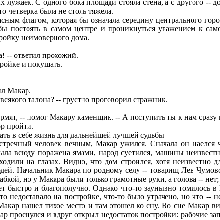
лужаек. С одного бока площади стояла стена, а с другого -- д
о четверка была не столь тяжела.
ым флагом, которая бы означала середину центрального города
бы постоять в самом центре и проникнуться уважением к само
тройку неимоверного дома.
а! -- ответил прохожий.
ройке и покушать.
ил Макар.
 всякого талона? -- грустно проговорил стражник.
рмят, -- помог Макару каменщик. -- А поступить ты к нам сразу 
ор пройти.
ть в себе жизнь для дальнейшей лучшей судьбы.
тречный человек вечным, Макар ужился. Сначала он наелся ч
была всюду поражена ямами, народ суетился, машины неизвестн
дили на глазах. Видно, что дом строился, хотя неизвестно для
дей. Начальник Макара по родному селу -- товарищ Лев Чумовой
кой, но у Макара были только грамотные руки, а голова -- нет; 
 быстро и благополучно. Однако что-то заунывно томилось в М
о недоставало на постройке, что-то было утрачено, но что -- н
Макар нашел тихое место и там отошел ко сну. Во сне Макар ви
акар проснулся и вдруг открыл недостаток постройки: рабочие з