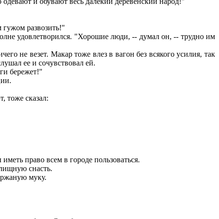
о одевают и обувают весь далекий деревенский народ!"
м гужом развозить!"
лне удовлетворился. "Хорошие люди, -- думал он, -- трудно им
го не везет. Макар тоже влез в вагон без всякого усилия, так
лушал ее и сочувствовал ей.
ги бережет!"
ции.
, тоже сказал:
иметь право всем в городе пользоваться.
илищную снасть.
 ржаную муку.