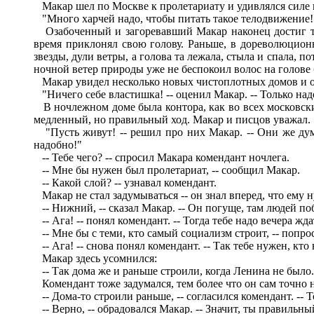
Макар шел по Москве к пролетариату и удивлялся силе г
"Много харчей надо, чтобы питать такое телодвижение!" 
Озабоченный и загоревавший Макар наконец достиг тог
время приклонял свою голову. Раньше, в дореволюцион
звезды, дули ветры, а голова та лежала, стыла и спала,
ночной ветер природы уже не беспокоил волос на голове 
Макар увидел несколько новых чистоплотных домов и ос
"Ничего себе властишка! -- оценил Макар. -- Только надо
В ночлежном доме была контора, как во всех московских
медленный, но правильный ход. Макар и писцов уважал.
"Пусть живут! -- решил про них Макар. -- Они же дума
надобно!"
-- Тебе чего? -- спросил Макара комендант ночлега.
-- Мне бы нужен был пролетариат, -- сообщил Макар.
-- Какой слой? -- узнавал комендант.
Макар не стал задумываться -- он знал вперед, что ему 
-- Нижний, -- сказал Макар. -- Он погуще, там людей поб
-- Ага! -- понял комендант. -- Тогда тебе надо вечера жд
-- Мне бы с теми, кто самый социализм строит, -- попро
-- Ага! -- снова понял комендант. -- Так тебе нужен, кто
Макар здесь усомнился:
-- Так дома же и раньше строили, когда Ленина не было.
Комендант тоже задумался, тем более что он сам точно не
-- Дома-то строили раньше, -- согласился комендант. -- Т
-- Верно, -- обрадовался Макар. -- Значит, ты правильн