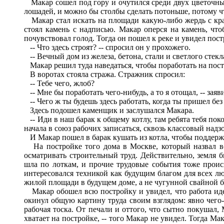
Макар сошел под гору и очутился среди двух цветочных 
лошадей, и можно бы столбы сделать потоньше, потому чт
Макар стал искать на площади какую-либо жердь с красн
стоял камень с надписью. Макар оперся на камень, что
почувствовал голод. Тогда он пошел к реке и увидел пос
-- Что здесь строят? -- спросил он у прохожего.
-- Вечный дом из железа, бетона, стали и светлого стекл
Макар решил туда наведаться, чтобы поработать на пост
В воротах стояла стража. Стражник спросил:
-- Тебе чего, жлоб?
-- Мне бы поработать чего-нибудь, а то я отощал, -- заяв
-- Чего ж ты будешь здесь работать, когда ты пришел без
Здесь подошел каменщик и заслушался Макара.
-- Иди в наш барак к общему котлу, там ребята тебя поко
начала в союз рабочих записаться, сквозь классовый надз
И Макар пошел в барак кушать из котла, чтобы поддержа
На постройке того дома в Москве, который назвал вс
осматривать строительный труд. Действительно, земля 
шла по лоткам, и прочие трудовые события тоже происхо
интересовался техникой как будущим благом для всех лю
жилой площади в будущем доме, а не чугунной свайной баб
Макар обошел всю постройку и увидел, что работа идет
окинул общую картину труда своим взглядом: явно чего-т
рабочая тоска. От печали и оттого, что сытно покушал, 
хватает на постройке, -- того Макар не увидел. Тогда М