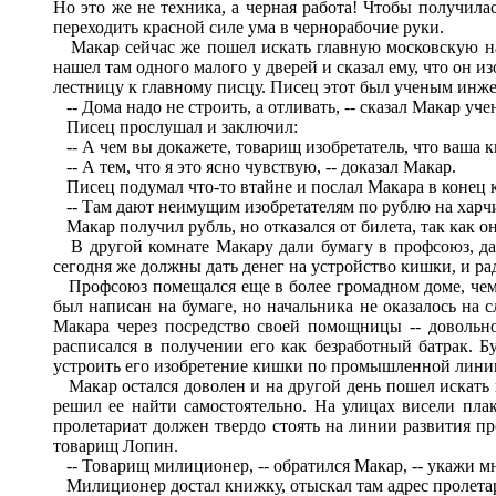
Но это же не техника, а черная работа! Чтобы получилас
переходить красной силе ума в чернорабочие руки.
Макар сейчас же пошел искать главную московскую нау
нашел там одного малого у дверей и сказал ему, что он 
лестницу к главному писцу. Писец этот был ученым инжен
-- Дома надо не строить, а отливать, -- сказал Макар уче
Писец прослушал и заключил:
-- А чем вы докажете, товарищ изобретатель, что ваша
-- А тем, что я это ясно чувствую, -- доказал Макар.
Писец подумал что-то втайне и послал Макара в конец 
-- Там дают неимущим изобретателям по рублю на харчи
Макар получил рубль, но отказался от билета, так как о
В другой комнате Макару дали бумагу в профсоюз, даб
сегодня же должны дать денег на устройство кишки, и ра
Профсоюз помещался еще в более громадном доме, чем т
был написан на бумаге, но начальника не оказалось на 
Макара через посредство своей помощницы -- довольн
расписался в получении его как безработный батрак. 
устроить его изобретение кишки по промышленной лини
Макар остался доволен и на другой день пошел искать
решил ее найти самостоятельно. На улицах висели пла
пролетариат должен твердо стоять на линии развития пр
товарищ Лопин.
-- Товарищ милиционер, -- обратился Макар, -- укажи мн
Милиционер достал книжку, отыскал там адрес пролетари