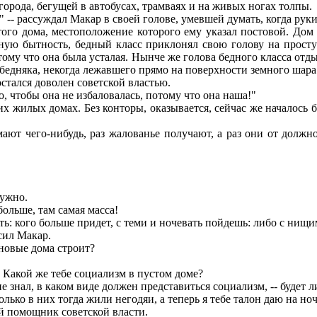
орода, бегущей в автобусах, трамваях и на живых ногах толпы.
-- рассуждал Макар в своей голове, умевшей думать, когда руки
о дома, местоположение которого ему указал постовой. Дом 
ную бытность, бедный класс приклонял свою голову на просту
 потому что она была усталая. Нынче же голова бедного класса 
бедняка, некогда лежавшего прямо на поверхности земного шара
тался доволен советской властью.
, чтобы она не избаловалась, потому что она наша!"
 жилых домах. Без конторы, оказывается, сейчас же началось б
ют чего-нибудь, раз жалованье получают, а раз они от должно
нужно.
ольше, там самая масса!
ать: кого больше придет, с теми и ночевать пойдешь: либо с нищи
сил Макар.
 новые дома строит?
 Какой же тебе социализм в пустом доме?
 знал, в каком виде должен представиться социализм, -- будет л
олько в них тогда жили негодяи, а теперь я тебе талон даю на но
ый помощник советской власти.