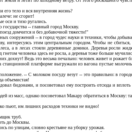
 от земли и летит по холодному ветру. От этого роскошного чувс
и его тело и вся внутренняя жизнь?
лече: не сгорит!
е оси и тихо ругались.
 государства -- главный город Москву.
 поезд домчится и без добавочной тяжести!"
ых сооружений -- в город чудес науки и техники, чтобы добыва
, интересуясь этим центральным городом. Чтобы не сбиться,
леса, а в лесах стояли деревянные домики. Деревья росли жи
 гнетом человека здесь не росла, а деревья тоже больше мучили
их дохнут! Ведь это весьма печально: человек живет и рожает б
 станционной платформе выгружали из вагона пустые молочные
положение. -- С молоком посуду везут -- это правильно: в гор
да объемистая!
вал бидонами, и посоветовал ему построить отсюда и вплоть 
й из масс, однако посоветовал Макару обратиться в Москву: т
ько пьют, им лишних расходов техники не видно!
умщик труб.
оть до Москвы.
сь по улицам, словно крестьяне на уборку урожая.