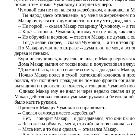
покоя и тем помог Чумовому потерпеть ущерб.
Чумовой сам не погнался за жеребенком, а подошел к Мак
-- Ты народ здесь отвлекаешь, а у меня за жеребенком пог
Макар очнулся от задумчивости, потому что догадался. 
-- Не горюй, -- сказал Макар товарищу Чумовому, -- я те
-- Как? -- спросил Чумовой, потому что не знал, как св
-- Из обручей и веревок, -- ответил Макар, не думая, а 
-- Тогда делай скорее, -- сказал Чумовой, -- а то я тебя
Но Макар думал не о штрафе -- думать он не мог, а вспо
дерева и пеньки.
Бури не случилось, карусель не шла, и Макар вернулся к
Дома Макар выпил от тоски воды и почувствовал вяжущ
"Должно быть, оттого и железа нету, -- догадался Макар,
Ночью Макар полез в сухой, заглохший колодезь и про
боялся, что погибнет гражданин помимо фронта социали
вытащили и прокляли за тяжесть, а товарищ Чумовой по
Однако Макар ему не внял и через неделю сделал из руд
Макар действовал своими умными руками и безмолвной го
было катить руками.
Пришел к Макару Чумовой и спрашивает:
-- Сделал самоход вместо жеребенка?
-- Нет, -- говорит Макар, -- я догадывался, что они бы до
-- Чего же ты обманул меня, стихийная твоя голова! -- 
-- Мяса нет, а то бы я сделал, -- отказался Макар.
-- А как же ты железо из глины сделал? -- вспомнил Чум