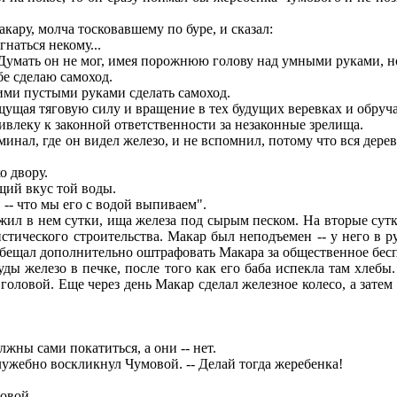
ару, молча тосковавшему по буре, и сказал:
наться некому...
Думать он не мог, имея порожнюю голову над умными руками, но 
бе сделаю самоход.
оими пустыми руками сделать самоход.
ощущая тяговую силу и вращение в тех будущих веревках и обруча
 привлеку к законной ответственности за незаконные зрелища.
минал, где он видел железо, и не вспомнил, потому что вся дер
о двору.
ий вкус той воды.
 -- что мы его с водой выпиваем".
жил в нем сутки, ища железа под сырым песком. На вторые су
стического строительства. Макар был неподъемен -- у него в 
обещал дополнительно оштрафовать Макара за общественное бес
ы железо в печке, после того как его баба испекла там хлебы.
ловой. Еще через день Макар сделал железное колесо, а затем 
лжны сами покатиться, а они -- нет.
служебно воскликнул Чумовой. -- Делай тогда жеребенка!
овой.