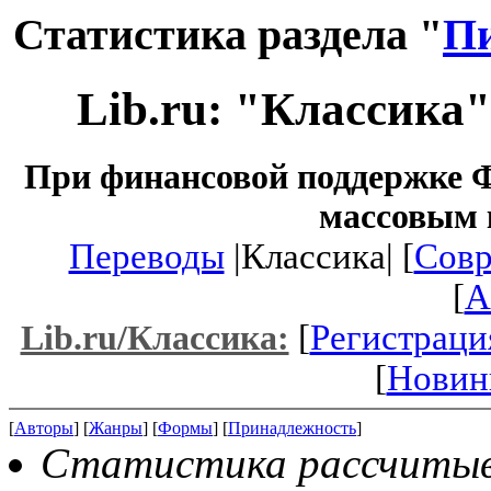
Статистика раздела "
Пи
Lib.ru: "Классика
При финансовой поддержке Ф
массовым 
Переводы
|Классика| [
Совр
[
A
[
Регистраци
Lib.ru/Классика:
[
Новин
[
Авторы
] [
Жанры
] [
Формы
] [
Принадлежность
]
Статистика рассчитывае