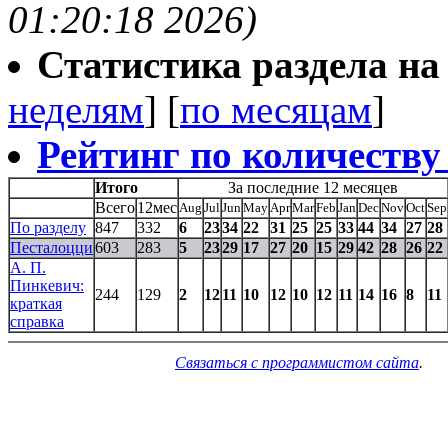
01:20:18 2026)
Статистика раздела на t
неделям
] [
по месяцам
]
Рейтинг по количеству
Итого
За последние 12 месяцев
Всего
12мес
Aug
Jul
Jun
May
Apr
Mar
Feb
Jan
Dec
Nov
Oct
Sep
По разделу
847
332
6
23
34
22
31
25
25
33
44
34
27
28
Песталоцци
603
283
5
23
29
17
27
20
15
29
42
28
26
22
А. П.
Пинкевич:
244
129
2
12
11
10
12
10
12
11
14
16
8
11
краткая
справка
Связаться с программистом сайта
.