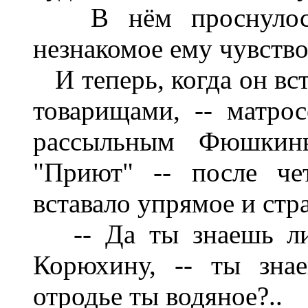
В нём проснулось 
незнакомое ему чувство
И теперь, когда он вст
товарищами, -- матр
рассыльным Фюшкины
"Приют" -- после че
вставало упрямое и стр
-- Да ты знаешь ли,
Корюхину, -- ты зна
отродье ты водяное?..