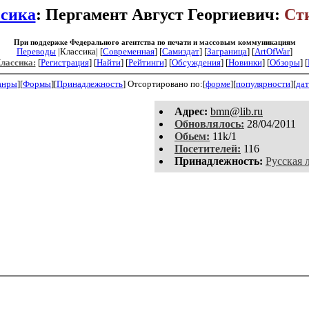
сика
: Пергамент Август Георгиевич:
Ст
При поддержке Федерального агентства по печати и массовым коммуникациям
Переводы
|Классика| [
Современная
] [
Самиздат
] [
Заграница
] [
ArtOfWar
]
Классика:
[
Регистрация
]
[
Найти
] [
Рейтинги
] [
Обсуждения
] [
Новинки
] [
Обзоры
] [
анры
][
Формы
][
Принадлежность
]
Отсортировано по:[
форме
][
популярности
][
дат
Aдpeс:
bmn@lib.ru
Обновлялось:
28/04/2011
Обьем:
11k/1
Посетителей:
116
Принадлежность:
Русская 