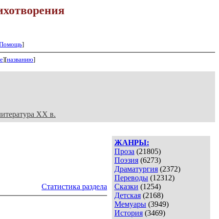
ихотворения
Помощь
]
е
][
названию
]
литература XX в.
ЖАНРЫ:
Проза
(21805)
Поэзия
(6273)
Драматургия
(2372)
Переводы
(12312)
Статистика раздела
Сказки
(1254)
Детская
(2168)
Мемуары
(3949)
История
(3469)