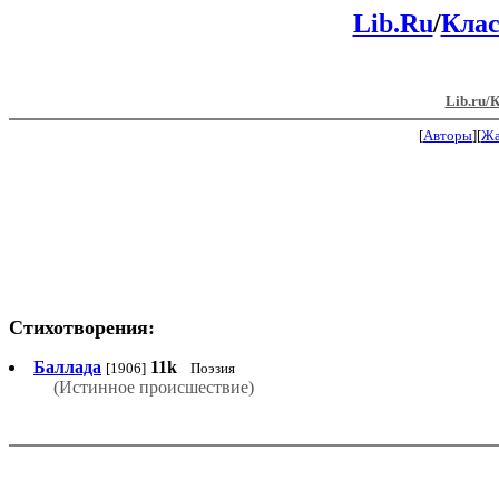
Lib.Ru
/
Клас
Lib.ru/
[
Авторы
][
Ж
Стихотворения:
Баллада
11k
[1906]
Поэзия
(Истинное происшествие)