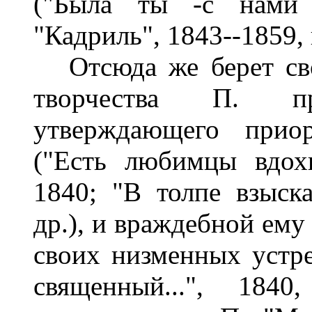
("Была ты -с нами н
"Кадриль", 1843--1859, 
Отсюда же берет сво
творчества П. про
утверждающего приор
("Есть любимцы вдохн
1840; "В толпе взыска
др.), и враждебной ему
своих низменных устре
священный...", 18