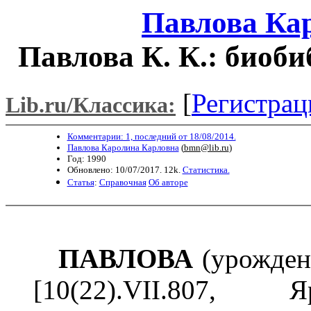
Павлова Ка
Павлова К. К.: биоб
[
Регистрац
Lib.ru/Классика:
Комментарии: 1, последний от 18/08/2014.
Павлова Каролина Карловна
(
bmn@lib.ru
)
Год: 1990
Обновлено: 10/07/2017. 12k.
Статистика.
Статья
:
Справочная
Об авторе
ПАВЛОВА
(урожде
[10(22).VII.807, Яр