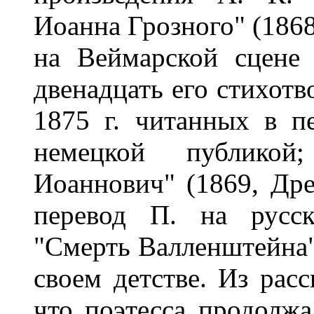
Иоанна Грозного" (1868
на Веймарской сцене 
двенадцать его стихотв
1875 г. читанных в п
немецкой публико
Иоаннович" (1869, Дре
перевод П. на русс
"Смерть Валленштейна";
своем детстве. Из расс
что поэтесса продолжа