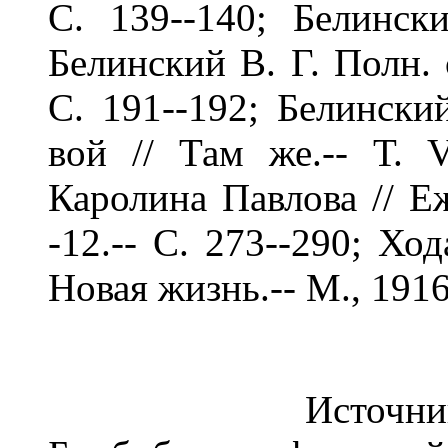
С. 139--140; Белинск
Белинский В. Г. Полн. со
С. 191--192; Белински
вой // Там же.-- Т. V
Каролина Павлова // Еж
-12.-- С. 273--290; Хо
Новая жизнь.-- М., 1916
Источник: "Р