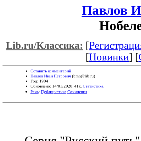
Павлов И
Нобеле
[
Регистраци
Lib.ru/Классика:
[
Новинки
] [
Оставить комментарий
Павлов Иван Петрович
(
bmn@lib.ru
)
Год: 1904
Обновлено: 14/01/2020. 41k.
Статистика.
Речь
:
Публицистика
Сочинения
Серия "Русский путь"