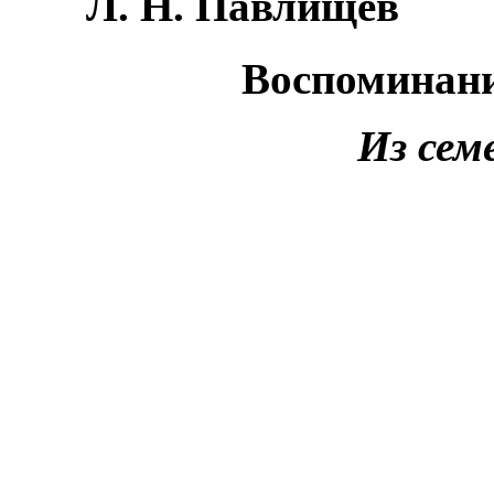
Л.
Н. Павлищев
Воспоминан
Из сем