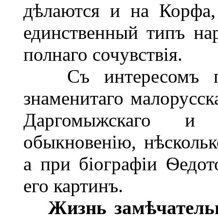
дѣлаются и на Корфа,
единственный типъ на
полнаго сочувствія.
Съ интересомъ про
знаменитаго малорусск
Даргомыжскаго и
обыкновенію, нѣскольк
а при біографіи Ѳедот
его картинъ.
Жизнь замѣчатель