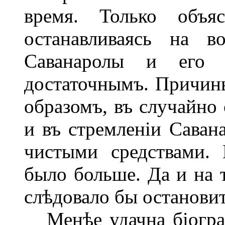
время. Только объяс
останавливаясь на в
Саванаролы и его р
достаточнымъ. Причины
образомъ, въ случайно
и въ стремленіи Саван
чистыми средствами.
было больше. Да и на т
слѣдовало бы останови
Менѣе удачна біограф