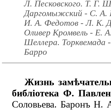
Л. Песковского. Т. Г. Ш
Даргомыжский - С. А. Б
И. А. Федотов - Л. К. 
Оливер Кромвель - Е. А
Шеллера. Торквемада -
Барро
Жизнь замѣчатель
библіотека Ф. Павле
Соловьева. Баронъ Н. А