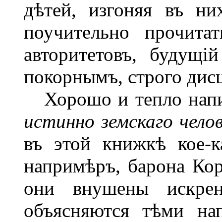
дѣтей, изгоняя въ ни
поучительно прочита
авторитетовъ, будущі
покорнымъ, строго дис
Хорошо и тепло напис
истинно земскаго чело
въ этой книжкѣ кое-к
напримѣръ, барона Кор
они внушены искрен
объясняются тѣми на