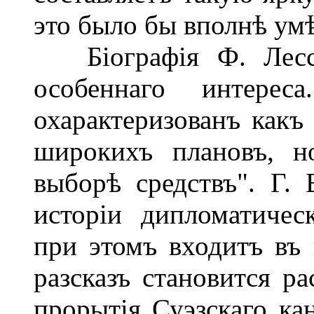
это было бы вполнѣ умѣ
Біографія Ф. Лессеп
особеннаго интерес
охарактеризованъ какъ
широкихъ плановъ, н
выборѣ средствъ". Г. 
исторіи дипломатичес
при этомъ входитъ въ 
разсказъ становится ра
прорытія Суэзскаго ка