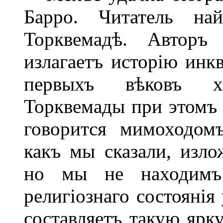
Барро. Читатель на
Торквемадѣ. Авторъ
излагаетъ исторію инкв
первыхъ вѣковъ хр
Торквемады при этомъ 
говорится мимоходомъ
какъ мы сказали, изло
но мы не находимъ 
религіознаго состоянія
составляетъ такую ярку