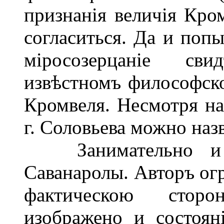
признанія величія Кро
согласиться. Да и поп
міросозерцаніе сви
извѣстномъ философском
Кромвеля. Несмотря на
г. Соловьева можно наз
Занимательно и пр
Саванаролы. Авторъ ог
фактическою сторо
изображено и состоян