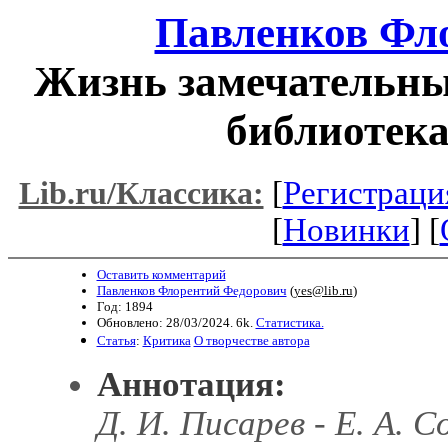
Павленков Фл
Жизнь замечательны
библиотека
[
Регистраци
Lib.ru/Классика:
[
Новинки
] [
Оставить комментарий
Павленков Флорентий Федорович
(
yes@lib.ru
)
Год: 1894
Обновлено: 28/03/2024. 6k.
Статистика.
Статья
:
Критика
О творчестве автора
Аннотация:
Д. И. Писарев - Е. А. С