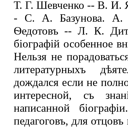
Т. Г. Шевченко -- В. И.
- С. А. Базунова. А.
Ѳедотовъ -- Л. К. Ди
біографій особенное в
Нельзя не порадоватьс
литературныхъ дѣят
дождался если не полно
интересной, съ зн
написанной біографі
педагоговъ, для отцовъ