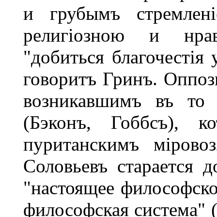
и грубымъ стремлені
религіозною и нра
"добиться благочестія 
говоритъ Гринъ. Оппоз
возникавшимъ въ то 
(Бэконъ, Гоббсъ), 
пуританскимъ міровоз
Соловьевъ старается д
"настоящее философско
философская система" (