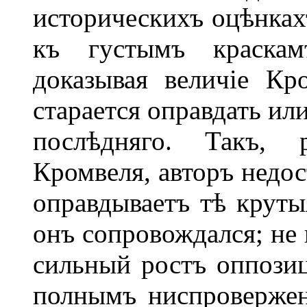
историческихъ оцѣнкахъ
къ густымъ краскам
доказывая величіе Кр
старается оправдать ил
послѣдняго. Такъ, р
Кромвеля, авторъ недос
оправдываетъ тѣ круты
онъ сопровождался; не 
сильный ростъ оппозиц
полнымъ ниспровержен