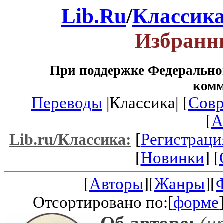
Lib.Ru
/
Классик
Избранн
При поддержке Федеральног
ком
Переводы
|Классика| [
Совр
[
A
[
Регистраци
Lib.ru/Классика:
[
Новинки
] [
[
Авторы
][
Жанры
][
Отсортировано по:[
форме
Об авторе:
(и