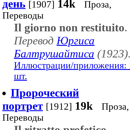
день
14k
[1907]
Проза,
Переводы
Il giorno non restituito
.
Перевод
Юргиса
Балтрушайтиса
(1923)
Иллюстрации/приложения: 
шт.
Пророческий
портрет
19k
[1912]
Проза,
Переводы
Il ritratto profetico
.