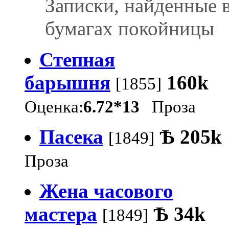
Записки, найденные 
бумагах покойницы
Степная
барышня
160k
[1855]
Оценка:
6.72*13
Проза
Пасека
Ѣ
205k
[1849]
Проза
Жена часового
мастера
Ѣ
34k
[1849]