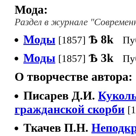
Мода:
Раздел в журнале "Современ
Моды
Ѣ
8k
[1857]
Пу
Моды
Ѣ
3k
[1857]
Пу
О творчестве автора:
Писарев Д.И.
Куколь
гражданской скорби
[
Ткачев П.Н.
Неподкр