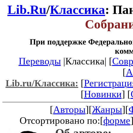
Lib.Ru
/
Классика
: Па
Собрани
При поддержке Федеральног
ком
Переводы
|Классика| [
Совр
[
A
[
Регистраци
Lib.ru/Классика:
[
Новинки
] [
[
Авторы
][
Жанры
][
Отсортировано по:[
форме
Об авторе: