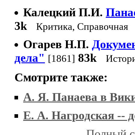
Калецкий П.И.
Пана
3k
Критика, Справочная
Огарев Н.П.
Докуме
дела"
83k
[1861]
Истор
Смотрите также:
А. Я. Панаева в Вик
Е. А. Нагродская --
Полный с