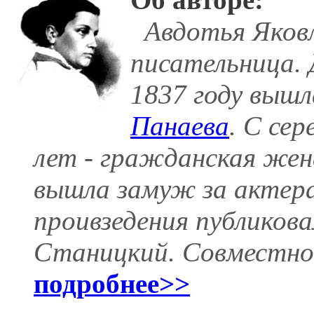
Авдотья Яковле
писательница. 
1837 году выш
Панаева
. С сер
лет - гражданская же
вышла замуж за актер
проивзедения публикова
Станицкий. Совместно
подробнее>>