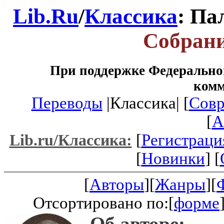
Lib.Ru
/
Классика
: Па
Собрани
При поддержке Федеральног
ком
Переводы
|Классика| [
Совр
[
A
[
Регистраци
Lib.ru/Классика:
[
Новинки
] [
[
Авторы
][
Жанры
][
Отсортировано по:[
форме
Об авторе: