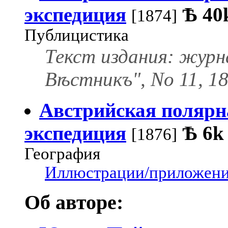
экспедиция
Ѣ
40
[1874]
Публицистика
Текст издания: журна
Вѣстникъ", No 11, 1
Австрийская полярн
экспедиция
Ѣ
6k
[1876]
География
Иллюстрации/приложения
Об авторе: