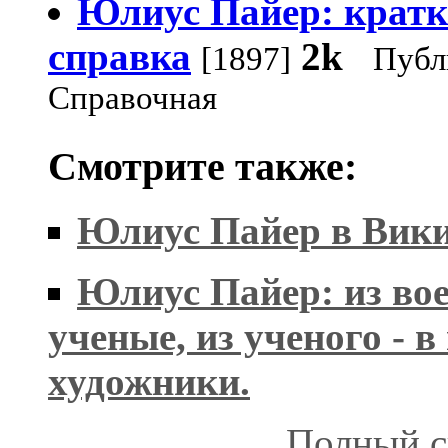
Юлиус Пайер: кратк
справка
2k
[1897]
Публ
Справочная
Смотрите также:
Юлиус Пайер в Вик
Юлиус Пайер: из вое
ученые, из ученого - в
художники.
Полный с