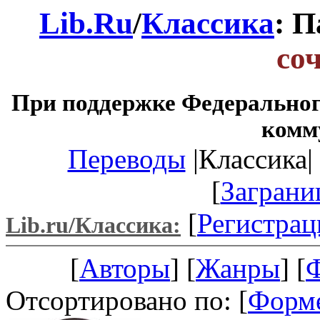
Lib.Ru
/
Классика
: 
со
При поддержке Федеральног
комм
Переводы
|Классика| 
[
Заграни
[
Регистрац
Lib.ru/Классика:
[
Авторы
] [
Жанры
] [
Отсортировано по: [
Форм