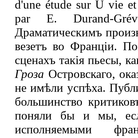
d'une étude sur U vie e
par E. Durand-Grévü
Драматическимъ произв
везетъ во Франціи. П
сценахъ такія пьесы, к
Гроза
Островскаго, ока
не имѣли успѣха. Публи
большинство критиков
поняли бы и мы, ес
исполняемыми фра