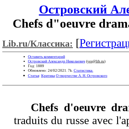
Островский Ал
Chefs d"oeuvre drama
[
Регистрац
Lib.ru/Классика:
Оставить комментарий
Островский Александр Николаевич
(
yes@lib.ru
)
Год: 1889
Обновлено: 24/02/2021. 7k.
Статистика.
Статья
:
Критика
О творчестве А. Н. Островского
Chefs d'oeuvre dr
traduits du russe avec l'