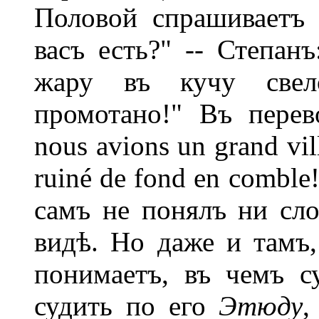
Половой спрашиваетъ 
васъ есть?" -- Степан
жару въ кучу свело
промотано!" Въ перев
nous avions un grand vill
ruiné de fond en comble
самъ не понялъ ни сло
видѣ. Но даже и тамъ,
понимаетъ, въ чемъ с
судить по его
Этюду
,