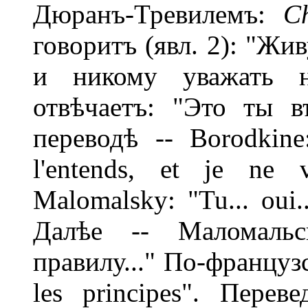
Дюранъ-Тревилемъ:
C
говоритъ (явл. 2): "Жи
и никому уважать н
отвѣчаетъ: "Это ты в
переводѣ -- Borodkine
l'entends, et je ne 
Malomalsky: "Tu... oui...
Далѣе -- Маломальск
правилу..." По-французск
les principes". Перев