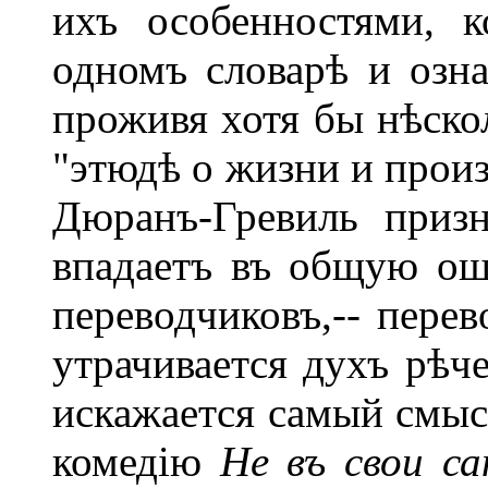
ихъ особенностями, 
одномъ словарѣ и озна
проживя хотя бы нѣскол
"этюдѣ о жизни и произ
Дюранъ-Гревиль призн
впадаетъ въ общую ош
переводчиковъ,-- перев
утрачивается духъ рѣч
искажается самый смыс
комедію
Не въ свои са