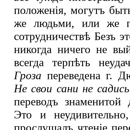
положенія, могутъ быт
же людьми, или же п
сотрудничествѣ Безъ э
никогда ничего не вый
всегда терпѣть неуда
Гроза
переведена г. Д
Не свои сани не садись
переводъ знаменитой 
Это и неудивительно
прослушалъ чтеніе пер