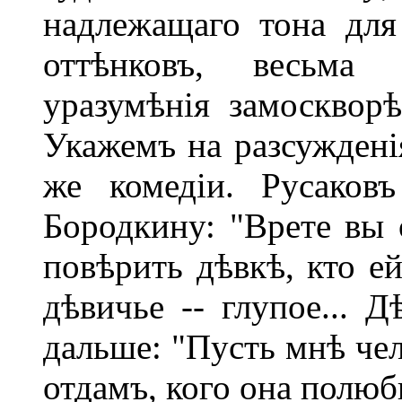
надлежащаго тона для
оттѣнковъ, весьма
уразумѣнія замосквор
Укажемъ на разсужденія
же комедіи. Русаков
Бородкину: "Врете вы 
повѣрить дѣвкѣ, кто ей
дѣвичье -- глупое... Д
дальше: "Пусть мнѣ чел
отдамъ, кого она полюби