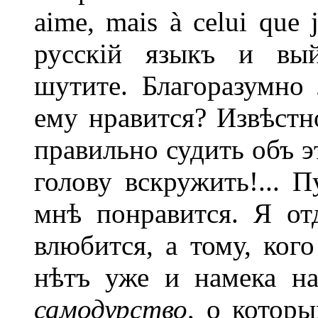
aime, mais à celui que
русскій языкъ и вый
шутите. Благоразумно 
ему нравится? Извѣстн
правильно судить объ э
голову вскружить!... 
мнѣ понравится. Я от
влюбится, а тому, ког
нѣтъ уже и намека на
самодурство
, о котор