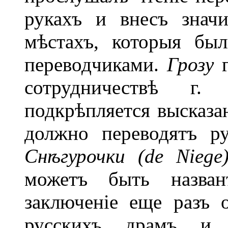
рукахъ и внесъ знач
мѣстахъ, которыя бы
переводчиками.
Грозу
г
сотрудничествѣ г.
подкрѣпляется высказа
должно переводятъ ру
Снѣгурочки (de Niege
можетъ быть назван
заключеніе еще разъ 
русскихъ драмъ и