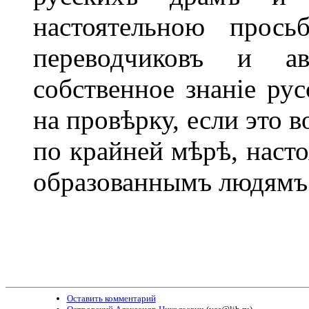
настоятельною прось
переводчиковъ и ав
собственное знаніе рус
на провѣрку, если это 
по крайней мѣрѣ, наст
образованнымъ людямъ
Оставить комментарий