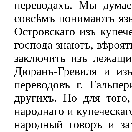
переводахъ. Мы думае
совсѣмъ понимаютъ яз
Островскаго изъ купече
господа знаютъ, вѣроят
заключить изъ лежащи
Дюранъ-Гревиля и из
переводовъ г. Гальпе
другихъ. Но для того
народнаго и купеческаго
народный говоръ и за