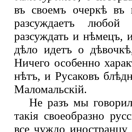
въ своемъ очеркѣ въ 
разсуждаетъ любой 
разсуждать и нѣмецъ, и
дѣло идетъ о дѣвочкѣ,
Ничего особенно харак
нѣтъ, и Русаковъ блѣдн
Маломальскій.
Не разъ мы говорили
такія своеобразно русс
все чуждо иностранцу -