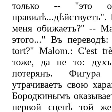
только -- "это о
правилѣ...дѣйствуетъ".
меня обижаетъ?" -- М
этого..." Въ переводѣ:
tort?" Malom.: C'est t
тоже, да не то: дух
потерянъ. Фигура 
утрачиваетъ свою хара
Бородкинымъ оказывае
первой сценѣ той же