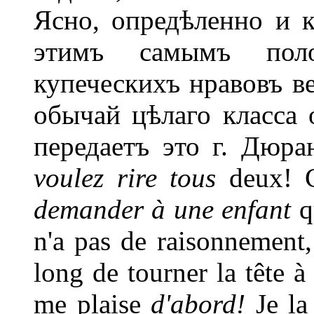
Ясно, опредѣленно и кр
этимъ самымъ поло
купеческихъ нравовъ в
обычай цѣлаго класса 
передаетъ это г. Дюра
voulez rire tous
deux! C
demander à une enfant
qu
n'а pas de raisonnement, 
long de tourner la tête à
me plaise
d'abord!
Je la