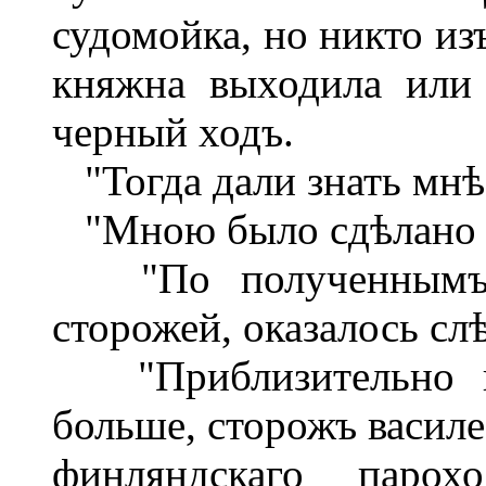
судомойка, но никто из
княжна выходила или 
черный ходъ.
"Тогда дали знать мнѣ
"Мною было сдѣлано в
"По полученнымъ с
сторожей, оказалось с
"Приблизительно въ
больше, сторожъ василе
финляндскаго парох