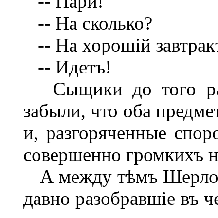
-- Пари!
-- На сколько?
-- На хорошій завтрак
-- Идетъ!
Сыщики до того разг
забыли, что оба предме
и, разгоряченные спор
совершенно громкихъ н
А между тѣмъ Шерлок
давно разобравшіе въ ч