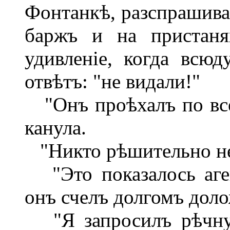
Фонтанкѣ, разспрашива
баржъ и на пристаня
удивленіе, когда всю
отвѣтъ: "не видали!"
"Онъ проѣхалъ по все
канула.
"Никто рѣшительно не
"Это показалось аген
онъ счелъ долгомъ доло
"Я запросилъ рѣчную