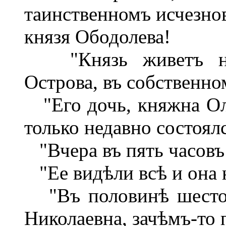
таинственномъ исчезно
князя Ободолева!
"Князь живетъ на 
Острова, въ собственно
"Его дочь, княжна Оль
только недавно состоял
"Вчера въ пять часовъ 
"Ее видѣли всѣ и она н
"Въ половинѣ шестого
Николаевна, зачѣмъ-то п