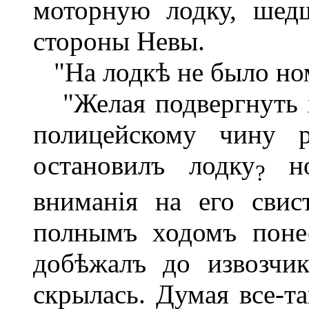
моторную лодку, шед
стороны Невы.
"На лодкѣ не было но
"Желая подвергнуть х
полицейскому чину р
остановилъ лодку
но
?
вниманія на его сви
полнымъ ходомъ понес
добѣжалъ до извозчик
скрылась. Думая все-та