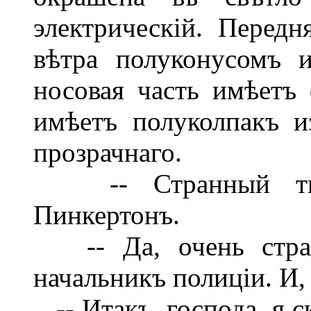
электрическій. Перед
вѣтра полуконусомъ и
носовая часть имѣетъ
имѣетъ полуколпакъ и
прозрачнаго.
-- Странный типъ
Пинкертонъ.
-- Да, очень стран
начальникъ полиціи. И,
-- Итакъ, господа, я с