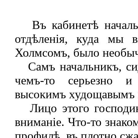
Въ кабинетѣ начальн
отдѣленія, куда мы 
Холмсомъ, было необы
Самъ начальникъ, сид
чемъ-то серьезно и
высокимъ худощавымъ 
Лицо этого господина
вниманіе. Что-то знако
профилѣ, въ плотно сжа