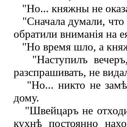
"Но... княжны не оказ
"Сначала думали, что 
обратили вниманія на ея
"Но время шло, а княж
"Наступилъ вечеръ, 
разспрашивать, не вида
"Но... никто не замѣ
дому.
"Швейцаръ не отходил
кухнѣ постоянно нахо