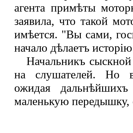
агента примѣты мотор
заявила, что такой мо
имѣется. "Вы сами, гос
начало дѣлаетъ исторію
Начальникъ сыскной 
на слушателей. Но в
ожидая дальнѣйшихъ 
маленькую передышку, 