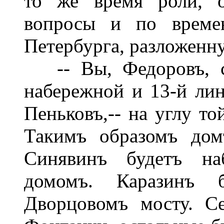
то же время роли, от
вопросы и по времен
Петербурга, разложенн
-- Вы, Федоровъ, ст
набережной и 13-й лині
Пеньковъ,-- на углу то
Такимъ образомъ дом
Синявинъ будетъ наб
домомъ. Каразинъ 
Дворцовомъ мосту. С