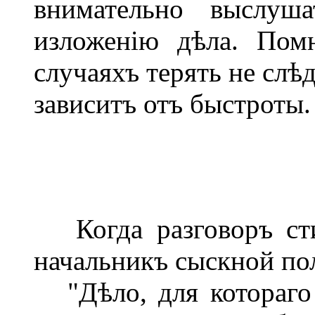
внимательно выслуш
изложенію дѣла. Пом
случаяхъ терять не слѣ
зависитъ отъ быстроты.
Когда разговоръ сти
начальникъ сыскной по
"Дѣло, для котораго я