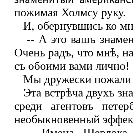
пожимая Холмсу руку.
И, обернувшись ко мнѣ
-- А это вашъ знамен
Очень радъ, что мнѣ, н
съ обоими вами лично!
Мы дружески пожали д
Эта встрѣча двухъ зн
среди агентовъ петер
необыкновенный эффек
Имена Шерлока Хо