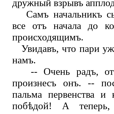
дружный взрывъ апплод
Самъ начальникъ сыс
все отъ начала до к
происходящимъ.
Увидавъ, что пари уже
намъ.
-- Очень радъ, отъ
произнесъ онъ. -- по
пальма первенства и 
побѣдой! А теперь,