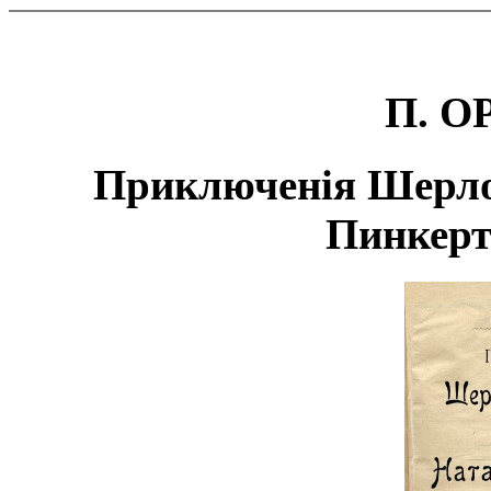
П. О
Приключенія Шерло
Пинкерт