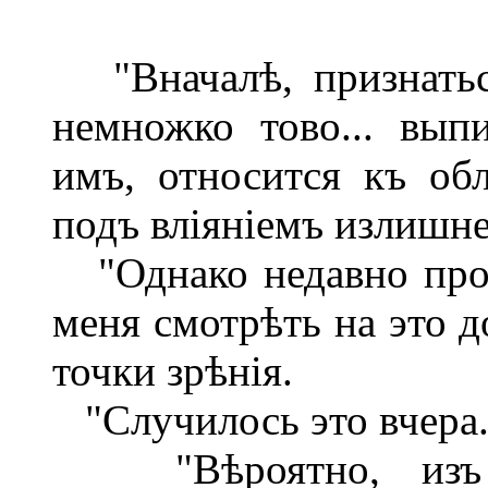
"Вначалѣ, признаться
немножко тово... вып
имъ, относится къ обл
подъ вліяніемъ излишн
"Однако недавно прои
меня смотрѣть на это д
точки зрѣнія.
"Случилось это вчера
"Вѣроятно, изъ г