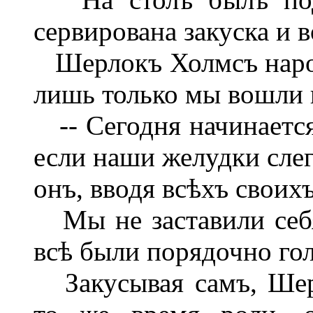
сервирована закуска и в
Шерлокъ Холмсъ нарочн
лишь только мы вошли в
-- Сегодня начинается
если наши желудки слег
онъ, вводя всѣхъ своихъ
Мы не заставили себя
всѣ были порядочно го
Закусывая самъ, Шер