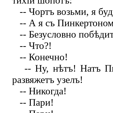
тихій шопотъ:
-- Чортъ возьми, я бу
-- А я съ Пинкертоном
-- Безусловно побѣди
-- Что?!
-- Конечно!
-- Ну, нѣтъ! Натъ Пи
развяжетъ узелъ!
-- Никогда!
-- Пари!