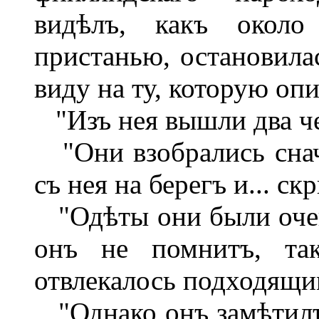
видѣлъ, какъ около
пристанью, остановила
виду на ту, которую оп
"Изъ нея вышли два че
"Они взобрались снач
съ нея на берегъ и... ск
"Одѣты они были очен
онъ не помнитъ, так
отвлекалось подходящи
"Однако онъ замѣтилъ,