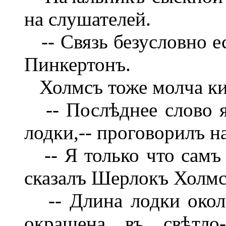
на слушателей.
-- Связь безусловно ес
Пинкертонъ.
Холмсъ тоже молча ки
-- Послѣднее слово я
лодки,-- проговорилъ н
-- Я только что самъ х
сказалъ Шерлокъ Холмс
-- Длина лодки около
окрашена въ свѣтло-