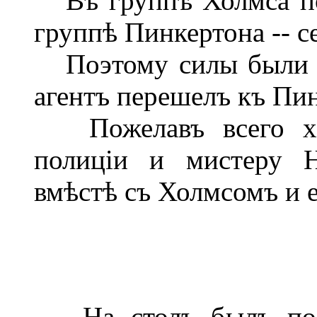
Въ группѣ Холмса пол
группѣ Пинкертона -- с
Поэтому силы были у
агентъ перешелъ къ Пин
Пожелавъ всего хор
полиціи и мистеру 
вмѣстѣ съ Холмсомъ и е
На столъ былъ пода