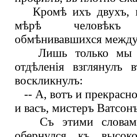
Кромѣ ихъ двухъ, въ
мѣрѣ человѣкъ 
обмѣнивавшихся между
Лишь только мы во
отдѣленія взглянулъ
воскликнулъ:
-- А, вотъ и прекрасно
и васъ, мистеръ Ватсонъ
Съ этими словами
обернулся къ высоко