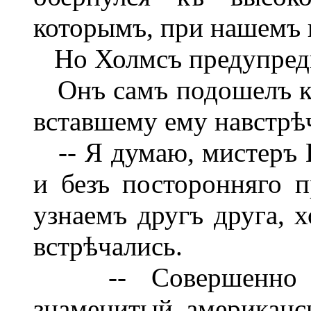
которымъ, при нашемъ в
Но Холмсъ предупреди
Онъ самъ подошелъ къ
вставшему ему навстрѣч
-- Я думаю, мистеръ 
и безъ посторонняго пр
узнаемъ другъ друга, х
встрѣчались.
-- Совершенно вѣ
знаменитый американс