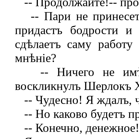
-- Продолжайте!-- про
-- Пари не принесетъ
придастъ бодрости и
сдѣлаетъ саму работу
мнѣніе?
-- Ничего не имѣю 
воскликнулъ Шерлокъ 
-- Чудесно! Я ждалъ, ч
-- Но каково будетъ п
-- Конечно, денежное! 