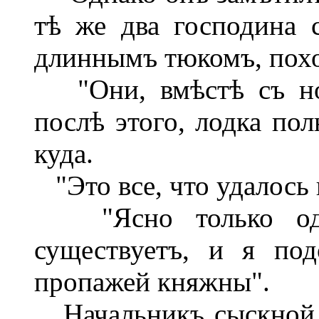
тѣ же два господина 
длиннымъ тюкомъ, похо
"Они, вмѣстѣ съ нош
послѣ этого, лодка по
куда.
"Это все, что удалось 
"Ясно только одно
существуетъ, и я по
пропажей княжны".
Начальникъ сыскной 