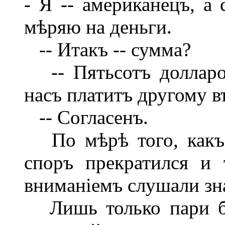
- Я -- американецъ, а 
мѣряю на деньги.
-- Итакъ -- сумма?
-- Пятьсотъ долларов
насъ платитъ другому 
-- Согласенъ.
По мѣрѣ того, какъ 
споръ прекратился и
вниманіемъ слушали зн
Лишь только пари бы