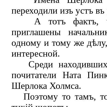
переходили изъ устъ въ 
А тотъ фактъ, чт
приглашены начальни
одному и тому же дѣлу,
интересной.
Среди находившихся
почитатели Ната Пин
Шерлока Холмса.
Поэтому то тамъ, то