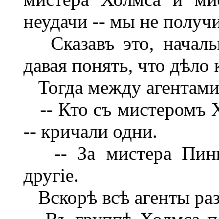
неудачи -- мы не получ
Сказавъ это, начальн
давая понять, что дѣло 
Тогда между агентами 
-- Кто съ мистеромъ Х
-- кричали одни.
-- За мистера Пинке
другіе.
Вскорѣ всѣ агенты раз