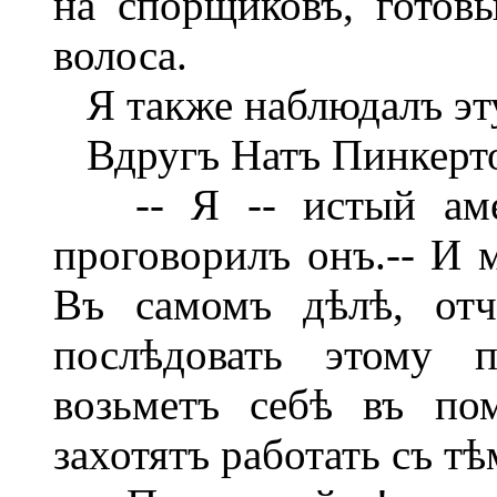
на спорщиковъ, готов
волоса.
Я также наблюдалъ эту
Вдругъ Натъ Пинкерто
-- Я -- истый амери
проговорилъ онъ.-- И 
Въ самомъ дѣлѣ, от
послѣдовать этому 
возьметъ себѣ въ по
захотятъ работать съ тѣ