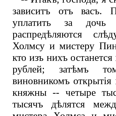
зависитъ отъ васъ. 
уплатить за дочь 
распредѣляются слѣ
Холмсу и мистеру Пинк
кто изъ нихъ останется
рублей; затѣмъ то
виновникомъ открытія 
княжны -- четыре тыс
тысячъ дѣлятся межд
мистера Холмса и ми