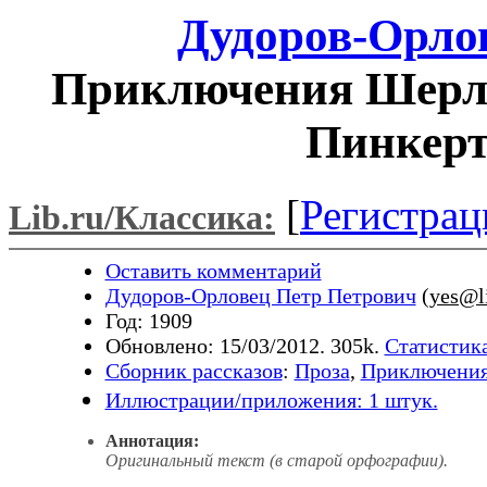
Дудоров-Орло
Приключения Шерло
Пинкерт
[
Регистрац
Lib.ru/Классика:
Оставить комментарий
Дудоров-Орловец Петр Петрович
(
yes@li
Год: 1909
Обновлено: 15/03/2012. 305k.
Статистика
Сборник рассказов
:
Проза
,
Приключени
Иллюстрации/приложения: 1 штук.
Аннотация:
Оригинальный текст (в старой орфографии).