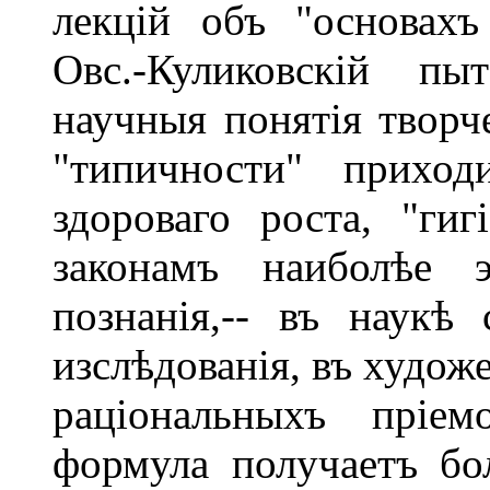
лекцій объ "основахъ
Овс.-Куликовскій пы
научныя понятія творче
"типичности" приход
здороваго роста, "гиг
законамъ наиболѣе э
познанія,-- въ наукѣ
изслѣдованія, въ худож
раціональныхъ пріем
формула получаетъ бо