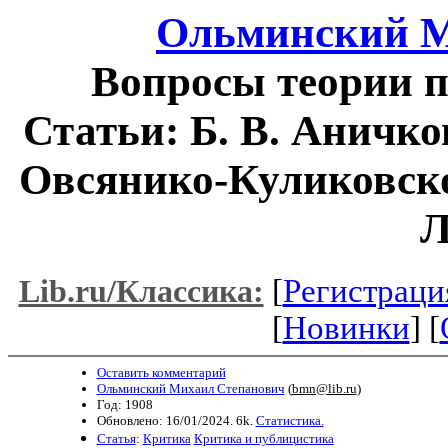
Ольминский М
Вопросы теории п
Статьи: Б. В. Аничков
Овсянико-Куликовског
Л
[
Регистраци
Lib.ru/Классика:
[
Новинки
] [
Оставить комментарий
Ольминский Михаил Степанович
(
bmn@lib.ru
)
Год: 1908
Обновлено: 16/01/2024. 6k.
Статистика.
Статья
:
Критика
Критика и публицистика