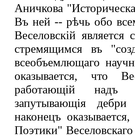
Аничкова "Историческая
Въ ней -- рѣчь обо все
Веселовскій является с
стремящимся въ "соз
всеобъемлющаго научна
оказывается, что Ве
работающій надъ 
запутывающія дебри 
наконецъ оказывается,
Поэтики" Веселовскаго 