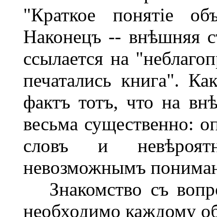
"Краткое понятіе об
Наконецъ -- внѣшняя ст
ссылается на "неблагоп
печатались книга". Ка
фактъ тотъ, что на вн
весьма существенно: оп
словъ и невѣроятн
невозможнымъ понимані
Знакомство съ вопро
необходимо каждому об