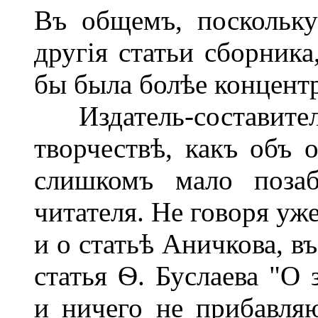
Въ общемъ, поскольк
другія статьи сборника
бы была болѣе концент
Издатель-составител
творчествѣ, какъ объ 
слишкомъ мало позаб
читателя. Не говоря уж
и о статьѣ Аничкова, в
статья Ѳ. Буслаева "О 
и ничего не прибавля