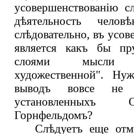
усовершенствованію с
дѣятельность челов
слѣдовательно, въ усов
является какъ бы п
слоями мысли н
художественной". Ну
выводъ вовсе не 
установленныхъ О
Горнфельдомъ?
Слѣдуетъ еще отмѣт