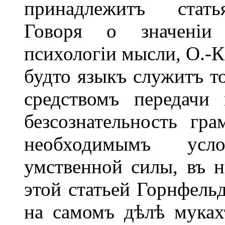
принадлежитъ статья
Говоря о значеніи 
психологіи мысли, О.-К
будто языкъ служитъ то
средствомъ передачи
безсознательность гр
необходимымъ усл
умственной силы, въ н
этой статьей Горнфельд
на самомъ дѣлѣ муках