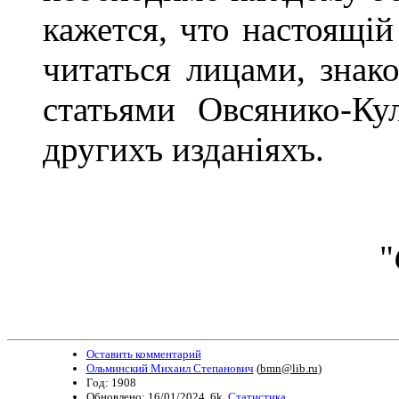
кажется, что настоящі
читаться лицами, знак
статьями Овсянико-Ку
другихъ изданіяхъ.
"
Оставить комментарий
Ольминский Михаил Степанович
(
bmn@lib.ru
)
Год: 1908
Обновлено: 16/01/2024. 6k.
Статистика.