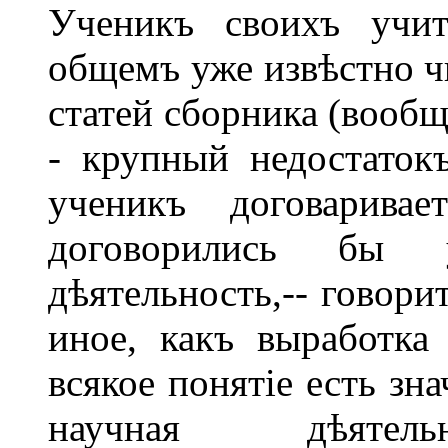
Ученикъ своихъ учит
общемъ уже извѣстно 
статей сборника (вообщ
- крупный недостатокъ
ученикъ договарива
договорились бы у
дѣятельность,-- говорит
иное, какъ выработка
всякое понятіе есть зна
научная дѣяте