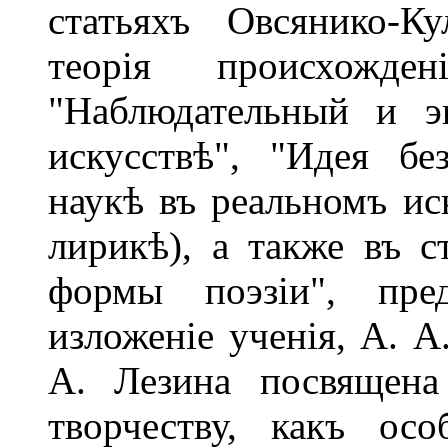
статьяхъ Овсянико-Ку
теорія происхожде
"Наблюдательный и э
искусствѣ", "Идея бе
наукѣ въ реальномъ иск
лирикѣ), а также въ с
формы поэзіи", пре
изложеніе ученія, А. А
А. Лезина посвящена
творчеству, какъ ос