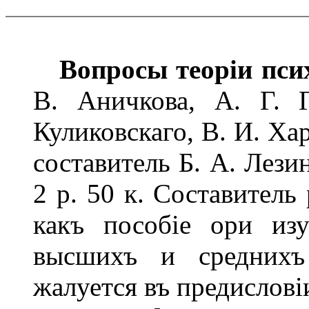
Вопросы теоріи пси
В. Аничкова, А. Г. 
Куликовскаго, В. И. Хар
составитель Б. А. Лезин
2 р. 50 к. Составитель
какъ пособіе ори изу
высшихъ и среднихъ 
жалуется въ предислові