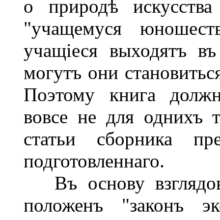
о природѣ искусства
"учащемуся юношест
учащіеся выходятъ в
могутъ они становиться
Поэтому книга должн
вовсе не для однихъ 
статьи сборника пре
подготовленнаго.
Въ основу взглядовъ
положенъ "законъ э