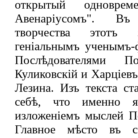
открытый одновр
Авенаріусомъ". Въ
творчества этотъ
геніальнымъ ученымъ-
Послѣдователями П
Куликовскій и Харціевъ
Лезина. Изъ текста ст
себѣ, что именно я
изложеніемъ мыслей По
Главное мѣсто въ с