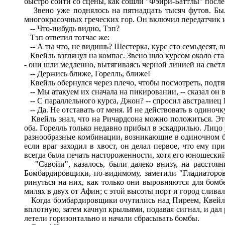
быстро сойти со сцены, как сошли "Фэйри-Баттлы" посл
Звено уже поднялось на пятнадцать тысяч футов. Было
многокрасочных греческих гор. Он включил передатчик 
-- Что-нибудь видно, Тэп?
Тэп ответил тотчас же:
-- А ты что, не видишь? Шестерка, курс сто семьдесят, в
Квейль взглянул на компас. Звено шло курсом около ста 
- они шли медленно, вытягиваясь черной линией на све
-- Держись ближе, Горелль, ближе!
Квейль обернулся через плечо, чтобы посмотреть, подтя
-- Мы атакуем их сначала на пикировании, -- сказал он 
-- С параллельного курса, Джон? -- спросил австралиец 
-- Да. Не отставать от меня. И не действовать в одиночк
Квейль знал, что на Ричардсона можно положиться. Это
оба. Горелль только недавно прибыл в эскадрилью. Лицо 
разнообразные комбинации, возникающие в одиночном бою.
если враг заходил в хвост, он делал первое, что ему п
всегда была печать настороженности, хотя его юношеский
"Савойи", казалось, были далеко внизу, на расстояни
Бомбардировщики, по-видимому, заметили "Гладиаторов
ринуться на них, как только они выровняются для бом
милях в двух от Афин; с этой высоты порт и город сливал
Когда бомбардировщики очутились над Пиреем, Квейль на
вплотную, затем качнул крыльями, подавая сигнал, и дал 
летели горизонтально и начали сбрасывать бомбы.