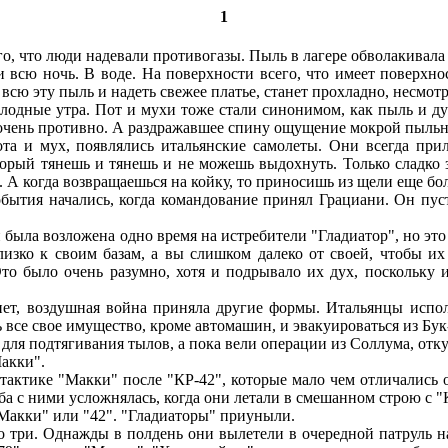
1
что люди надевали противогазы. Пыль в лагере обволакивала все
и всю ночь. В воде. На поверхности всего, что имеет поверхно
 всю эту пыль и надеть свежее платье, станет прохладно, несмотр
дные утра. Пот и мухи тоже стали синонимом, как пыль и духо
 очень противно. А раздражавшее спину ощущение мокрой пыльн
 и мух, появлялись итальянские самолеты. Они всегда прилет
рый тянешь и тянешь и не можешь выдохнуть. Только сладко зас
. А когда возвращаешься на койку, то приносишь из щели еще бо
бытия начались, когда командование принял Грациани. Он пу
 была возложена одно время на истребители "Гладиатор", но эт
изко к своим базам, а вы слишком далеко от своей, чтобы их
то было очень разумно, хотя и подрывало их дух, поскольку 
ет, воздушная война приняла другие формы. Итальянцы испол
 все свое имущество, кроме автомашин, и эвакуироваться из Бу
ля подтягивания тылов, а пока вели операции из Соллума, отк
акки".
актике "Макки" после "КР-42", которые мало чем отличались о
ба с ними усложнялась, когда они летали в смешанном строю с "
 "Макки" или "42". "Гладиаторы" приуныли.
три. Однажды в полдень они вылетели в очередной патруль на