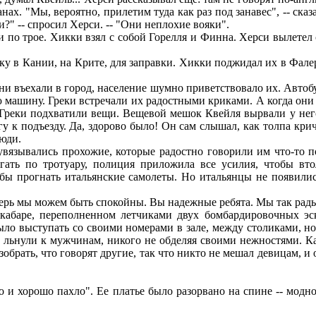
анах. "Мы, вероятно, прилетим туда как раз под занавес", -- ск
и?" -- спросил Херси. -- "Они неплохие вояки".
по трое. Хикки взял с собой Горелля и Финна. Херси вылетел с
у в Кании, на Крите, для заправки. Хикки поджидал их в Фале
 въехали в город, население шумно приветствовало их. Автобу
машину. Греки встречали их радостными криками. А когда они 
Греки подхватили вещи. Вещевой мешок Квейля вырвали у него 
гу к подъезду. Да, здорово было! Он сам слышал, как толпа кр
люди.
вязывались прохожие, которые радостно говорили им что-то п
гать по тротуару, полиция приложила все усилия, чтобы вто
бы прогнать итальянские самолеты. Но итальянцы не появилис
перь мы можем быть спокойны. Вы надежные ребята. Мы так рады 
баре, переполненном летчиками двух бомбардировочных эск
ло выступать со своими номерами в зале, между столиками, но 
и льнули к мужчинам, никого не обделяя своими нежностями. Ка
обрать, что говорят другие, так что никто не мешал девицам, и 
 хорошо пахло". Ее платье было разорвано на спине -- модное 