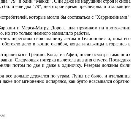
 два "79" и один "Макки". Они даже не нарушили строя и снова
 сбили еще два "79", некоторое время преследовали итальянцев
стребителей, которые могли бы состязаться с "Харрикейнами".
аррани и Мерса-Матру. Дорога шла прямиком на протяжении
о, но это только немного замедлило работы.
тчик перегонял свою машину летом в Гелиополис и, пока его
 обстояло дело в конце октября, когда итальянцы вторглись в
отправиться в Грецию. Когда из Афин, после осмотра тамошних
правки. Следующая пятерка вылетела два дня спустя. Последняя
гоняли потом по две и даже в одиночку. Резервы должны были
од все дольше держался по утрам. Луны не было, и итальянцы
и даже пот мгновенно испарялся, как будто всасывался обратно.
ьзя.