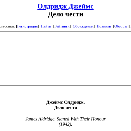
Олдридж Джеймс
Дело чести
Классика:
[
Регистрация
]
[
Найти
] [
Рейтинги
] [
Обсуждения
] [
Новинки
] [
Обзоры
] [
Джеймс Олдридж.
Дело чести
James Aldridge. Signed With Their Honour
(1942).