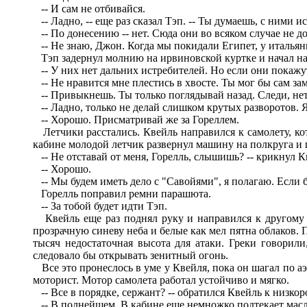
-- И сам не отбивайся.
-- Ладно, -- еще раз сказал Тэп. -- Ты думаешь, с ними и
-- По донесению -- нет. Сюда они во всяком случае не до
-- Не знаю, Джон. Когда мы покидали Египет, у итальян
Тэп задернул молнию на ирвиновской куртке и начал на
-- У них нет дальних истребителей. Но если они покажут
-- Не нравится мне плестись в хвосте. Ты мог бы сам замы
-- Привыкнешь. Ты только поглядывай назад. Следи, нет л
-- Ладно, только не делай слишком крутых разворотов. Я 
-- Хорошо. Присматривай же за Гореллем.
Летчики расстались. Квейль направился к самолету, ко
кабине молодой летчик развернул машину на полкруга и 
-- Не отставай от меня, Горелль, слышишь? -- крикнул К
-- Хорошо.
-- Мы будем иметь дело с "Савойями", я полагаю. Если б
Горелль поправил ремни парашюта.
-- За тобой будет идти Тэп.
Квейль еще раз поднял руку и направился к другому са
прозрачную синеву неба и белые как мел пятна облаков. 
тысяч недостаточная высота для атаки. Греки говорил
следовало бы открывать зенитный огонь.
Все это пронеслось в уме у Квейля, пока он шагал по а
моторист. Мотор самолета работал устойчиво и мягко.
-- Все в порядке, сержант? -- обратился Квейль к низкор
-- В полнейшем. В кабине еще немножко подтекает масло,