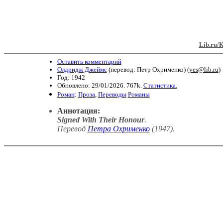
Lib.ru/
Оставить комментарий
Олдридж Джеймс
(перевод: Петр Охрименко) (
yes@lib.ru
)
Год: 1942
Обновлено: 29/01/2026. 767k.
Статистика.
Роман
:
Проза
,
Переводы
Романы
Аннотация:
Signed With Their Honour
.
Перевод
Петра Охрименко
(1947)
.