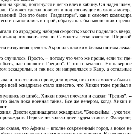
 на крыло, подтянулся и легко влез в кабину. Он надел шлем,
едаль. Самолет сделал поворот и под гогочущие выхлопы мотора
влений. Все это были "Гладиаторы", как и самолет командира
го и становились в строй, образуя как бы наконечник стрелы.
ыгали по аэродрому, набирая скорость; хвосты поднялись вверх,
ла из-под них окончательно. Самолеты легко взлетели. Широкой
лена воздушная тревога. Акрополь плоским белым пятном лежал
 случилось. Просто, -- потому что чего же проще, если ты где-
о быть, нас пошлют в Грецию". С этого началось. Но наверное
м эскадрильи, и так как он направлялся в Каир, а остальные
вали, что отлично проводили время, пока их самолеты были в
скоре всей эскадрилье стало известно, что Хикки тоже прибыл в
нувшись из штаба, Хикки пожал плечами и сказал: "Греция", --
это была пока военная тайна. Все же вечером, когда Хикки и
лют.
жения. Двести одиннадцатая эскадрилья, "Бленхеймы", уже там.
ровождать. Первые несколько дней будем стоять в Фалероне,
он сказал, что Афины -- вполне современный город, а вовсе не
лийски, зато говорят по-французски и по-немецки. В городе есть