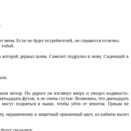
.
т меня. Если не будет истребителей, он справится отлично.
 тобой.
в которой держал шлем. Самолет подрулил к нему. Сидевший в
ыла.
али мотор. По дороге он взглянул вверх и увидел водянисто-
пятнадцать футов, и не очень густые. Возможно, что двенадцать
и могут подняться и выше, чтобы уйти от зениток. Грекам не
ету, окрашенному в защитный оранжевый цвет, из кабины вылез
будут скользить.