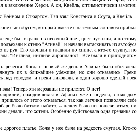
азал в заключение Херси. А он, Квейль, оптимистически заметил:
 Вэйном и Стюартом. Тэп взял Констэнса и Соута, а Квейль --
роне с автобусом, который вместе с наземным составом прибыл
с еще был окрашен в песочный цвет, цвет пустыни, и по этому
подъехали к отелю "Атинай" и начали вытаскивать из автобуса
из рук. Его хлопали и гладили по спине, а кто-то стукнул по
ичала: "Инглизи, инглизи айропланос!" Все были в приподнятом
о-гречески. Когда в первый же день в Афинах была объявлена
лкнуть их в ближайшее убежище, но они отказались. Греки
ь над городом, и греки ликовали, а один хорошо одетый грек
вам! Теперь эти мерзавцы не прилетят. О нет!
адрилий, находившихся в Афинах уже с неделю, стоял дым
пришлось от этого отказаться, так как летчики позволяли себе
баре было битком набито, -- нельзя было ни пошевелиться, ни
они делали, что хотели. Особенно буйствовала одна гречанка со
дорогое платье. Кожа у нее была на редкость смуглая. Кто-то