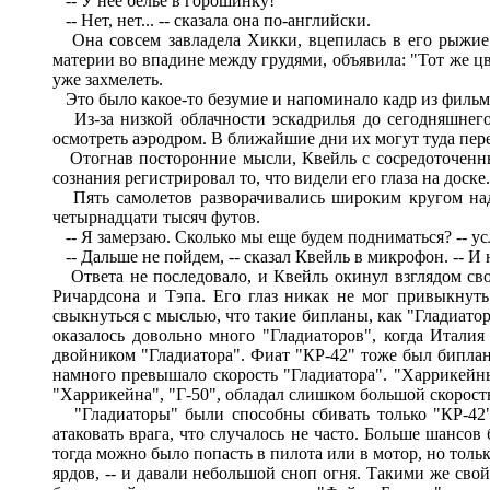
-- У нее белье в горошинку!
-- Нет, нет... -- сказала она по-английски.
Она совсем завладела Хикки, вцепилась в его рыжие в
материи во впадине между грудями, объявила: "Тот же цв
уже захмелеть.
Это было какое-то безумие и напоминало кадр из фильм
Из-за низкой облачности эскадрилья до сегодняшнего
осмотреть аэродром. В ближайшие дни их могут туда переб
Отогнав посторонние мысли, Квейль с сосредоточенным
сознания регистрировал то, что видели его глаза на доске.
Пять самолетов разворачивались широким кругом над 
четырнадцати тысяч футов.
-- Я замерзаю. Сколько мы еще будем подниматься? -- у
-- Дальше не пойдем, -- сказал Квейль в микрофон. -- И
Ответа не последовало, и Квейль окинул взглядом свое
Ричардсона и Тэпа. Его глаз никак не мог привыкнут
свыкнуться с мыслью, что такие бипланы, как "Гладиатор
оказалось довольно много "Гладиаторов", когда Италия
двойником "Гладиатора". Фиат "КР-42" тоже был биплан,
намного превышало скорость "Гладиатора". "Харрикейн
"Харрикейна", "Г-50", обладал слишком большой скорост
"Гладиаторы" были способны сбивать только "КР-42". 
атаковать врага, что случалось не часто. Больше шансо
тогда можно было попасть в пилота или в мотор, но толь
ярдов, -- и давали небольшой сноп огня. Такими же свой