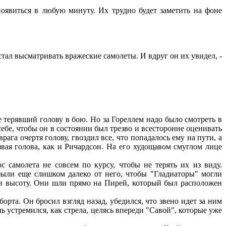
оявиться в любую минуту. Их трудно будет заметить на фоне
стал высматривать вражеские самолеты. И вдруг он их увидел, -
терявший голову в бою. Но за Гореллем надо было смотреть в
ебе, чтобы он в состоянии был трезво и всесторонне оценивать
га очертя голову, гвоздил все, что попадалось ему на пути, а
езвая голова, как и Ричардсон. На его худощавом смуглом лице
 самолета не совсем по курсу, чтобы не терять их из виду.
были еще слишком далеко от него, чтобы "Гладиаторы" могли
ли высоту. Они шли прямо на Пирей, который был расположен
та. Он бросил взгляд назад, убедился, что звено идет за ним
ь устремился, как стрела, целясь впереди "Савой", которые уже