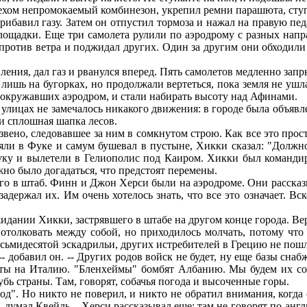
ом непромокаемый комбинезон, укрепил ремни парашюта, ступил
прибавил газу. Затем он отпустил тормоза и нажал на правую п
щадки. Еще три самолета рулили по аэродрому с разных напра
отив ветра и поджидал других. Один за другим они обходили е
ения, дал газ и рванулся вперед. Пять самолетов медленно запр
 лишь на бугорках, но продолжали вертеться, пока земля не уш
, окружавших аэродром, и стали набирать высоту над Афинами.
улицах не замечалось никакого движения: в городе была объяв
 и сплошная шапка лесов.
вено, следовавшее за ним в сомкнутом строю. Как все это просто
ояли в Фуке и самум бушевал в пустыне, Хикки сказал: "Должн
ку и вылетели в Гелиополис под Каиром. Хикки был командиро
но было догадаться, что предстоят перемены.
 в штаб. Финн и Джон Херси были на аэродроме. Они рассказы
задержал их. Им очень хотелось знать, что все это означает. В
дании Хикки, застрявшего в штабе на другом конце города. Вер
отолковать между собой, но приходилось молчать, потому что 
осьмидесятой эскадрильи, других истребителей в Грецию не пош
 добавил он. -- Других родов войск не будет, ну еще базы снаб
ты на Италию. "Бленхеймы" бомбят Албанию. Мы будем их соп
лубь страны. Там, говорят, собачья погода и высоченные горы.
д". Но никто не поверил, и никто не обратил внимания, когда 
, думал Квейль... Херси рассказывал еще: там не говорят по-анг