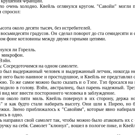
е крушения Франции.
 очень холодно. Квейль оглянулся кругом. "Савойи" могли п
и спросил:
ысота около десяти тысяч, без истребителей.
восьмидесяти градусов. Он сделал поворот до ста семидесяти и 
тлом фоне котловины между двумя горными цепями.
нулся ли Горелль.
в микрофон.
Вэйн.
у. Сосредоточимся на одном самолете.
 был выдержанный человек и выдержанный летчик, никогда не 
у него было наивное и простодушное, и Квейль не представлял с
 То же самое можно было сказать и о Тэпе. Тэп бросался на вра
риходило в голову. Вэйн, австралиец, был парень надежный. Тр
 вид мог ввести постороннего человека в заблуждение.
и около пяти миль. Квейль повернул в их сторону, держа нос
" и как будто стали набирать высоту. Они шли к Пирею, но 
бежки. Звено приближалось к "Савойям", которые явно набира
ись в одно.
правил свой самолет так, чтобы можно было атаковать их с бор
ручку на себя. Самолет "клюнул", вошел в пологое пике, и Квейл