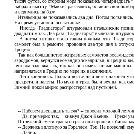
тысяч футов, со стороны моря показались четырнадцать "
набрали высоту. "Макки" рассеялись, оставив свои бомб
и вернулись на базу.
Итальянцы не показывались два дня. Потом появились, 
На время установилось затишье.
Иногда "Гладиаторы" штурмовали итальянские позици
двадцати миль. Два раза "Гладиаторы" вылетали штурмова
А потом затишье стало таким полным, что "Гладиаторы
самолет был в ремонте, проводил два-три дня в отпуск
Грецию.
Так как большинство исправных самолетов восьмидесято
аэродромов, вернулся командир эскадрильи, в Грецию выл
пятерка задержалась, так как она имела новые машины,
направляться в Грецию по мере их накопления.
Лето кончилось. Пыль и восточный ветер наконец утих
прекратили налеты. Но мухи и грязь были вечны, как сме
Зимний покой мирно распростерся над пустыней.
-- Наберем двенадцать тысяч? -- спросил молодой летчи
-- Да, примерно так, -- кивнул Джон Квейль. -- Греки уве
По зеленой смеси травы и грязи они прошли к бипланам
-- Держись вплотную за Гореллем, Тэп. Не позволяй ему
-- Ладно.