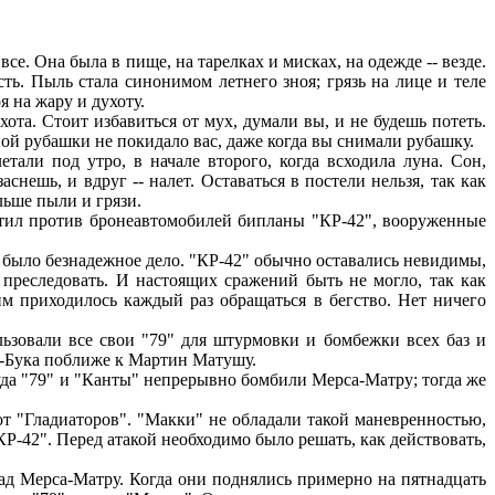
. Она была в пище, на тарелках и мисках, на одежде -- везде.
сть. Пыль стала синонимом летнего зноя; грязь на лице и теле
я на жару и духоту.
та. Стоит избавиться от мух, думали вы, и не будешь потеть.
ой рубашки не покидало вас, даже когда вы снимали рубашку.
али под утро, в начале второго, когда всходила луна. Сон,
нешь, и вдруг -- налет. Оставаться в постели нельзя, так как
льше пыли и грязи.
стил против бронеавтомобилей бипланы "КР-42", вооруженные
о было безнадежное дело. "КР-42" обычно оставались невидимы,
 преследовать. И настоящих сражений быть не могло, так как
им приходилось каждый раз обращаться в бегство. Нет ничего
ьзовали все свои "79" для штурмовки и бомбежки всех баз и
к-Бука поближе к Мартин Матушу.
уда "79" и "Канты" непрерывно бомбили Мерса-Матру; тогда же
т "Гладиаторов". "Макки" не обладали такой маневренностью,
КР-42". Перед атакой необходимо было решать, как действовать,
д Мерса-Матру. Когда они поднялись примерно на пятнадцать