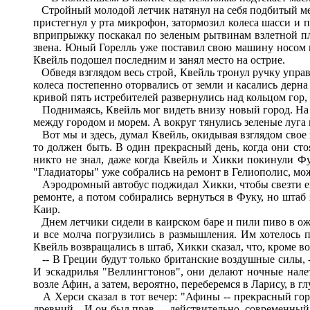
Стройный молодой летчик натянул на себя подбитый мех
пристегнул у рта микрофон, затормозил колеса шасси и 
вприпрыжку поскакал по зеленым рытвинам взлетной пло
звена. Юный Горелль уже поставил свою машину носом пр
Квейль подошел последним и занял место на острие.
Обведя взглядом весь строй, Квейль тронул ручку управл
колеса постепенно оторвались от земли и касались дерна
кривой пять истребителей развернулись над кольцом гор
Поднимаясь, Квейль мог видеть внизу новый город. На 
между городом и морем. А вокруг тянулись зеленые луга
Вот мы и здесь, думал Квейль, окидывая взглядом свое з
то должен быть. В один прекрасный день, когда они ст
никто не знал, даже когда Квейль и Хикки покинули Фу
"Гладиаторы" уже собрались на ремонт в Гелиополис, мож
Аэродромный автобус поджидал Хикки, чтобы свезти его
ремонте, а потом собирались вернуться в Фуку, но штаб 
Каир.
Днем летчики сидели в каирском баре и пили пиво в ожи
и все молча погрузились в размышления. Им хотелось п
Квейль возвращались в штаб, Хикки сказал, что, кроме в
-- В Греции будут только британские воздушные силы, --
И эскадрилья "Веллингтонов", они делают ночные нале
возле Афин, а затем, вероятно, переберемся в Ларису, в г
А Херси сказал в тот вечер: "Афины -- прекрасный горо
древний... И он был прав, -- действительно, современный