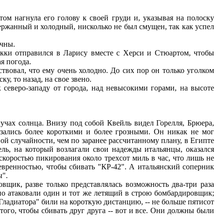
ом нагнула его голову к своей груди и, указывая на полоску
держанный и холодный, нисколько не был смущен, так как успел
ичны.
кки отправился в Ларису вместе с Херси и Стюартом, чтобы
я погода.
овал, что ему очень холодно. До сих пор он только уголком
у, то назад, на свое звено.
северо-западу от города, над невысокими горами, на высоте
учах солнца. Внизу под собой Квейль видел Горелля, Брюера,
азались более короткими и более грозными. Он никак не мог
ой случайности, чем по заранее рассчитанному плану, в Египте
ель, на который возлагали свои надежды итальянцы, оказался
скоростью пикирования около трехсот миль в час, что лишь не
вренностью, чтобы сбивать "КР-42". А итальянский соперник
ы".
щик, разве только представлялась возможность два-три раза
едно атаковали один и тот же летящий в строю бомбардировщик;
Гладиатора" били на короткую дистанцию, -- не больше пятисот
того, чтобы сбивать друг друга -- вот и все. Они должны были