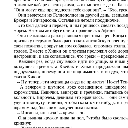
отличные кабаре с венгерками, -- их много везде на Балк
"Они могут еще преподнести тебе сюрприз". -- "Кто, грек
Они вылетели из Гелиополиса на другой день, звеньями 
Брюера и Ричардсона. Остальные летели поодиночке.
Это был далекий перелет, и им пришлось сделать посадк
морем. На этом автобусе они отправились в Афины.
Они не ожидали разыгравшихся при этом сцен. Когда они
признаку нетрудно было распознать английскую военную 
свои пожитки, вокруг мигом собралась огромная толпа. 
голове. Вместе с Хикки он с трудом проложил себе доро
настроении, и все соглашались, что греки -- прекрасные 
Каждый раз, когда случалось идти по улице, за ними у
воздушная тревога, а Квейль и Хикки продолжали ша
недоумевали, почему они не поднимаются в воздух, что
сказал Хикки:
-- Ну, теперь эти мерзавцы сюда не прилетят! Не-ет! Те
А вечером в шумном, ярко освещенном, шикарном ка
коромыслом. Певички, венгерки и гречанки, пытались бы
вольности. Впрочем, девицам это нравилось, -- они сам
улучить минуту тишины, чтобы сказать что-нибудь, ни раз
шрамом над большим выпученным глазом.
-- Инглизи, инглизи! -- кричала она.
Она вылила кружку пива на пол, "чтобы было скользко и
крикнул: