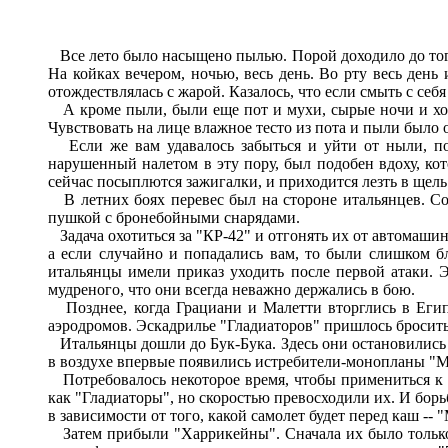
Все лето было насыщено пылью. Порой доходило до того, 
На койках вечером, ночью, весь день. Во рту весь день 
отождествлялась с жарой. Казалось, что если смыть с себя
А кроме пыли, были еще пот и мухи, сырые ночи и холо
Чувствовать на лице влажное тесто из пота и пыли было
Если же вам удавалось забыться и уйти от ныли, пота
нарушенный налетом в эту пору, был подобен вдоху, кото
сейчас посыплются зажигалки, и приходится лезть в щель
В летних боях перевес был на стороне итальянцев. Со
пушкой с бронебойными снарядами.
Задача охотиться за "КР-42" и отгонять их от автомашин
а если случайно и попадались вам, то были слишком бл
итальянцы имели приказ уходить после первой атаки. Э
мудреного, что они всегда неважно держались в бою.
Позднее, когда Грациани и Малетти вторглись в Егип
аэродромов. Эскадрилье "Гладиаторов" пришлось бросить
Итальянцы дошли до Бук-Бука. Здесь они остановились д
в воздухе впервые появились истребители-монопланы "М
Потребовалось некоторое время, чтобы примениться к т
как "Гладиаторы", но скоростью превосходили их. И борь
в зависимости от того, какой самолет будет перед каш --
Затем прибыли "Харрикейны". Сначала их было только 