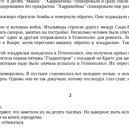
79" и десять "Макки". "Харрикейны" спикировали и сразу сбили
ардировщики без прикрытия. "Харрикейны" спикировали еще раз,
наскоро сбросили бомбы и повернули обратно. Они поджидали и
и и колонны войск. Итальянцы строили дорогу между Сиди-Б
ть саперов, занятых на постройке. Несколько человек было убит
" один за другим отправлялись в Гелиополис для ремонта. Ле
е в Каире; затем перегонял машину обратно в эскадрилью. Так
й эскадрильи находилось в Гелиополисе, она получила приказ 
етела первая пятерка "Гладиаторов" с посадкой на Крите для за
 которые надо было сначала испытать в Гелиополисе. Их пере
омирились. В пустыне становилось все холоднее ночью, и хол
рть. Однако они не так докучали, потому что воздух стал суше, 
2
к.
ряют, что заметили их на десяти тысячах. Но наверное знать нел
 на конец аэродрома.
 отбиваться.