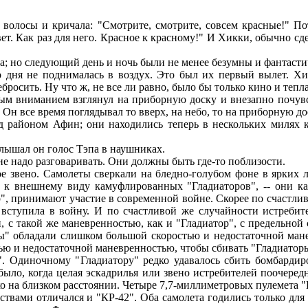
олосы и кричала: "Смотрите, смотрите, совсем красные!" Пот
ет. Как раз для него. Красное к красному!" И Хикки, обычно с
а; но следующий день и ночь были не менее безумны и фантаст
 дня не поднималась в воздух. Это был их первый вылет. Хи
росить. Ну что ж, не все ли равно, было бы только кино и тепла
 вниманием взглянул на приборную доску и внезапно почувств
 Он все время поглядывал то вверх, на небо, то на приборную доск
районом Афин; они находились теперь в нескольких милях к 
слышал он голос Тэпа в наушниках.
 не надо разговаривать. Они должны быть где-то поблизости.
 звено. Самолеты сверкали на бледно-голубом фоне в ярких л
ь к внешнему виду камуфлированных "Гладиаторов", -- они к
", принимают участие в современной войне. Скорее по счастлив
 вступила в войну. И по счастливой же случайности истребит
 с такой же маневренностью, как и "Гладиатор", с предельной 
ы" обладали слишком большой скоростью и недостаточной мане
ью и недостаточной маневренностью, чтобы сбивать "Гладиатор
Одиночному "Гладиатору" редко удавалось сбить бомбардиров
в было, когда целая эскадрилья или звено истребителей поочер
ко на близком расстоянии. Четыре 7,7-миллиметровых пулемета "
ствами отличался и "КР-42". Оба самолета годились только для 