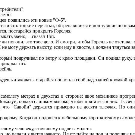
стребители?
летят.
цев появились эти новые "Ф-5".
тягивать тонкие перчатки, обтрепавшиеся и лопнувшие по швам
ся, постарайся прикрыть Горелля.
кать звено, -- сказал Тэп.
и погони, это твое дело. И смотри, чтобы Горелль не отставал о
не могу держать высоту, если иду в хвосте, а должен тянуться за
торый подруливал по ветру к краю площадки. Он поднял руку, 
прикрыл газ.
вейль.
удешь атаковать, старайся попасть в горб над задней кромкой кр
молету метрах в двухстах в стороне; двое механиков прогрев
Пожалуй, облака слишком высоко, чтобы прятаться в них. Тысяч 
и, что "Савойи" держатся примерно на десяти тысячах. Но он
эродрому. Когда он подошел к небольшому короткотелому самол
ослому человеку, стоявшему подле самолета.
 но педали я вытер начисто. Не ступайте на пол, и подошвы не 