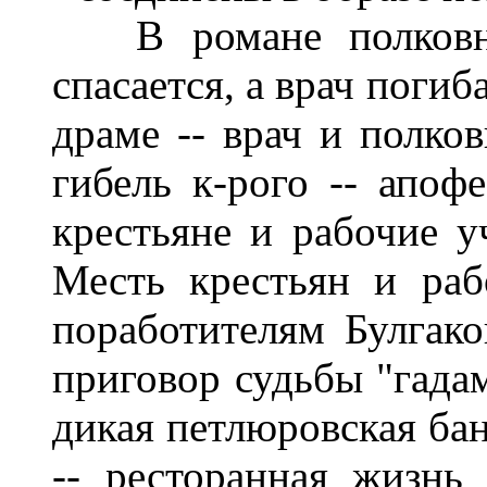
В романе полковник
спасается, а врач погиба
драме -- врач и полко
гибель к-рого -- апоф
крестьяне и рабочие у
Месть крестьян и ра
поработителям Булгако
приговор судьбы "гадам
дикая петлюровская бан
-- ресторанная жизнь 