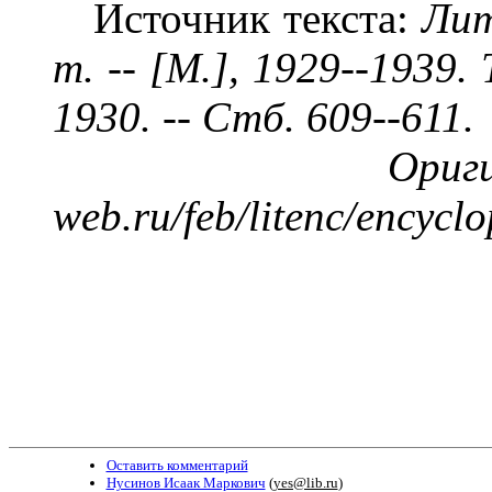
Источник текста:
Лит
т. -- [М.], 1929--1939. 
1930
. -- Стб. 609--611.
Ориг
web.ru/feb/litenc/encycl
Оставить комментарий
Нусинов Исаак Маркович
(
yes@lib.ru
)