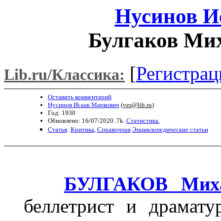
Нусинов И
Булгаков Ми
[
Регистрац
Lib.ru/Классика:
Оставить комментарий
Нусинов Исаак Маркович
(
yes@lib.ru
)
Год: 1930
Обновлено: 16/07/2020. 7k.
Статистика.
Статья
:
Критика
,
Справочная
Энциклопедические статьи
БУЛГАКОВ Миха
беллетрист и драмату