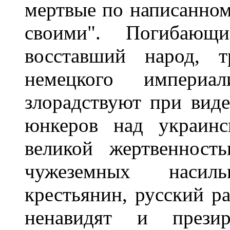
мертвые по написанном
своими". Погибающ
восставший народ, т
немецкого империал
злорадствуют при вид
юнкеров над украинс
великой жертвенност
чужеземных насил
крестьянин, русский ра
ненавидят и прези