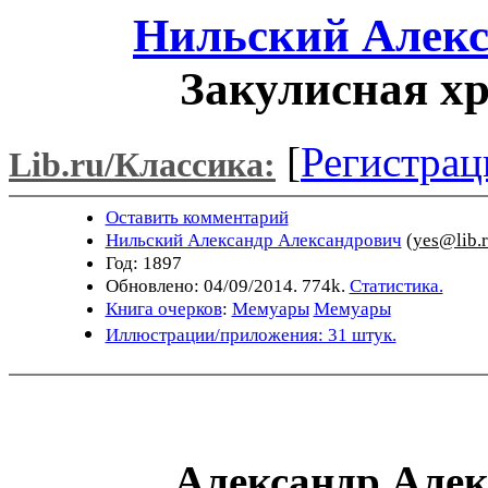
Нильский Алекс
Закулисная хр
[
Регистрац
Lib.ru/Классика:
Оставить комментарий
Нильский Александр Александрович
(
yes@lib.
Год: 1897
Обновлено: 04/09/2014. 774k.
Статистика.
Книга очерков
:
Мемуары
Мемуары
Иллюстрации/приложения: 31 штук.
Александр Але