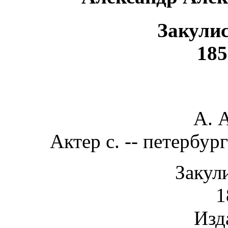
Закули
185
A. 
Актер с. -- петербу
Закул
1
Изд