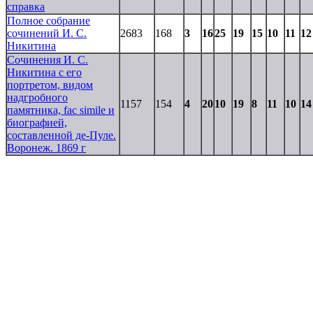
справка
Полное собрание
сочинений И. С.
2683
168
3
16
25
19
15
10
11
12
Никитина
Сочинения И. С.
Никитина с его
портретом, видом
надгробного
1157
154
4
20
10
19
8
11
10
14
памятника, fac simile и
биографией,
составленной де-Пуле.
Воронеж. 1869 г