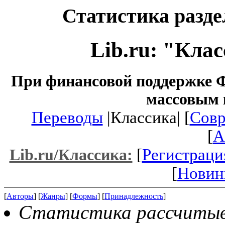
Статистика разде
Lib.ru: "Кла
При финансовой поддержке Ф
массовым 
Переводы
|Классика| [
Совр
[
A
[
Регистраци
Lib.ru/Классика:
[
Новин
[
Авторы
] [
Жанры
] [
Формы
] [
Принадлежность
]
Статистика рассчитывае