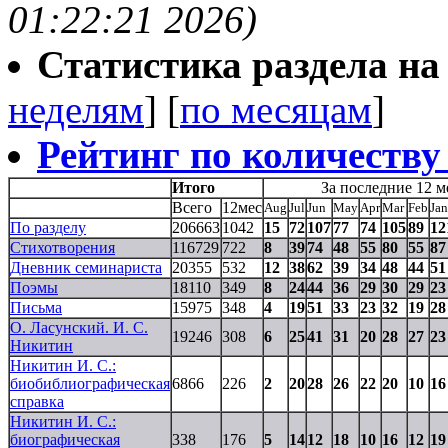
01:22:21 2026)
Статистика раздела на t
неделям
] [
по месяцам
]
Рейтинг по количеству
Итого
За последние 12 м
Всего
12мес
Aug
Jul
Jun
May
Apr
Mar
Feb
Jan
По разделу
206663
1042
15
72
107
77
74
105
89
12
Стихотворения
116729
722
8
39
74
48
55
80
55
87
Дневник семинариста
20355
532
12
38
62
39
34
48
44
51
Поэмы
18110
349
8
24
44
36
29
30
29
23
Письма
15975
348
4
19
51
33
23
32
19
28
О. Ласунский. И. С.
19246
308
6
25
41
31
20
28
27
23
Никитин
Никитин И. С.:
биобиблиографическая
6866
226
2
20
28
26
22
20
10
16
справка
Никитин И. С.:
биографическая
338
176
5
14
12
18
10
16
12
19