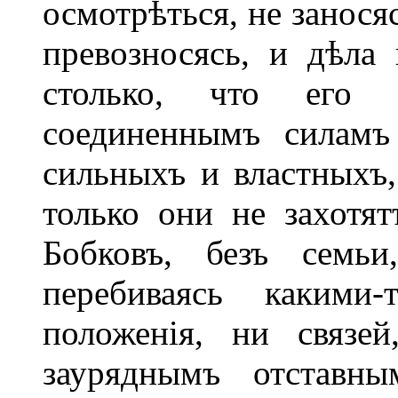
осмотрѣться, не занося
превозносясь, и дѣла 
столько, что его 
соединеннымъ силамъ
сильныхъ и властныхъ,
только они не захотят
Бобковъ, безъ семьи
перебиваясь каким
положенія, ни связе
зауряднымъ отставны