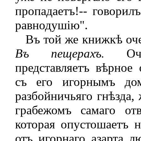
пропадаетъ!-- говорил
равнодушію".
Въ той же книжкѣ очен
Въ пещерахъ.
О
представляетъ вѣрное 
съ его игорнымъ дом
разбойничьяго гнѣзда,
грабежомъ самаго отв
которая опустошаетъ 
отъ игорнаго азарта л