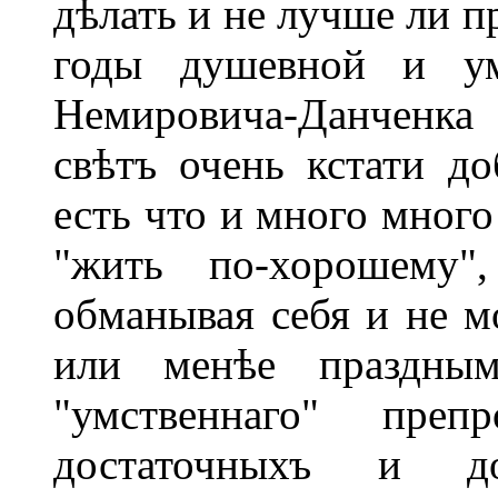
дѣлать и не лучше ли пр
годы душевной и ум
Немировича-Данченк
свѣтъ очень кстати до
есть что и много много
"жить по-хорошему"
обманывая себя и не м
или менѣе праздным
"умственнаго" преп
достаточныхъ и д