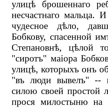
улицѣ брошеннаго ре
несчастнаго мальца. И 
чудесное дѣло, дав
Бобкову, спасенной и
Степановнѣ, цѣлой т
"сиротъ" маіора Бобко
улицѣ, которыхъ онъ об
"въ люди вывелъ" -- 
силою своей простой л
прося милостыню на 