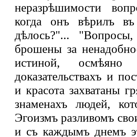
неразрѣшимости вопр
когда онъ вѣрилъ въ
дѣлось?"... "Вопросы
брошены за ненадобнос
истиной, осмѣяно
доказательствахъ и по
и красота захватаны г
знаменахъ людей, ко
Эгоизмъ разливомъ свои
и съ каждымъ днемъ э