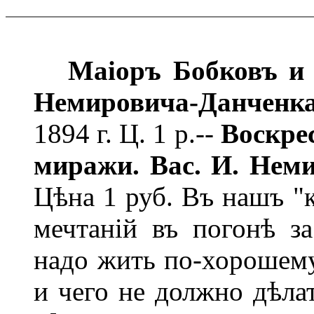
Маіоръ Бобковъ и 
Немировича-Данченк
1894 г. Ц. 1 р.--
Воскре
миражи. Вас. И. Нем
Цѣна 1 руб. Въ нашъ "к
мечтаній въ погонѣ з
надо жить по-хорошему
и чего не должно дѣла