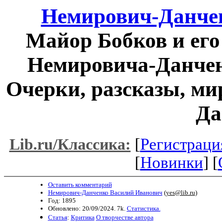
Немирович-Данче
Майор Бобков и его
Немировича-Данченк
Очерки, разсказы, ми
Да
[
Регистраци
Lib.ru/Классика:
[
Новинки
] [
Оставить комментарий
Немирович-Данченко Василий Иванович
(
yes@lib.ru
)
Год: 1895
Обновлено: 20/09/2024. 7k.
Статистика.
Статья
:
Критика
О творчестве автора