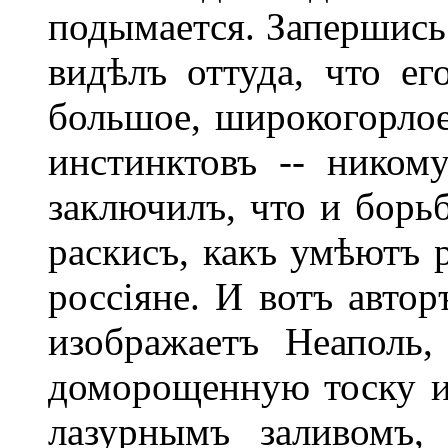
подымается. Запершись
видѣлъ оттуда, что ег
большое, широкогорлое
инстинктовъ -- никому
заключилъ, что и борь
раскисъ, какъ умѣютъ 
россіяне. И вотъ автор
изображаетъ Неаполь
доморощенную тоску и 
лазурнымъ заливомъ,