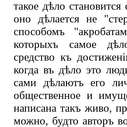
такое дѣло становится
оно дѣлается не "сте
способомъ "акробатам
которыхъ самое дѣло
средство къ достижен
когда въ дѣло это лю
сами дѣлаютъ его ли
общественное и имуще
написана такъ живо, пр
можно, будто авторъ в