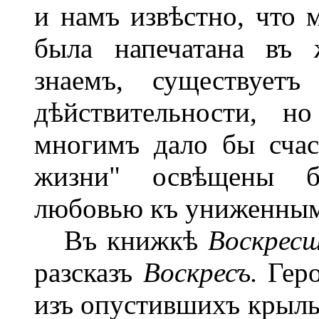
и намъ извѣстно, что м
была напечатана въ
знаемъ, существует
дѣйствительности, н
многимъ дало бы счас
жизни" освѣщены б
любовью къ униженным
Въ книжкѣ
Воскресш
разсказъ
Воскресъ.
Геро
изъ опустившихъ крылья