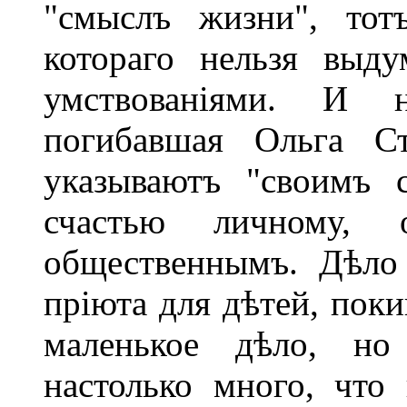
"смыслъ жизни", тот
котораго нельзя выд
умствованіями. И 
погибавшая Ольга Ст
указываютъ "своимъ 
счастью личному, о
общественнымъ. Дѣло 
пріюта для дѣтей, поки
маленькое дѣло, но
настолько много, что