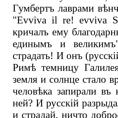
Гумбертъ лаврами вѣнч
"Evviva il re! evviva 
кричалъ ему благодарны
единымъ и великимъ"
страдать! И онъ (русск
Римѣ темницу Галилея
земля и солнце стало в
человѣка запирали въ 
ней? И русскій разрыда
и страдай, ничто добро