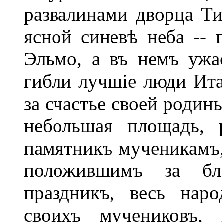
развалинами дворца Тив
ясной синевѣ неба -- 
Эльмо, а въ немъ ужа
гибли лучшіе люди Итал
за счастье своей родин
небольшая площадь, p
памятникъ мученикамъ
положившимъ за бл
праздникъ, весь нар
своихъ мучениковъ,