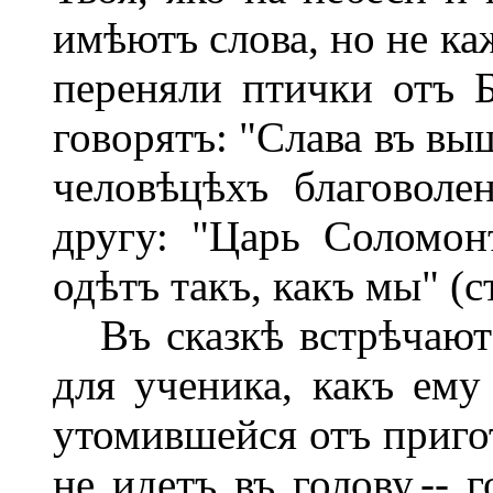
имѣютъ слова, но не ка
переняли птички отъ Б
говорятъ: "Слава въ вы
человѣцѣхъ благоволе
другу: "Царь Соломон
одѣтъ такъ, какъ мы" (ст
Въ сказкѣ встрѣчаютс
для ученика, какъ ему
утомившейся отъ пригот
не идетъ въ голову,-- 