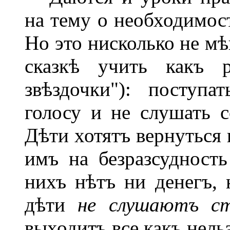
на тему о необходимост
Но это нисколько не м
сказкѣ учить какъ р
звѣздочки"): поступа
голосу и не слушать с
Дѣти хотятъ вернуться 
имъ на безразсудность
нихъ нѣтъ ни денегъ, 
дѣти
не слушаютъ с
выходитъ все какъ нель