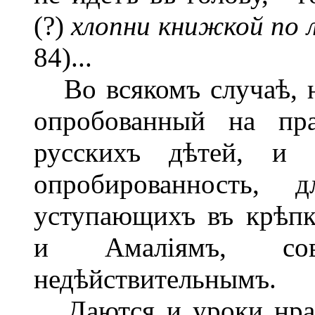
(?)
хлопни книжкой по л
84)...
Во всякомъ случаѣ, на
опробованный на пра
русскихъ дѣтей, и 
опробированность, 
уступающихъ въ крѣп
и Амаліямъ, сов
недѣйствительнымъ.
Даются и уроки нрав