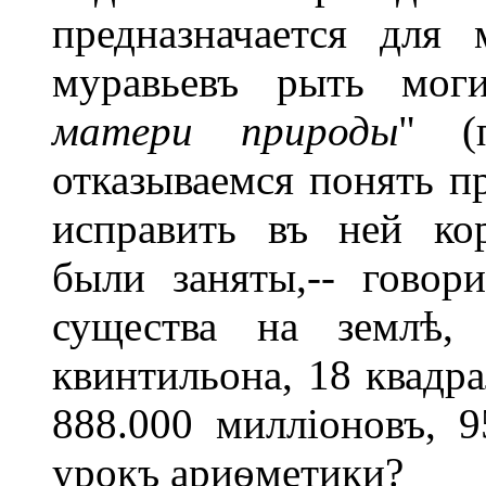
предназначается для 
муравьевъ рыть мо
матери природы
" (
отказываемся понять п
исправить въ ней ко
были заняты,-- говори
существа на землѣ, 
квинтильона, 18 квадра
888.000 милліоновъ, 95
урокъ ариѳметики?