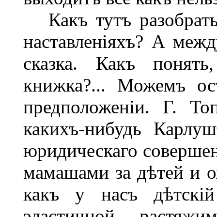
Какъ тутъ разобрать
наставленіяхъ? А меж
сказка. Какъ понять
книжка?... Можемъ ос
предположеніи. Г. То
какихъ-нибудь Карлуш
юридическаго совершен
мамашами за дѣтей и о
какъ у насъ дѣтскій
эластичной растяжи