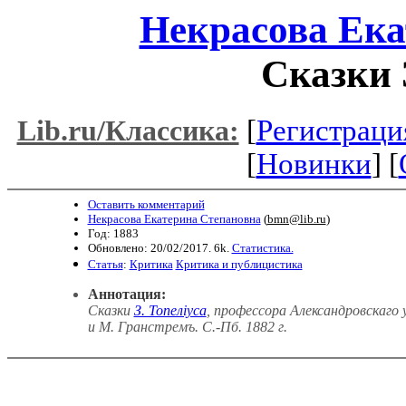
Некрасова Ека
Сказки 
[
Регистраци
Lib.ru/Классика:
[
Новинки
] [
Оставить комментарий
Некрасова Екатерина Степановна
(
bmn@lib.ru
)
Год: 1883
Обновлено: 20/02/2017. 6k.
Статистика.
Статья
:
Критика
Критика и публицистика
Аннотация:
Сказки
З. Топеліуса
, профессора Александровскаго 
и М. Гранстремъ. С.-Пб. 1882 г.