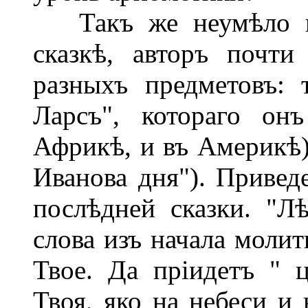
Такъ же неумѣло и 
сказкѣ, авторъ почт
разныхъ предметовъ: 
Ларсъ", котораго он
Африкѣ, и въ Америкѣ),
Иванова дня"). Привед
послѣдней сказки. "Л
слова изъ начала молит
Твое. Да пріидетъ " ц
Твоя, яко на небеси и 