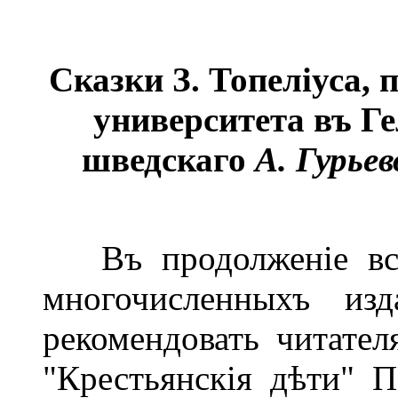
Сказки З. Топеліуса
, 
университета въ Г
шведскаго
А. Гурье
Въ продолженіе всег
многочисленныхъ из
рекомендовать читател
"Крестьянскія дѣти" 