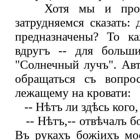
Хотя мы и прочли
затрудняемся сказать: 
предназначены? То ка
вдругъ -- для больши
"Солнечный лучъ". Авт
обращаться съ вопро
лежащему на кровати:
-- Нѣтъ ли здѣсь кого,
-- Нѣтъ,-- отвѣчалъ бо
Въ рукахъ божіихъ мо