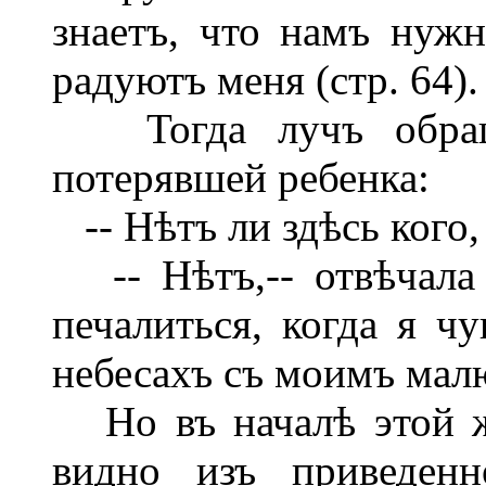
знаетъ, что намъ нуж
радуютъ меня (стр. 64).
Тогда лучъ обраща
потерявшей ребенка:
-- Нѣтъ ли здѣсь кого,
-- Нѣтъ,-- отвѣчала 
печалиться, когда я ч
небесахъ съ моимъ малю
Но въ началѣ этой же
видно изъ приведе