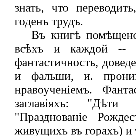
знать, что переводит
годенъ трудъ.
Въ книгѣ помѣщено д
всѣхъ и каждой -- ф
фантастичность, довед
и фальши, и. прони
нравоученіемъ. Фант
заглавіяхъ: "Дѣти 
"Празднованіе Рождес
живущихъ въ горахъ) и т