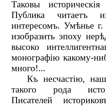
Таковы историческія
Публика читаетъ 
интересомъ. Умѣнье г.
изобразить эпоху нерѣ
высоко интеллигентна
монографію какому-ниб
много!...
Къ несчастію, наша 
такого рода истор
Писателей историк