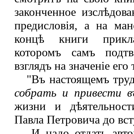
законченное изслѣдова
предисловія, а на ма
концѣ книги прикла
которомъ самъ подтв
взглядъ на значеніе его 
"Въ настоящемъ трудѣ 
собрать и привести в
жизни и дѣятельност
Павла Петровича до всту
И надо отдать автор