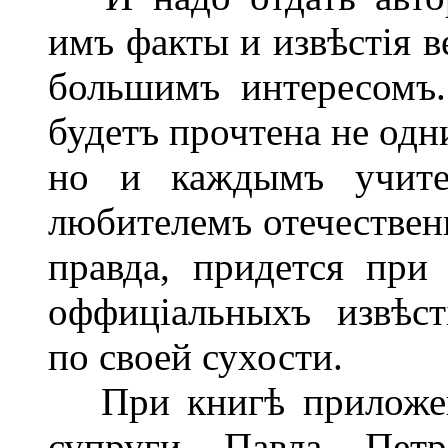
имъ факты и извѣстія 
большимъ интересомъ.
будетъ прочтена не одн
но и каждымъ учите
любителемъ отечествен
правда, придется при
оффиціальныхъ извѣст
по своей сухости.
При книгѣ приложены
супруги Павла Пет