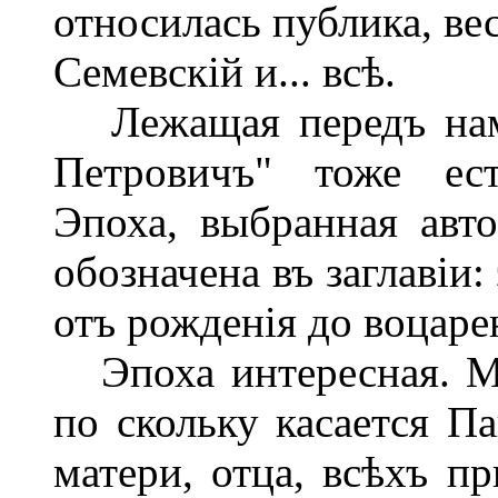
относилась публика, вес
Семевскій и... всѣ.
Лежащая передъ нами
Петровичъ" тоже ест
Эпоха, выбранная авто
обозначена въ заглавіи: 
отъ рожденія до воцаре
Эпоха интересная. Мо
по скольку касается Па
матери, отца, всѣхъ п