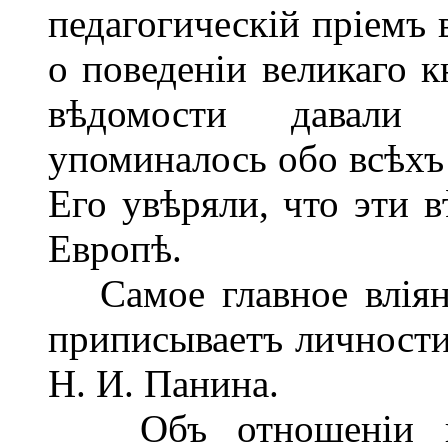
педагогическій пріемъ 
о поведеніи великаго к
вѣдомости давали
упоминалось обо всѣхъ 
Его увѣряли, что эти 
Европѣ.
Самое главное вліяні
приписываетъ личности
Н. И. Панина.
Объ отношеніи къ