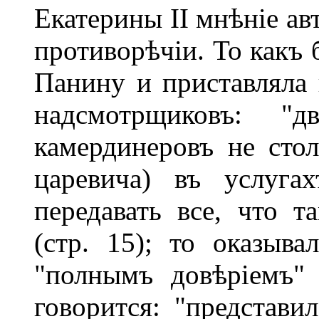
Екатерины II мнѣніе ав
противорѣчіи. То какъ 
Панину и приставляла 
надсмотрщиковъ: "
камердинеровъ не сто
царевича) въ услуга
передавать все, что т
(стр. 15); то оказыва
"полнымъ довѣріемъ"
говорится: "представи