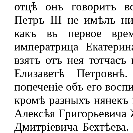
отцѣ онъ говоритъ вс
Петръ III не имѣлъ ни
какъ въ первое вре
императрица Екатерин
взятъ отъ нея тотчасъ
Елизаветѣ Петровнѣ
попеченіе объ его восп
кромѣ разныхъ нянекъ 
Алексѣя Григорьевича 
Дмитріевича Бехтѣева