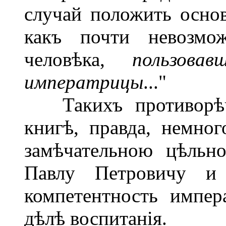
случай положить основ
какъ почти невозмо
человѣка,
пользова
императрицы
..."
Такихъ противорѣчи
книгѣ, правда, немног
замѣчательною цѣльн
Павлу Петровичу и
компетентность импе
дѣлѣ воспитанія.