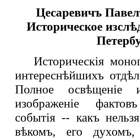
Цесаревичъ Павел
Историческое изслѣ
Петербу
Историческія моногр
интереснѣйшихъ отдѣл
Полное освѣщеніе и
изображеніе фактовъ
событія -- какъ нель
вѣкомъ, его духомъ,