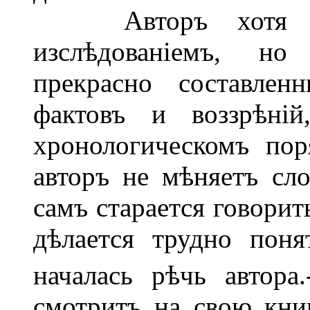
Авторъ хотя и н
изслѣдованіемъ, н
прекрасно составлен
фактовъ и воззрѣній
хронологическомъ пор
авторъ не мѣняетъ сло
самъ старается говорит
дѣлается трудно понят
началась рѣчь автора
смотритъ на свою кни