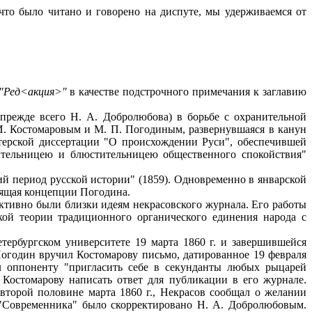
что было читано и говорено на диспуте, мы удерживаемся от
"Ред<акция>"
в качестве подстрочного примечания к заглавию
режде всего Н. А. Добролюбова) в борьбе с охранительной
И. Костомаровым и М. П. Погодиным, развернувшаяся в канун
стерской диссертации "О происхождении Руси", обеспечившей
ительницею и блюстительницею общественного спокойствия"
 период русской истории" (1859). Одновременно в январской
оящая концепции Погодина.
тивно были близки идеям некрасовского журнала. Его работы
кой теории традиционного органического единения народа с
рбургском университете 19 марта 1860 г. и завершившейся
огодин вручил Костомарову письмо, датированное 19 февраля
л оппоненту "пригласить себе в секунданты любых рыцарей
 Костомарову написать ответ для публикации в его журнале.
 второй половине марта 1860 г., Некрасов сообщал о желании
и "Современника" было скорректировано Н. А. Добролюбовым.