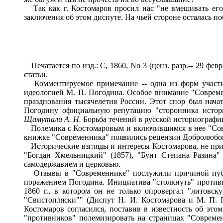
Так как г. Костомаров просил нас "не вмешивать его 
заключения об этом диспуте. На чьей стороне осталась поб
Печатается по изд.: С, 1860, No 3 (ценз. разр.-- 29 февр
статьи.
Комментируемое примечание -- одна из форм участия
идеологией М. П. Погодина. Особое внимание "Совреме
празднования тысячелетия России. Этот спор был нача
Погодину официальную репутацию "сторонника истори
Щамутали А. Н.
Борьба течений в русской историографии 
Полемика с Костомаровым и включившимся в нее "Совр
книжке "Современника" появились рецензии Добролюбова
Исторические взгляды и интересы Костомарова, не при
"Богдан Хмельницкий" (1857), "Бунт Степана Разина"
самодержавием и церковью.
Отзывы в "Современнике" послужили причиной публич
поражением Погодина. Инициатива "столкнуть" противн
1860 г., в котором он не только опровергал "литов
"Свистопляски"" (Диспут Н. И. Костомарова и М. П. П
Костомаров согласился, поставив в известность об это
"противников" полемизировать на страницах "Совреме