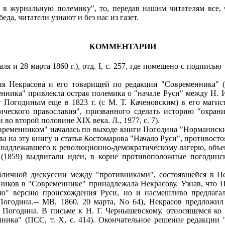
в журнальную полемику", то, передав нашим читателям все, 
еда, читатели узнают и без нас из газет.
КОММЕНТАРИИ
аля и 28 марта 1860 г.), отд. I, с. 257, где помещено с подписью
 Некрасова и его товарищей по редакции "Современника" (п
нника" привлекла острая полемика о "начале Руси" между Н. 
т Погодиным еще в 1823 г. (с М. Т. Каченовским) в его маги
ческого православия", призванного сделать историю "охран
во второй половине XIX века. Л., 1977, с. 7).
еменником" началась по выходе книги Погодина "Норманнский
 на эту книгу и статья Костомарова "Начало Руси", противост
надлежавшего к революционно-демократическому лагерю, объек
 (1859) выдвигали идеи, в корне противоположные погодинс
ной дискуссии между "противниками", состоявшейся в Пете
иков в "Современнике" принадлежала Некрасову. Узнав, что П
скую" версию происхождения Руси, но и насмешливо предлага
огодина.-- MB, 1860, 20 марта, No 64), Некрасов предложил
м Погодина. В письме к Н. Г. Чернышевскому, относящемся ко
нника" (ПСС, т. X, с. 414). Окончательное решение редакци