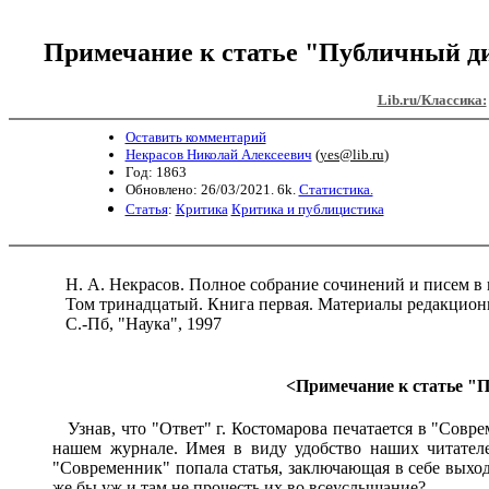
Примечание к статье "Публичный дис
Lib.ru/Классика:
Оставить комментарий
Некрасов Николай Алексеевич
(
yes@lib.ru
)
Год: 1863
Обновлено: 26/03/2021. 6k.
Статистика.
Статья
:
Критика
Критика и публицистика
Н. А. Некрасов. Полное собрание сочинений и писем в 
Том тринадцатый. Книга первая. Материалы редакционн
С.-Пб, "Наука", 1997
<
Примечание к статье "
Узнав, что "Ответ" г. Костомарова печатается в "Совре
нашем журнале. Имея в виду удобство наших читател
"Современник" попала статья, заключающая в себе выхо
же бы уж и там не прочесть их во всеуслышание?