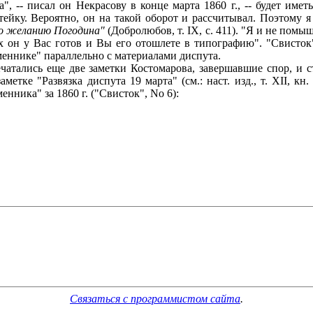
, -- писал он Некрасову в конце марта 1860 г., -- будет имет
тейку. Вероятно, он на такой оборот и рассчитывал. Поэтому 
о желанию Погодина"
(Добролюбов, т. IX, с. 411). "Я и не помы
ях он у Вас готов и Вы его отошлете в типографию". "Свисток
еннике" параллельно с материалами диспута.
ались еще две заметки Костомарова, завершавшие спор, и ста
метке "Развязка диспута 19 марта" (см.: наст. изд., т. XII, к
нника" за 1860 г. ("Свисток", No 6):
Связаться с программистом сайта
.