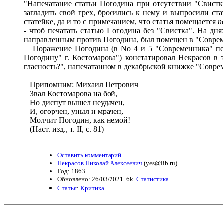
"Напечатание статьи Погодина при отсутствии "Свистка"
загладить свой грех, бросились к нему и выпросили ста
статейке, да и то с примечанием, что статья помещается
п
- чтоб печатать статью Погодина без "Свистка". На дн
направленным против Погодина, был помещен в "Соврем
Поражение Погодина (в No 4 и 5 "Современника" печат
Погодину" г. Костомарова") констатировал Некрасов в за
гласность?", напечатанном в декабрьской книжке "Совреме
Припомним: Михаил Петрович
Звал Костомарова на бой,
Но диспут вышел неудачен,
И, огорчен, уныл и мрачен,
Молчит Погодин, как немой!
(Наст. изд., т. II, с. 81)
Оставить комментарий
Некрасов Николай Алексеевич
(
yes@lib.ru
)
Год: 1863
Обновлено: 26/03/2021. 6k.
Статистика.
Статья
:
Критика