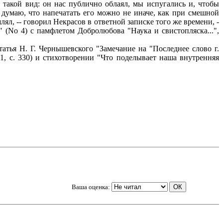
ь такой вид: он нас публично облаял, мы испугались и, чтобы
я думаю, что напечатать его можно не иначе, как при смешной
шлял, -- говорил Некрасов в ответной записке того же времени, -
" (No 4) с памфлетом Добролюбова "Наука и свистопляска...",
тья Н. Г. Чернышевского "Замечание на "Последнее слово г.
н. 1, с. 330) и стихотворении "Что поделывает наша внутренняя
Ваша оценка: