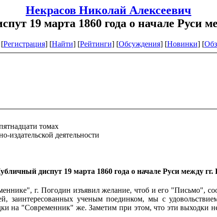
Некрасов Николай Алексеевич
пут 19 марта 1860 года о начале Руси 
[
Регистрация
]
[
Найти
] [
Рейтинги
] [
Обсуждения
] [
Новинки
] [
Обз
пятнадцати томах
о-издательской деятельности
Публичный диспут 19 марта
1860 года о начале Руси между гг
меннике", г. Погодин изъявил желание, чтоб и его "Письмо", с
ей, заинтересованных ученым поединком, мы с удовольствием
дки на "Современник" же. Заметим при этом, что эти выходки 