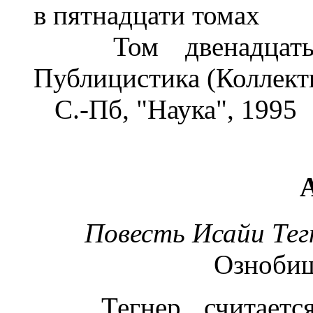
в пятнадцати томах
Том двенадцатый.
Публицистика (Коллекти
С.-Пб, "Наука", 1995
Повесть Исайи Тегн
Озноби
Тегнер считается