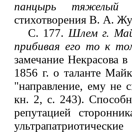
панцырь тяжелый 
стихотворения В. А. Ж
С. 177.
Шлем г. Май
прибивая его то к том
замечание Некрасова в 
1856 г. о таланте Май
"направление, ему не св
кн. 2, с. 243). Способ
репутацией сторонник
ультрапатриоти